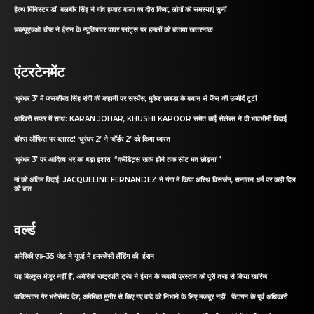
हेल्थ मिनिस्टर डॉ. बलबीर सिंह ने गांव हजारा वाला का दौरा किया, लोगों की समस्याएं सुनीं
डब्ल्यूएचओ चीफ ने ईरान के न्यूक्लियर पावर प्लांट्स पर हमलों को बताया खतरनाक
एंटरटेनमेंट
‘धुरंधर 3’ में जसकीरत सिंह रांगी की कहानी पर सस्पेंस, मुकेश छाबड़ा के बयान से फैंस की उम्मीदें टूटीं
आखिरी सफर में साथ: KARAN JOHAR, KHUSHI KAPOOR समेत कई सेलेब्स ने दी भावभीनी विदाई
बॉक्स ऑफिस पर ब्लास्ट! ‘धुरंधर 2’ ने ‘बॉर्डर 2’ को किया ध्वस्त
‘धुरंधर 3’ पर आदित्य धर का बड़ा इशारा: “क्रेडिट्स खत्म होने तक सीट मत छोड़ना!”
मां को अंतिम विदाई: JACQUELINE FERNANDEZ ने गंगा में किया अस्थि विसर्जन, सनातन धर्म पर कही दिल
की बात
वर्ल्ड
अमेरिकी एफ-35 जेट ने यूएई में इमरजेंसी लैंडिंग की: ईरान
यह बिल्कुल मंजूर नहीं है’, अमेरिकी राष्ट्रपति ट्रंप ने ईरान के जवाबी प्रस्ताव को पूरी तरह से किया खारिज
पाकिस्तान गैर भरोसेमंद देश, अमेरिका मुनीर से किए गए वादे को निभाने के लिए मजबूर नहीं : पेंटागन के पूर्व अधिकारी