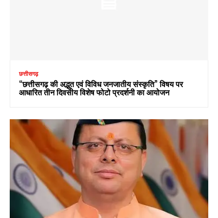
छत्तीसगढ़
“छत्तीसगढ़ की अद्भुत एवं विविध जनजातीय संस्कृति” विषय पर
आधारित तीन दिवसीय विशेष फोटो प्रदर्शनी का आयोजन