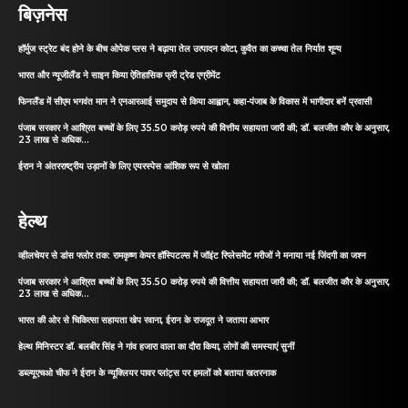
बिज़नेस
हॉर्मुज स्ट्रेट बंद होने के बीच ओपेक प्लस ने बढ़ाया तेल उत्पादन कोटा, कुवैत का कच्चा तेल निर्यात शून्य
भारत और न्यूजीलैंड ने साइन किया ऐतिहासिक फ्री ट्रेड एग्रीमेंट
फिनलैंड में सीएम भगवंत मान ने एनआरआई समुदाय से किया आह्वान, कहा-पंजाब के विकास में भागीदार बनें प्रवासी
पंजाब सरकार ने आश्रित बच्चों के लिए 35.50 करोड़ रुपये की वित्तीय सहायता जारी की; डॉ. बलजीत कौर के अनुसार,
23 लाख से अधिक...
ईरान ने अंतरराष्ट्रीय उड़ानों के लिए एयरस्पेस आंशिक रूप से खोला
हेल्थ
व्हीलचेयर से डांस फ्लोर तक: रामकृष्ण केयर हॉस्पिटल्स में जॉइंट रिप्लेसमेंट मरीजों ने मनाया नई जिंदगी का जश्न
पंजाब सरकार ने आश्रित बच्चों के लिए 35.50 करोड़ रुपये की वित्तीय सहायता जारी की; डॉ. बलजीत कौर के अनुसार,
23 लाख से अधिक...
भारत की ओर से चिकित्सा सहायता खेप रवाना, ईरान के राजदूत ने जताया आभार
हेल्थ मिनिस्टर डॉ. बलबीर सिंह ने गांव हजारा वाला का दौरा किया, लोगों की समस्याएं सुनीं
डब्ल्यूएचओ चीफ ने ईरान के न्यूक्लियर पावर प्लांट्स पर हमलों को बताया खतरनाक