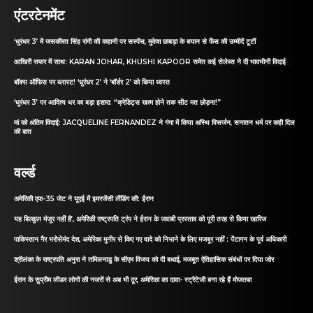
एंटरटेनमेंट
‘धुरंधर 3’ में जसकीरत सिंह रांगी की कहानी पर सस्पेंस, मुकेश छाबड़ा के बयान से फैंस की उम्मीदें टूटीं
आखिरी सफर में साथ: KARAN JOHAR, KHUSHI KAPOOR समेत कई सेलेब्स ने दी भावभीनी विदाई
बॉक्स ऑफिस पर ब्लास्ट! ‘धुरंधर 2’ ने ‘बॉर्डर 2’ को किया ध्वस्त
‘धुरंधर 3’ पर आदित्य धर का बड़ा इशारा: “क्रेडिट्स खत्म होने तक सीट मत छोड़ना!”
मां को अंतिम विदाई: JACQUELINE FERNANDEZ ने गंगा में किया अस्थि विसर्जन, सनातन धर्म पर कही दिल
की बात
वर्ल्ड
अमेरिकी एफ-35 जेट ने यूएई में इमरजेंसी लैंडिंग की: ईरान
यह बिल्कुल मंजूर नहीं है’, अमेरिकी राष्ट्रपति ट्रंप ने ईरान के जवाबी प्रस्ताव को पूरी तरह से किया खारिज
पाकिस्तान गैर भरोसेमंद देश, अमेरिका मुनीर से किए गए वादे को निभाने के लिए मजबूर नहीं : पेंटागन के पूर्व अधिकारी
श्रीलंका के राष्ट्रपति अनुरा ने तमिलनाडु के सीएम विजय को दी बधाई, मजबूत ऐतिहासिक संबंधों पर दिया जोर
ईरान के सुप्रीम लीडर लोगों की नजरों से अब भी दूर, अमेरिका का दावा- स्ट्रैटेजी बना रहे हैं मोजतबा