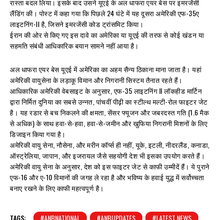
रास्ता बदल लिया। इसके बाद उसने यूएई के अल धाफरा एयर बेस पर इमरजेंसी
लैंडिंग की। पोस्ट में कहा गया कि पिछले 24 घंटे में यह दूसरा अमेरिकी एफ-35ए
लाइटनिंग-II है, जिसने इमरजेंसी कोड ट्रांसमिट किया।
ईरान की ओर से किए गए इस दावे का अमेरिका या यूएई की तरफ से कोई खंडन या
सहमति संबंधी आधिकारिक बयान सामने नहीं आया है।
अल धाफरा एयर बेस यूएई में अमेरिका का अहम सैन्य ठिकाना माना जाता है। यहां
अमेरिकी वायुसेना के लड़ाकू विमान और निगरानी सिस्टम तैनात रहते हैं।
आधिकारिक अमेरिकी वेबसाइट के अनुसार, एफ-35 लाइटनिंग II लॉकहीड मार्टिन
द्वारा निर्मित दुनिया का सबसे उन्नत, पांचवीं पीढ़ी का स्टील्थ मल्टी-रोल फाइटर जेट
है। यह रडार से बच निकलने की क्षमता, सेंसर फ्यूजन और जबरदस्त गति (1.6 मैक
से अधिक) के साथ हवा-से-हवा, हवा-से-जमीन और खुफिया निगरानी मिशनों के लिए
डिजाइन किया गया है।
अमेरिकी वायु सेना, नौसेना, और मरीन कॉर्प्स ही नहीं, यूके, इटली, नीदरलैंड, कनाडा,
ऑस्ट्रेलिया, जापान, और इजरायल जैसे सहयोगी देश भी इसका उपयोग करते हैं।
अमेरिकी वायु सेना के अनुसार, देश को इस फाइटर जेट से काफी उम्मीदें हैं। ये पुराने
एफ-16 और ए-10 विमानों की जगह ले रहा है और भविष्य के हवाई युद्ध में सर्वोच्चता
बनाए रखने के लिए काफी महत्वपूर्ण है।
TAGS:
#ANBNATIONAL
#ANBUPDATES
#LATEST NEWS