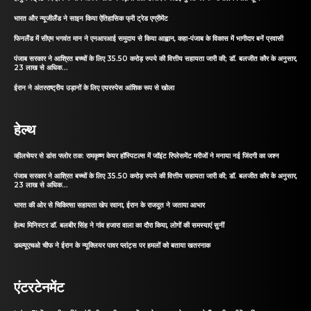
भारत और न्यूजीलैंड ने साइन किया ऐतिहासिक फ्री ट्रेड एग्रीमेंट
फिनलैंड में सीएम भगवंत मान ने एनआरआई समुदाय से किया आह्वान, कहा-पंजाब के विकास में भागीदार बनें प्रवासी
पंजाब सरकार ने आश्रित बच्चों के लिए 35.50 करोड़ रुपये की वित्तीय सहायता जारी की; डॉ. बलजीत कौर के अनुसार,
23 लाख से अधिक...
ईरान ने अंतरराष्ट्रीय उड़ानों के लिए एयरस्पेस आंशिक रूप से खोला
हेल्थ
व्हीलचेयर से डांस फ्लोर तक: रामकृष्ण केयर हॉस्पिटल्स में जॉइंट रिप्लेसमेंट मरीजों ने मनाया नई जिंदगी का जश्न
पंजाब सरकार ने आश्रित बच्चों के लिए 35.50 करोड़ रुपये की वित्तीय सहायता जारी की; डॉ. बलजीत कौर के अनुसार,
23 लाख से अधिक...
भारत की ओर से चिकित्सा सहायता खेप रवाना, ईरान के राजदूत ने जताया आभार
हेल्थ मिनिस्टर डॉ. बलबीर सिंह ने गांव हजारा वाला का दौरा किया, लोगों की समस्याएं सुनीं
डब्ल्यूएचओ चीफ ने ईरान के न्यूक्लियर पावर प्लांट्स पर हमलों को बताया खतरनाक
एंटरटेनमेंट