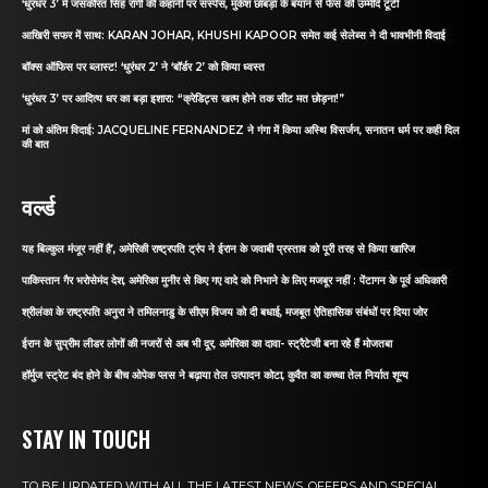
‘धुरंधर 3’ में जसकीरत सिंह रांगी की कहानी पर सस्पेंस, मुकेश छाबड़ा के बयान से फैंस की उम्मीदें टूटीं
आखिरी सफर में साथ: KARAN JOHAR, KHUSHI KAPOOR समेत कई सेलेब्स ने दी भावभीनी विदाई
बॉक्स ऑफिस पर ब्लास्ट! ‘धुरंधर 2’ ने ‘बॉर्डर 2’ को किया ध्वस्त
‘धुरंधर 3’ पर आदित्य धर का बड़ा इशारा: “क्रेडिट्स खत्म होने तक सीट मत छोड़ना!”
मां को अंतिम विदाई: JACQUELINE FERNANDEZ ने गंगा में किया अस्थि विसर्जन, सनातन धर्म पर कही दिल
की बात
वर्ल्ड
यह बिल्कुल मंजूर नहीं है’, अमेरिकी राष्ट्रपति ट्रंप ने ईरान के जवाबी प्रस्ताव को पूरी तरह से किया खारिज
पाकिस्तान गैर भरोसेमंद देश, अमेरिका मुनीर से किए गए वादे को निभाने के लिए मजबूर नहीं : पेंटागन के पूर्व अधिकारी
श्रीलंका के राष्ट्रपति अनुरा ने तमिलनाडु के सीएम विजय को दी बधाई, मजबूत ऐतिहासिक संबंधों पर दिया जोर
ईरान के सुप्रीम लीडर लोगों की नजरों से अब भी दूर, अमेरिका का दावा- स्ट्रैटेजी बना रहे हैं मोजतबा
हॉर्मुज स्ट्रेट बंद होने के बीच ओपेक प्लस ने बढ़ाया तेल उत्पादन कोटा, कुवैत का कच्चा तेल निर्यात शून्य
STAY IN TOUCH
TO BE UPDATED WITH ALL THE LATEST NEWS, OFFERS AND SPECIAL