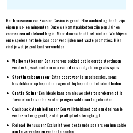
Het bonusmenu van Kaasino Casino is groot. Elke aanbieding heeft zijn
eigen plus- en minpunten. Onze welkomstpakketten zijn populair en
vormen een uitstekend begin. Maar daarna houdt het niet op. We blijven
onze spelers het hele jaar door verblijden met vaste promoties. Hier
vind je wat je zoal kunt verwachten:
Welkomstbonus:
Een generous pakket dat je eerste stortingen
versterkt, vaak met een mix van extra speelgeld en gratis spins.
Stortingsbonussen:
Extra boost voor je speelsessies, soms
beschikbaar op bepaalde dagen of bij bepaalde betaalmethoden.
Gratis Spins:
Een ideale kans om nieuwe slots te proberen of je
favorieten te spelen zonder je eigen saldo aan te gebruiken.
Cashback Aanbiedingen:
Een veiligheidsnet dat een deel van je
verliezen teruggeeft, zodat je altijd iets terugkrijgt.
Reload Bonussen:
Exclusief voor bestaande spelers om hun saldo
aan te vergroten en verder te spelen.