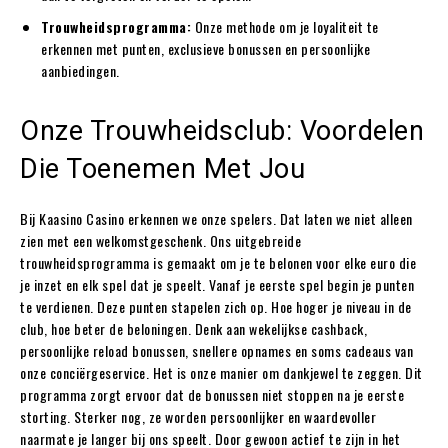
Trouwheidsprogramma:
Onze methode om je loyaliteit te
erkennen met punten, exclusieve bonussen en persoonlijke
aanbiedingen.
Onze Trouwheidsclub: Voordelen
Die Toenemen Met Jou
Bij Kaasino Casino erkennen we onze spelers. Dat laten we niet alleen
zien met een welkomstgeschenk. Ons uitgebreide
trouwheidsprogramma is gemaakt om je te belonen voor elke euro die
je inzet en elk spel dat je speelt. Vanaf je eerste spel begin je punten
te verdienen. Deze punten stapelen zich op. Hoe hoger je niveau in de
club, hoe beter de beloningen. Denk aan wekelijkse cashback,
persoonlijke reload bonussen, snellere opnames en soms cadeaus van
onze conciërgeservice. Het is onze manier om dankjewel te zeggen. Dit
programma zorgt ervoor dat de bonussen niet stoppen na je eerste
storting. Sterker nog, ze worden persoonlijker en waardevoller
naarmate je langer bij ons speelt. Door gewoon actief te zijn in het