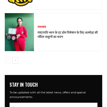
उत्तराखंड
राष्ट्रपति भवन के एट होम रिसेप्शन के लिए अल्मोड़ा की
गर्विता भाकुनी का चयन
STAY IN TOUCH
To be updated with all the latest news, offers and special
announcements.