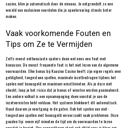
casino, klim je automatisch door de niveaus. Je ontgrendelt zo een
wereld van exclusieve voordelen die je speelervaring steeds beter
maken.
Vaak voorkomende Fouten en
Tips om Ze te Vermijden
Zelfs meest enthousiaste spelers doen wel eens een fout met
bonussen. De meest frequente fout is het niet lezen van de algemene
voorwaarden. Elke bonus bij Kaasino Casino heeft zijn eigen regels over
geldigheid, toegestane spellen, maximale inzetbedragen tijdens het
spelen met bonusgeld en maximum winstlimieten. Als je deze niet
checkt, loop je het risico dat je bonus of winsten worden geannuleerd.
Een andere valkuil is een opnamepoging doen voordat je aan de
inzetvereisten hebt voldaan. Het systeem blokkeert dit automatisch.
Houd daarom je voortgang in de gaten. Ook het spelen van niet-
toegestane spellen met bonusgeld veroorzaakt vaak problemen. Onze
gouden tip: neem vijf minuten de tijd om de voorwaarden te lezen
voordat je begint. Ons supportteam staat ook altijd voor je klaar om