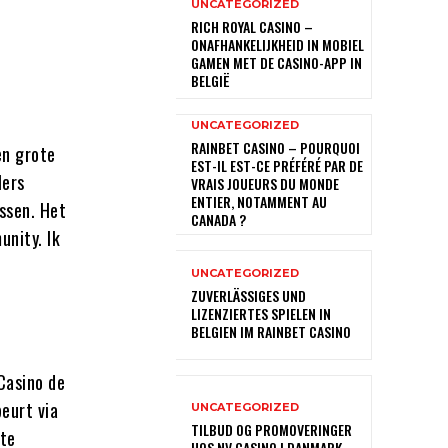
UNCATEGORIZED
RICH ROYAL CASINO –
ONAFHANKELIJKHEID IN MOBIEL
GAMEN MET DE CASINO-APP IN
BELGIË
UNCATEGORIZED
RAINBET CASINO – POURQUOI
en grote
EST-IL EST-CE PRÉFÉRÉ PAR DE
lers
VRAIS JOUEURS DU MONDE
ENTIER, NOTAMMENT AU
issen. Het
CANADA ?
unity. Ik
UNCATEGORIZED
ZUVERLÄSSIGES UND
LIZENZIERTES SPIELEN IN
BELGIEN IM RAINBET CASINO
Casino de
eurt via
UNCATEGORIZED
TILBUD OG PROMOVERINGER
 te
HOS NV CASINO I DANMARK