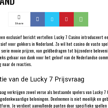
LAND
Share
een exclusief bericht vertellen: Lucky 7 Casino introduceert e
usief voor gokkers in Nederland. Zo wil het casino de vaste spe
 serie mooie prijzen, van geldbedragen tot bijzondere beleven
eeks gebaar van dank voor het geloof van de Nederlandse comm
g naar de reacties.
ie van de Lucky 7 Prijsvraag
raag verkrijgen zowel verse als bestaande spelers van Lucky 7 
 gedenkwaardige beloningen. Deelnemen is niet moeilijk en geb
tform. Je verdient aanvullende punten door specifieke spellen