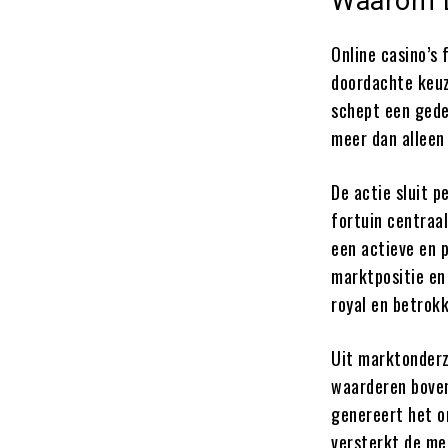
Waarom L
Online casino’s 
doordachte keuz
schept een gede
meer dan alleen
De actie sluit p
fortuin centraal
een actieve en p
marktpositie en
royal en betrok
Uit marktonderz
waarderen boven
genereert het o
versterkt de me