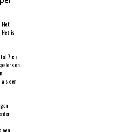
pel
. Het
 Het is
etal 7 en
spelers op
un
 als een
ngen
erder
s een