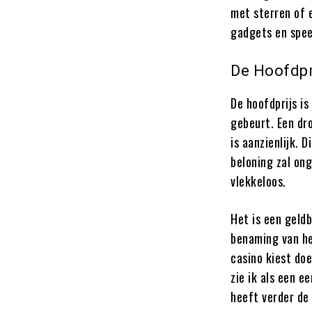
met sterren of e
gadgets en spee
De Hoofdpr
De hoofdprijs i
gebeurt. Een dr
is aanzienlijk.
beloning zal ong
vlekkeloos.
Het is een geldb
benaming van het
casino kiest doe
zie ik als een e
heeft verder de 