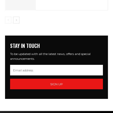
STAY IN TOUCH
To be updated with all the latest news, offers and special
announcements.
SIGN UP