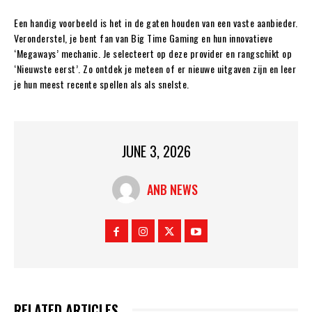
Een handig voorbeeld is het in de gaten houden van een vaste aanbieder.
Veronderstel, je bent fan van Big Time Gaming en hun innovatieve
‘Megaways’ mechanic. Je selecteert op deze provider en rangschikt op
‘Nieuwste eerst’. Zo ontdek je meteen of er nieuwe uitgaven zijn en leer
je hun meest recente spellen als als snelste.
JUNE 3, 2026
ANB NEWS
RELATED ARTICLES