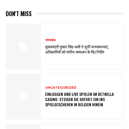
DON'T MISS
उत्तराखंड
मुख्यमंत्री पुष्कर सिंह धामी ने सुनीं जनसमस्याएं,
अधिकारियों को त्वरित समाधान के दिए निर्देश
UNCATEGORIZED
EINLOGGEN UND LIVE SPIELEN IM BETNELLA
CASINO: STEIGEN SIE SOFORT EIN INS
SPIELGESCHEHEN IN BELGIEN HINEIN