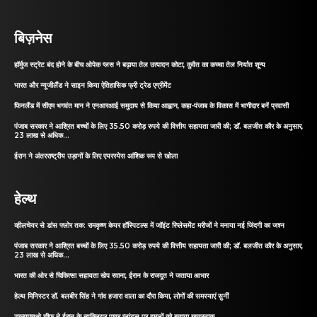
बिज़नेस
हॉर्मुज स्ट्रेट बंद होने के बीच ओपेक प्लस ने बढ़ाया तेल उत्पादन कोटा, कुवैत का कच्चा तेल निर्यात शून्य
भारत और न्यूजीलैंड ने साइन किया ऐतिहासिक फ्री ट्रेड एग्रीमेंट
फिनलैंड में सीएम भगवंत मान ने एनआरआई समुदाय से किया आह्वान, कहा-पंजाब के विकास में भागीदार बनें प्रवासी
पंजाब सरकार ने आश्रित बच्चों के लिए 35.50 करोड़ रुपये की वित्तीय सहायता जारी की; डॉ. बलजीत कौर के अनुसार,
23 लाख से अधिक...
ईरान ने अंतरराष्ट्रीय उड़ानों के लिए एयरस्पेस आंशिक रूप से खोला
हेल्थ
व्हीलचेयर से डांस फ्लोर तक: रामकृष्ण केयर हॉस्पिटल्स में जॉइंट रिप्लेसमेंट मरीजों ने मनाया नई जिंदगी का जश्न
पंजाब सरकार ने आश्रित बच्चों के लिए 35.50 करोड़ रुपये की वित्तीय सहायता जारी की; डॉ. बलजीत कौर के अनुसार,
23 लाख से अधिक...
भारत की ओर से चिकित्सा सहायता खेप रवाना, ईरान के राजदूत ने जताया आभार
हेल्थ मिनिस्टर डॉ. बलबीर सिंह ने गांव हजारा वाला का दौरा किया, लोगों की समस्याएं सुनीं
डब्ल्यूएचओ चीफ ने ईरान के न्यूक्लियर पावर प्लांट्स पर हमलों को बताया खतरनाक