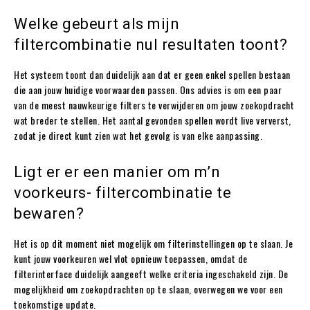
Welke gebeurt als mijn
filtercombinatie nul resultaten toont?
Het systeem toont dan duidelijk aan dat er geen enkel spellen bestaan
die aan jouw huidige voorwaarden passen. Ons advies is om een paar
van de meest nauwkeurige filters te verwijderen om jouw zoekopdracht
wat breder te stellen. Het aantal gevonden spellen wordt live ververst,
zodat je direct kunt zien wat het gevolg is van elke aanpassing.
Ligt er er een manier om m’n
voorkeurs- filtercombinatie te
bewaren?
Het is op dit moment niet mogelijk om filterinstellingen op te slaan. Je
kunt jouw voorkeuren wel vlot opnieuw toepassen, omdat de
filterinterface duidelijk aangeeft welke criteria ingeschakeld zijn. De
mogelijkheid om zoekopdrachten op te slaan, overwegen we voor een
toekomstige update.