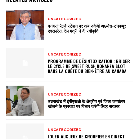
UNCATEGORIZED
बनबसा रेलवे स्टेशन पर अब रुकेगी अछनेरा-टनकपुर
एक्सप्रेस, रेल मंत्री ने दी स्वीकृति
UNCATEGORIZED
PROGRAMME DE DÉSINTOXICATION : BRISER
LE CYCLE DE SWEET RUSH BONANZA SLOT
DANS LA QUÊTE DU BIEN-ÊTRE AU CANADA
UNCATEGORIZED
उत्तराखंड में ईपीएफओ के क्षेत्रीय एवं जिला कार्यालय
खोलने के प्रस्ताव पर विचार करेगी केंद्र सरकार
UNCATEGORIZED
JOUER AUX JEUX DE CROUPIER EN DIRECT