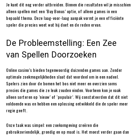
Je kunt dit nog verder uitbreiden. Binnen die resultaten wil je misschien
alleen spellen met een ‘Buy Bonus’ optie, of alleen games in een
bepaald thema. Deze laag-voor-laag aanpak vormt je een efficiënte
speler die precies weet wat hij doet en de reden ervan.
De Probleemstelling: Een Zee
van Spellen Doorzoeken
Online casino’s bieden tegenwoordig duizenden games aan. Zonder
optimale zoekmogelijkheden slaat dat voordeel om in een nadeel.
Spelers zien door de bomen het bos niet meer en overzien soms
precies die games die ze leuk zouden vinden. Voorheen kon je vaak
alleen sorteren op ‘nieuw’ of ‘populair’. Wij constateerden dat dit niet
voldoende was en hebben een oplossing ontwikkeld die de speler meer
regie geeft.
Onze taak was simpel: een zoekomgeving creëren die
gebruiksvriendelijk, grondig en op maat is. Het moest verder gaan dan