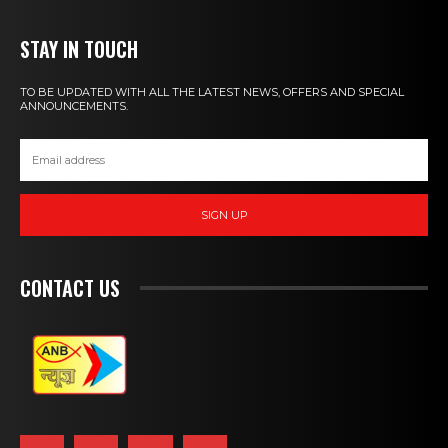
STAY IN TOUCH
TO BE UPDATED WITH ALL THE LATEST NEWS, OFFERS AND SPECIAL
ANNOUNCEMENTS.
SIGN UP
CONTACT US