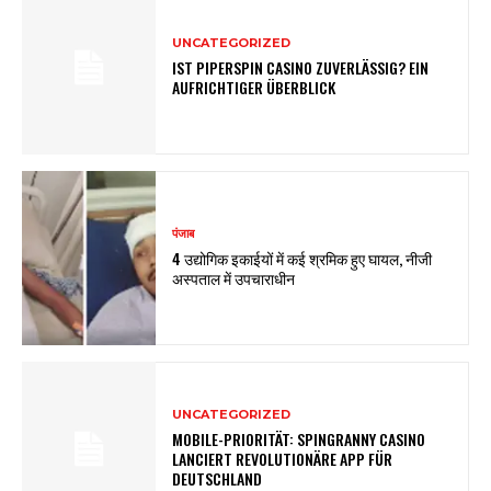
UNCATEGORIZED
IST PIPERSPIN CASINO ZUVERLÄSSIG? EIN
AUFRICHTIGER ÜBERBLICK
पंजाब
4 उद्योगिक इकाईयों में कई श्रमिक हुए घायल, नीजी
अस्पताल में उपचाराधीन
UNCATEGORIZED
MOBILE-PRIORITÄT: SPINGRANNY CASINO
LANCIERT REVOLUTIONÄRE APP FÜR
DEUTSCHLAND