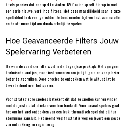
titels precies dat ene spel te vinden. NV Casino speelt hierop in met
een serie nieuwe, verfijnde filters. Met deze mogelijkheid scan je onze
spelbibliotheek veel gerichter. Je bent minder tijd verliest aan scrollen
en houdt meer tijd om daadwerkelijk te spelen.
Hoe Geavanceerde Filters Jouw
Spelervaring Verbeteren
De waarde van deze filters zit in de dagelijkse praktijk. Het zijn geen
technische snufjes, maar instrumenten om je tijd, geld en spelplezier
beter te gebruiken. Door precies te ontdekken wat je wilt, stijgt je
tevredenheid over het spelen.
Voor strategische spelers betekent dit dat ze spellen kunnen vinden
met de juiste statistieken voor hun bankroll. Voor casual spelers gaat
het om het snel ontdekken van een leuk, thematisch spel dat bij hun
stemming aansluit. Het neemt weg frustratie weg en levert een gevoel
van ontdekking en regie terug.