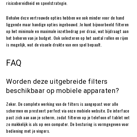
risicobereidheid en speelstrategie.
Behalve deze vertrouwde opties hebben we ook minder voor de hand
liggende maar handige opties ingebouwd. Je kunt bijvoorbeeld filteren
op het minimale en maximale inzetbedrag per draai, wat bijdraagt aan
het beheren van je budget. Ook selecteren op het aantal rollen en rijen
is mogelijk, wat de visuele drukte van een spel bepaalt.
FAQ
Worden deze uitgebreide filters
beschikbaar op mobiele apparaten?
Zeker. De complete werking van de filters is aangepast voor alle
schermen en presteert perfect via onze mobiele website. De interface
past zich aan aan je scherm, zodat filteren op je telefoon of tablet net
zo makkelijk is als op een computer. De besturing is vormgegeven voor
bediening met je vingers.