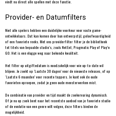
vindt nu direct alle spellen met deze functie.
Provider- en Datumfilters
Niet alle spelers hebben een duidelijke voorkeur voor vaste game-
ontwikkelaars. Dat kan komen door hun ontwerpstijl, geloofwaardigheid
of een favoriete reeks. Met ons providerfilter filter je de bibliotheek
tot titels van bepaalde studio’s, zoals NetEnt, Pragmatic Play of Play’n
GO. Het is een vlugge weg naar bekende kwaliteit.
Het filter op uitgiftedatum is noodzakelijk voor wie up-to-date wil
blijven. Je zoekt op ‘Laatste 30 dagen’ voor de nieuwste releases, of op
‘Laatste 6 maanden’ voor recente toppers. Je kunt ook de oude
favorieten oproepen, zodat je geen oude meesterwerken mist.
De combinatie van provider en tijd maakt de zoekervaring dynamisch.
Of je nu op zoek bent naar het recentste aanbod van je favoriete studio
of de evolutie van een genre wilt volgen, deze filters bieden de
mogelijkheid.