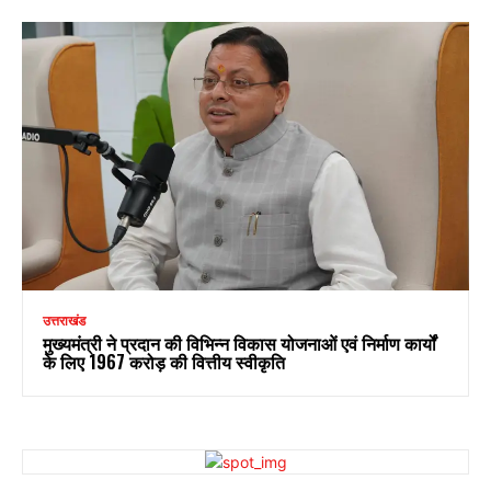
उत्तराखंड
मुख्यमंत्री ने प्रदान की विभिन्न विकास योजनाओं एवं निर्माण कार्यों
के लिए ₹1967 करोड़ की वित्तीय स्वीकृति