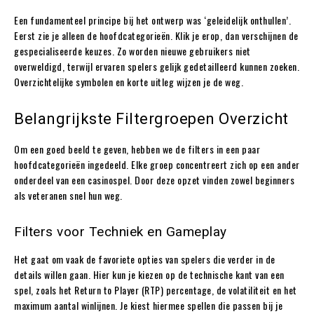
Een fundamenteel principe bij het ontwerp was ‘geleidelijk onthullen’.
Eerst zie je alleen de hoofdcategorieën. Klik je erop, dan verschijnen de
gespecialiseerde keuzes. Zo worden nieuwe gebruikers niet
overweldigd, terwijl ervaren spelers gelijk gedetailleerd kunnen zoeken.
Overzichtelijke symbolen en korte uitleg wijzen je de weg.
Belangrijkste Filtergroepen Overzicht
Om een goed beeld te geven, hebben we de filters in een paar
hoofdcategorieën ingedeeld. Elke groep concentreert zich op een ander
onderdeel van een casinospel. Door deze opzet vinden zowel beginners
als veteranen snel hun weg.
Filters voor Techniek en Gameplay
Het gaat om vaak de favoriete opties van spelers die verder in de
details willen gaan. Hier kun je kiezen op de technische kant van een
spel, zoals het Return to Player (RTP) percentage, de volatiliteit en het
maximum aantal winlijnen. Je kiest hiermee spellen die passen bij je