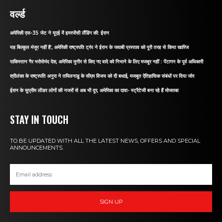
वर्ल्ड
अमेरिकी एफ-35 जेट ने यूएई में इमरजेंसी लैंडिंग की: ईरान
यह बिल्कुल मंजूर नहीं है’, अमेरिकी राष्ट्रपति ट्रंप ने ईरान के जवाबी प्रस्ताव को पूरी तरह से किया खारिज
पाकिस्तान गैर भरोसेमंद देश, अमेरिका मुनीर से किए गए वादे को निभाने के लिए मजबूर नहीं : पेंटागन के पूर्व अधिकारी
श्रीलंका के राष्ट्रपति अनुरा ने तमिलनाडु के सीएम विजय को दी बधाई, मजबूत ऐतिहासिक संबंधों पर दिया जोर
ईरान के सुप्रीम लीडर लोगों की नजरों से अब भी दूर, अमेरिका का दावा- स्ट्रैटेजी बना रहे हैं मोजतबा
STAY IN TOUCH
TO BE UPDATED WITH ALL THE LATEST NEWS, OFFERS AND SPECIAL
ANNOUNCEMENTS.
SIGN UP