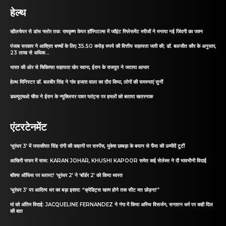
हेल्थ
व्हीलचेयर से डांस फ्लोर तक: रामकृष्ण केयर हॉस्पिटल्स में जॉइंट रिप्लेसमेंट मरीजों ने मनाया नई जिंदगी का जश्न
पंजाब सरकार ने आश्रित बच्चों के लिए 35.50 करोड़ रुपये की वित्तीय सहायता जारी की; डॉ. बलजीत कौर के अनुसार,
23 लाख से अधिक...
भारत की ओर से चिकित्सा सहायता खेप रवाना, ईरान के राजदूत ने जताया आभार
हेल्थ मिनिस्टर डॉ. बलबीर सिंह ने गांव हजारा वाला का दौरा किया, लोगों की समस्याएं सुनीं
डब्ल्यूएचओ चीफ ने ईरान के न्यूक्लियर पावर प्लांट्स पर हमलों को बताया खतरनाक
एंटरटेनमेंट
‘धुरंधर 3’ में जसकीरत सिंह रांगी की कहानी पर सस्पेंस, मुकेश छाबड़ा के बयान से फैंस की उम्मीदें टूटीं
आखिरी सफर में साथ: KARAN JOHAR, KHUSHI KAPOOR समेत कई सेलेब्स ने दी भावभीनी विदाई
बॉक्स ऑफिस पर ब्लास्ट! ‘धुरंधर 2’ ने ‘बॉर्डर 2’ को किया ध्वस्त
‘धुरंधर 3’ पर आदित्य धर का बड़ा इशारा: “क्रेडिट्स खत्म होने तक सीट मत छोड़ना!”
मां को अंतिम विदाई: JACQUELINE FERNANDEZ ने गंगा में किया अस्थि विसर्जन, सनातन धर्म पर कही दिल
की बात