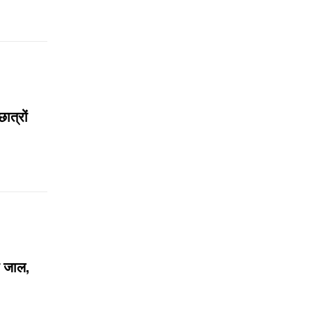
ात्रों
ा जाल,