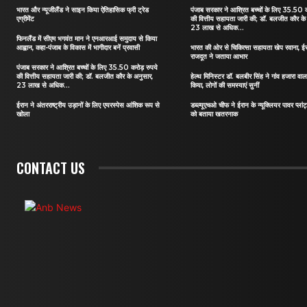
भारत और न्यूजीलैंड ने साइन किया ऐतिहासिक फ्री ट्रेड
पंजाब सरकार ने आश्रित बच्चों के लिए 35.50 क
एग्रीमेंट
की वित्तीय सहायता जारी की; डॉ. बलजीत कौर के
23 लाख से अधिक...
फिनलैंड में सीएम भगवंत मान ने एनआरआई समुदाय से किया
आह्वान, कहा-पंजाब के विकास में भागीदार बनें प्रवासी
भारत की ओर से चिकित्सा सहायता खेप रवाना, ईर
राजदूत ने जताया आभार
पंजाब सरकार ने आश्रित बच्चों के लिए 35.50 करोड़ रुपये
की वित्तीय सहायता जारी की; डॉ. बलजीत कौर के अनुसार,
हेल्थ मिनिस्टर डॉ. बलबीर सिंह ने गांव हजारा वाल
23 लाख से अधिक...
किया, लोगों की समस्याएं सुनीं
ईरान ने अंतरराष्ट्रीय उड़ानों के लिए एयरस्पेस आंशिक रूप से
डब्ल्यूएचओ चीफ ने ईरान के न्यूक्लियर पावर प्लां
खोला
को बताया खतरनाक
CONTACT US