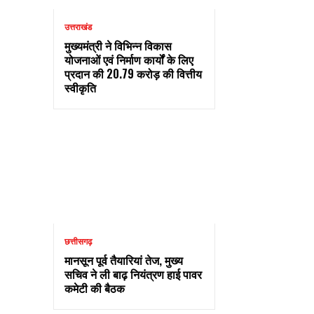
उत्तराखंड
मुख्यमंत्री ने विभिन्न विकास
योजनाओं एवं निर्माण कार्यों के लिए
प्रदान की 20.79 करोड़ की वित्तीय
स्वीकृति
छत्तीसगढ़
मानसून पूर्व तैयारियां तेज, मुख्य
सचिव ने ली बाढ़ नियंत्रण हाई पावर
कमेटी की बैठक