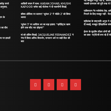
यह बिल्कुल मंजूर नहीं है’, अमेरिक
रोड़ रुपये
आखिरी सफर में साथ: KARAN JOHAR, KHUSHI
जवाबी प्रस्ताव को पूरी तरह से
 अनुसार,
KAPOOR समेत कई सेलेब्स ने दी भावभीनी विदाई
पाकिस्तान गैर भरोसेमंद देश, अमे
बॉक्स ऑफिस पर ब्लास्ट! ‘धुरंधर 2’ ने ‘बॉर्डर 2’ को किया
निभाने के लिए मजबूर नहीं : पेंट
ान के
ध्वस्त
श्रीलंका के राष्ट्रपति अनुरा न
‘धुरंधर 3’ पर आदित्य धर का बड़ा इशारा: “क्रेडिट्स खत्म
दी बधाई, मजबूत ऐतिहासिक संबंध
ा का दौरा
होने तक सीट मत छोड़ना!”
ईरान के सुप्रीम लीडर लोगों की 
मां को अंतिम विदाई: JACQUELINE FERNANDEZ ने
का दावा- स्ट्रैटेजी बना रहे हैं 
ट्स पर हमलों
गंगा में किया अस्थि विसर्जन, सनातन धर्म पर कही दिल की
बात