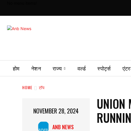
No menu items!
होम
नेशन
राज्य
वर्ल्ड
स्पोर्ट्स
एंटर
HOME
टॉप
UNION 
NOVEMBER 28, 2024
RUNNIN
ANB NEWS