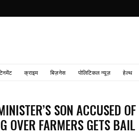
टेनमेंट
क्राइम
बिज़नेस
पोलिटिकल न्यूज़
हेल्थ
MINISTER’S SON ACCUSED OF
G OVER FARMERS GETS BAIL