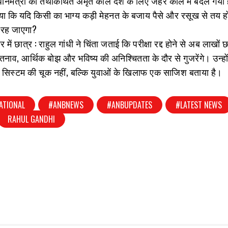
्रधानमंत्री का तथाकथित अमृत काल देश के लिए जहर काल में बदल गया 
ाया कि यदि किसी का भाग्य कड़ी मेहनत के बजाय पैसे और रसूख से तय हो
्थ रह जाएगा?
 में छात्र : राहुल गांधी ने चिंता जताई कि परीक्षा रद्द होने से अब लाखों
नाव, आर्थिक बोझ और भविष्य की अनिश्चितता के दौर से गुजरेंगे। उन्हो
सिस्टम की चूक नहीं, बल्कि युवाओं के खिलाफ एक साजिश बताया है।
ATIONAL
#ANBNEWS
#ANBUPDATES
#LATEST NEWS
RAHUL GANDHI