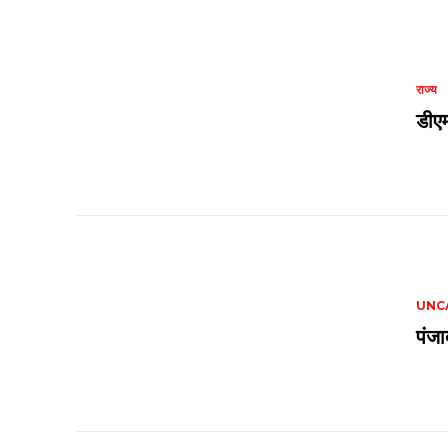
राज्य
डीएम
UNC
पंजा