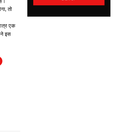
है।”
गा, तो
 छात्र एक
ंने इस