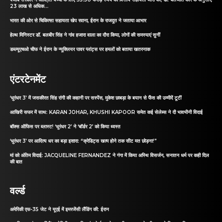
23 लाख से अधिक...
भारत की ओर से चिकित्सा सहायता खेप रवाना, ईरान के राजदूत ने जताया आभार
हेल्थ मिनिस्टर डॉ. बलबीर सिंह ने गांव हजारा वाला का दौरा किया, लोगों की समस्याएं सुनीं
डब्ल्यूएचओ चीफ ने ईरान के न्यूक्लियर पावर प्लांट्स पर हमलों को बताया खतरनाक
एंटरटेनमेंट
‘धुरंधर 3’ में जसकीरत सिंह रांगी की कहानी पर सस्पेंस, मुकेश छाबड़ा के बयान से फैंस की उम्मीदें टूटीं
आखिरी सफर में साथ: KARAN JOHAR, KHUSHI KAPOOR समेत कई सेलेब्स ने दी भावभीनी विदाई
बॉक्स ऑफिस पर ब्लास्ट! ‘धुरंधर 2’ ने ‘बॉर्डर 2’ को किया ध्वस्त
‘धुरंधर 3’ पर आदित्य धर का बड़ा इशारा: “क्रेडिट्स खत्म होने तक सीट मत छोड़ना!”
मां को अंतिम विदाई: JACQUELINE FERNANDEZ ने गंगा में किया अस्थि विसर्जन, सनातन धर्म पर कही दिल
की बात
वर्ल्ड
अमेरिकी एफ-35 जेट ने यूएई में इमरजेंसी लैंडिंग की: ईरान