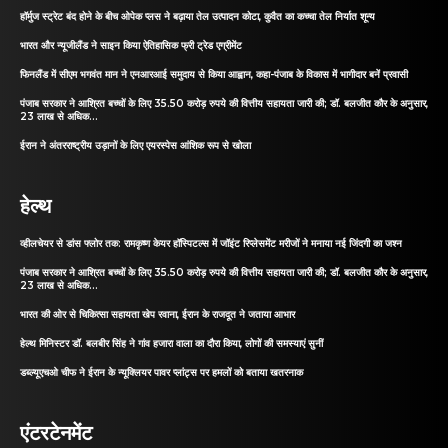
हॉर्मुज स्ट्रेट बंद होने के बीच ओपेक प्लस ने बढ़ाया तेल उत्पादन कोटा, कुवैत का कच्चा तेल निर्यात शून्य
भारत और न्यूजीलैंड ने साइन किया ऐतिहासिक फ्री ट्रेड एग्रीमेंट
फिनलैंड में सीएम भगवंत मान ने एनआरआई समुदाय से किया आह्वान, कहा-पंजाब के विकास में भागीदार बनें प्रवासी
पंजाब सरकार ने आश्रित बच्चों के लिए 35.50 करोड़ रुपये की वित्तीय सहायता जारी की; डॉ. बलजीत कौर के अनुसार,
23 लाख से अधिक...
ईरान ने अंतरराष्ट्रीय उड़ानों के लिए एयरस्पेस आंशिक रूप से खोला
हेल्थ
व्हीलचेयर से डांस फ्लोर तक: रामकृष्ण केयर हॉस्पिटल्स में जॉइंट रिप्लेसमेंट मरीजों ने मनाया नई जिंदगी का जश्न
पंजाब सरकार ने आश्रित बच्चों के लिए 35.50 करोड़ रुपये की वित्तीय सहायता जारी की; डॉ. बलजीत कौर के अनुसार,
23 लाख से अधिक...
भारत की ओर से चिकित्सा सहायता खेप रवाना, ईरान के राजदूत ने जताया आभार
हेल्थ मिनिस्टर डॉ. बलबीर सिंह ने गांव हजारा वाला का दौरा किया, लोगों की समस्याएं सुनीं
डब्ल्यूएचओ चीफ ने ईरान के न्यूक्लियर पावर प्लांट्स पर हमलों को बताया खतरनाक
एंटरटेनमेंट