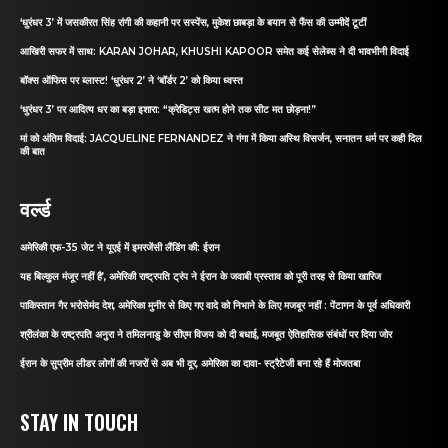
‘धुरंधर 3’ में जसकीरत सिंह रांगी की कहानी पर सस्पेंस, मुकेश छाबड़ा के बयान से फैंस की उम्मीदें टूटीं
आखिरी सफर में साथ: KARAN JOHAR, KHUSHI KAPOOR समेत कई सेलेब्स ने दी भावभीनी विदाई
बॉक्स ऑफिस पर ब्लास्ट! ‘धुरंधर 2’ ने ‘बॉर्डर 2’ को किया ध्वस्त
‘धुरंधर 3’ पर आदित्य धर का बड़ा इशारा: “क्रेडिट्स खत्म होने तक सीट मत छोड़ना!”
मां को अंतिम विदाई: JACQUELINE FERNANDEZ ने गंगा में किया अस्थि विसर्जन, सनातन धर्म पर कही दिल
की बात
वर्ल्ड
अमेरिकी एफ-35 जेट ने यूएई में इमरजेंसी लैंडिंग की: ईरान
यह बिल्कुल मंजूर नहीं है’, अमेरिकी राष्ट्रपति ट्रंप ने ईरान के जवाबी प्रस्ताव को पूरी तरह से किया खारिज
पाकिस्तान गैर भरोसेमंद देश, अमेरिका मुनीर से किए गए वादे को निभाने के लिए मजबूर नहीं : पेंटागन के पूर्व अधिकारी
श्रीलंका के राष्ट्रपति अनुरा ने तमिलनाडु के सीएम विजय को दी बधाई, मजबूत ऐतिहासिक संबंधों पर दिया जोर
ईरान के सुप्रीम लीडर लोगों की नजरों से अब भी दूर, अमेरिका का दावा- स्ट्रैटेजी बना रहे हैं मोजतबा
STAY IN TOUCH