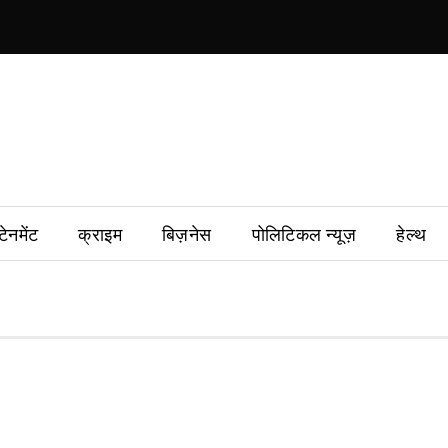
टेनमेंट
क्राइम
बिज़नेस
पोलिटिकल न्यूज़
हेल्थ