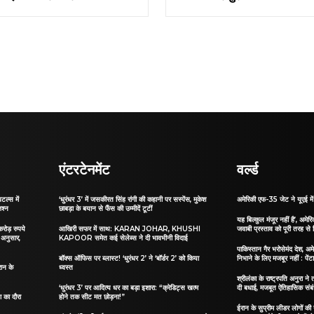
एंटरटेनमेंट
वर्ल्ड
टल्स में
‘धुरंधर 3’ में जसकीरत सिंह रांगी की कहानी पर सस्पेंस, मुकेश
अमेरिकी एफ-35 जेट ने यूएई में 
जश्न
छाबड़ा के बयान से फैंस की उम्मीदें टूटीं
यह बिल्कुल मंजूर नहीं है’, अमेरिक
रोड़ रुपये
आखिरी सफर में साथ: KARAN JOHAR, KHUSHI
जवाबी प्रस्ताव को पूरी तरह से
 अनुसार,
KAPOOR समेत कई सेलेब्स ने दी भावभीनी विदाई
पाकिस्तान गैर भरोसेमंद देश, अमे
बॉक्स ऑफिस पर ब्लास्ट! ‘धुरंधर 2’ ने ‘बॉर्डर 2’ को किया
निभाने के लिए मजबूर नहीं : पेंट
ान के
ध्वस्त
श्रीलंका के राष्ट्रपति अनुरा न
‘धुरंधर 3’ पर आदित्य धर का बड़ा इशारा: “क्रेडिट्स खत्म
दी बधाई, मजबूत ऐतिहासिक संबंध
ा का दौरा
होने तक सीट मत छोड़ना!”
ईरान के सुप्रीम लीडर लोगों की 