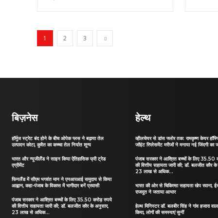
1
2
3
बिज़नेस
हेल्थ
हॉर्मुज स्ट्रेट बंद होने के बीच ओपेक प्लस ने बढ़ाया तेल
व्हीलचेयर से डांस फ्लोर तक: रामकृष्ण केयर हॉस्पि
उत्पादन कोटा, कुवैत का कच्चा तेल निर्यात शून्य
जॉइंट रिप्लेसमेंट मरीजों ने मनाया नई जिंदगी का 
भारत और न्यूजीलैंड ने साइन किया ऐतिहासिक फ्री ट्रेड
पंजाब सरकार ने आश्रित बच्चों के लिए 35.50 क
एग्रीमेंट
की वित्तीय सहायता जारी की; डॉ. बलजीत कौर के
23 लाख से अधिक...
फिनलैंड में सीएम भगवंत मान ने एनआरआई समुदाय से किया
आह्वान, कहा-पंजाब के विकास में भागीदार बनें प्रवासी
भारत की ओर से चिकित्सा सहायता खेप रवाना, ईर
राजदूत ने जताया आभार
पंजाब सरकार ने आश्रित बच्चों के लिए 35.50 करोड़ रुपये
की वित्तीय सहायता जारी की; डॉ. बलजीत कौर के अनुसार,
हेल्थ मिनिस्टर डॉ. बलबीर सिंह ने गांव हजारा वाल
23 लाख से अधिक...
किया, लोगों की समस्याएं सुनीं