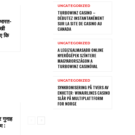
UNCATEGORIZED
TURBOWINZ CASINO –
DÉBUTEZ INSTANTANÉMENT
 भारत-
SUR LA SITE DE CASINO AU
ोखी
CANADA
िए कि
UNCATEGORIZED
A LEGIZGALMASABB ONLINE
NYERŐGÉPEK SZÍNTERE
MAGYARORSZÁGON A
TURBOWINZ CASINÓVAL
UNCATEGORIZED
SYNKRONISERING PÅ TVERS AV
ENHETER: WINAIRLINES CASINO
SLÅR PÅ MULTIPLATTFORM
FOR NORGE
र गुनाह
म :