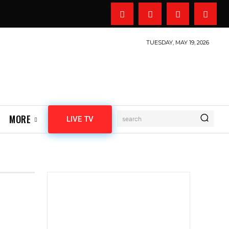
TUESDAY, MAY 19, 2026
MORE
LIVE TV
search