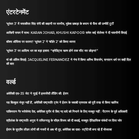
एंटरटेनमेंट
‘धुरंधर 3’ में जसकीरत सिंह रांगी की कहानी पर सस्पेंस, मुकेश छाबड़ा के बयान से फैंस की उम्मीदें टूटीं
आखिरी सफर में साथ: KARAN JOHAR, KHUSHI KAPOOR समेत कई सेलेब्स ने दी भावभीनी विदाई
बॉक्स ऑफिस पर ब्लास्ट! ‘धुरंधर 2’ ने ‘बॉर्डर 2’ को किया ध्वस्त
‘धुरंधर 3’ पर आदित्य धर का बड़ा इशारा: “क्रेडिट्स खत्म होने तक सीट मत छोड़ना!”
मां को अंतिम विदाई: JACQUELINE FERNANDEZ ने गंगा में किया अस्थि विसर्जन, सनातन धर्म पर कही दिल
की बात
वर्ल्ड
अमेरिकी एफ-35 जेट ने यूएई में इमरजेंसी लैंडिंग की: ईरान
यह बिल्कुल मंजूर नहीं है’, अमेरिकी राष्ट्रपति ट्रंप ने ईरान के जवाबी प्रस्ताव को पूरी तरह से किया खारिज
पाकिस्तान गैर भरोसेमंद देश, अमेरिका मुनीर से किए गए वादे को निभाने के लिए मजबूर नहीं : पेंटागन के पूर्व अधिकारी
श्रीलंका के राष्ट्रपति अनुरा ने तमिलनाडु के सीएम विजय को दी बधाई, मजबूत ऐतिहासिक संबंधों पर दिया जोर
ईरान के सुप्रीम लीडर लोगों की नजरों से अब भी दूर, अमेरिका का दावा- स्ट्रैटेजी बना रहे हैं मोजतबा