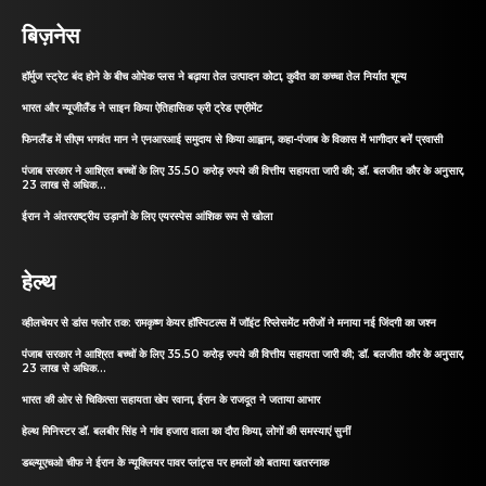
बिज़नेस
हॉर्मुज स्ट्रेट बंद होने के बीच ओपेक प्लस ने बढ़ाया तेल उत्पादन कोटा, कुवैत का कच्चा तेल निर्यात शून्य
भारत और न्यूजीलैंड ने साइन किया ऐतिहासिक फ्री ट्रेड एग्रीमेंट
फिनलैंड में सीएम भगवंत मान ने एनआरआई समुदाय से किया आह्वान, कहा-पंजाब के विकास में भागीदार बनें प्रवासी
पंजाब सरकार ने आश्रित बच्चों के लिए 35.50 करोड़ रुपये की वित्तीय सहायता जारी की; डॉ. बलजीत कौर के अनुसार,
23 लाख से अधिक...
ईरान ने अंतरराष्ट्रीय उड़ानों के लिए एयरस्पेस आंशिक रूप से खोला
हेल्थ
व्हीलचेयर से डांस फ्लोर तक: रामकृष्ण केयर हॉस्पिटल्स में जॉइंट रिप्लेसमेंट मरीजों ने मनाया नई जिंदगी का जश्न
पंजाब सरकार ने आश्रित बच्चों के लिए 35.50 करोड़ रुपये की वित्तीय सहायता जारी की; डॉ. बलजीत कौर के अनुसार,
23 लाख से अधिक...
भारत की ओर से चिकित्सा सहायता खेप रवाना, ईरान के राजदूत ने जताया आभार
हेल्थ मिनिस्टर डॉ. बलबीर सिंह ने गांव हजारा वाला का दौरा किया, लोगों की समस्याएं सुनीं
डब्ल्यूएचओ चीफ ने ईरान के न्यूक्लियर पावर प्लांट्स पर हमलों को बताया खतरनाक