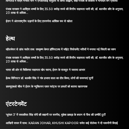
फिनलैंड में सीएम भगवंत मान ने एनआरआई समुदाय से किया आह्वान, कहा-पंजाब के विकास में भागीदार बनें प्रवासी
पंजाब सरकार ने आश्रित बच्चों के लिए 35.50 करोड़ रुपये की वित्तीय सहायता जारी की; डॉ. बलजीत कौर के अनुसार,
23 लाख से अधिक...
ईरान ने अंतरराष्ट्रीय उड़ानों के लिए एयरस्पेस आंशिक रूप से खोला
हेल्थ
व्हीलचेयर से डांस फ्लोर तक: रामकृष्ण केयर हॉस्पिटल्स में जॉइंट रिप्लेसमेंट मरीजों ने मनाया नई जिंदगी का जश्न
पंजाब सरकार ने आश्रित बच्चों के लिए 35.50 करोड़ रुपये की वित्तीय सहायता जारी की; डॉ. बलजीत कौर के अनुसार,
23 लाख से अधिक...
भारत की ओर से चिकित्सा सहायता खेप रवाना, ईरान के राजदूत ने जताया आभार
हेल्थ मिनिस्टर डॉ. बलबीर सिंह ने गांव हजारा वाला का दौरा किया, लोगों की समस्याएं सुनीं
डब्ल्यूएचओ चीफ ने ईरान के न्यूक्लियर पावर प्लांट्स पर हमलों को बताया खतरनाक
एंटरटेनमेंट
‘धुरंधर 3’ में जसकीरत सिंह रांगी की कहानी पर सस्पेंस, मुकेश छाबड़ा के बयान से फैंस की उम्मीदें टूटीं
आखिरी सफर में साथ: KARAN JOHAR, KHUSHI KAPOOR समेत कई सेलेब्स ने दी भावभीनी विदाई