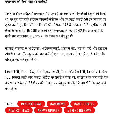
मंगलवार को कैसा रहा था मार्केट?
भारतीय शेयर मार्केट में मंगलवार, 17 फरवरी के कारोबारी दिन तेजी देखने को मिली
थी. प्रमुख बेंचमार्क इंडेक्स बीएसई सेंसेक्स और एनएसई निफ्टी 50 हरे निशान पर
ट्रेड करते हुए दिन की समाप्ति की थी. सेंसेक्स 173.81 अंक या 0.21 प्रतिशत की
तेजी के साथ 83,450.96 अंक तो वहीं, एनएसई निफ्टी 50 42.65 अंक या 0.17
प्रतिशत उछलकर 25,725.40 के लेवल पर बंद हुए थे.
बीएसई बास्केट से आईटीसी, आईएनएफवाई, एशियन पेंट, अडानी पोर्ट और टाइटन
टॉप गेनर थे. टॉप लूजर की बात करें तो एटरनल, टाटा स्टील, ट्रेंट, रिलायंस और
महिंद्रा एंड महिंद्रा रहे थे.
निफ्टी 100, निफ्टी बैंक, निफ्टी एफएमसीजी, निफ्टी मिडकैप 100, निफ्टी स्मॉलकैप
100, निफ्टी ऑटो और निफ्टी आईटी के शेयरों में तेजी थी. मंगलवार के कारोबारी दिन
बीएसई बास्केट से 28 शेयर हरे निशान पर बंद हुए थे और 12 शेयरों में गिरावट दर्ज
की गई थी.
TAGS:
#ANBNATIONAL
#ANBNEWS
#ANBUPDATES
#LATEST NEWS
#NEWS UPDATE
#TRENDING NEWS