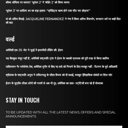
बॉक्स ऑफिस पर ब्लास्ट! ‘धुरंधर 2’ ने ‘बॉर्डर 2’ को किया ध्वस्त
‘धुरंधर 3’ पर आदित्य धर का बड़ा इशारा: “क्रेडिट्स खत्म होने तक सीट मत छोड़ना!”
मां को अंतिम विदाई: JACQUELINE FERNANDEZ ने गंगा में किया अस्थि विसर्जन, सनातन धर्म पर कही दिल
की बात
वर्ल्ड
अमेरिकी एफ-35 जेट ने यूएई में इमरजेंसी लैंडिंग की: ईरान
यह बिल्कुल मंजूर नहीं है’, अमेरिकी राष्ट्रपति ट्रंप ने ईरान के जवाबी प्रस्ताव को पूरी तरह से किया खारिज
पाकिस्तान गैर भरोसेमंद देश, अमेरिका मुनीर से किए गए वादे को निभाने के लिए मजबूर नहीं : पेंटागन के पूर्व अधिकारी
श्रीलंका के राष्ट्रपति अनुरा ने तमिलनाडु के सीएम विजय को दी बधाई, मजबूत ऐतिहासिक संबंधों पर दिया जोर
ईरान के सुप्रीम लीडर लोगों की नजरों से अब भी दूर, अमेरिका का दावा- स्ट्रैटेजी बना रहे हैं मोजतबा
STAY IN TOUCH
TO BE UPDATED WITH ALL THE LATEST NEWS, OFFERS AND SPECIAL
ANNOUNCEMENTS.