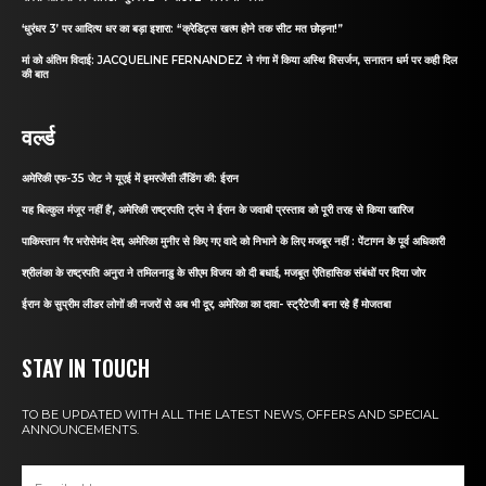
‘धुरंधर 3’ पर आदित्य धर का बड़ा इशारा: “क्रेडिट्स खत्म होने तक सीट मत छोड़ना!”
मां को अंतिम विदाई: JACQUELINE FERNANDEZ ने गंगा में किया अस्थि विसर्जन, सनातन धर्म पर कही दिल
की बात
वर्ल्ड
अमेरिकी एफ-35 जेट ने यूएई में इमरजेंसी लैंडिंग की: ईरान
यह बिल्कुल मंजूर नहीं है’, अमेरिकी राष्ट्रपति ट्रंप ने ईरान के जवाबी प्रस्ताव को पूरी तरह से किया खारिज
पाकिस्तान गैर भरोसेमंद देश, अमेरिका मुनीर से किए गए वादे को निभाने के लिए मजबूर नहीं : पेंटागन के पूर्व अधिकारी
श्रीलंका के राष्ट्रपति अनुरा ने तमिलनाडु के सीएम विजय को दी बधाई, मजबूत ऐतिहासिक संबंधों पर दिया जोर
ईरान के सुप्रीम लीडर लोगों की नजरों से अब भी दूर, अमेरिका का दावा- स्ट्रैटेजी बना रहे हैं मोजतबा
STAY IN TOUCH
TO BE UPDATED WITH ALL THE LATEST NEWS, OFFERS AND SPECIAL
ANNOUNCEMENTS.