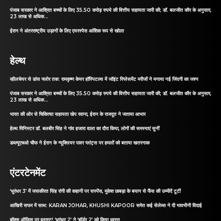
पंजाब सरकार ने आश्रित बच्चों के लिए 35.50 करोड़ रुपये की वित्तीय सहायता जारी की; डॉ. बलजीत कौर के अनुसार,
23 लाख से अधिक...
ईरान ने अंतरराष्ट्रीय उड़ानों के लिए एयरस्पेस आंशिक रूप से खोला
हेल्थ
व्हीलचेयर से डांस फ्लोर तक: रामकृष्ण केयर हॉस्पिटल्स में जॉइंट रिप्लेसमेंट मरीजों ने मनाया नई जिंदगी का जश्न
पंजाब सरकार ने आश्रित बच्चों के लिए 35.50 करोड़ रुपये की वित्तीय सहायता जारी की; डॉ. बलजीत कौर के अनुसार,
23 लाख से अधिक...
भारत की ओर से चिकित्सा सहायता खेप रवाना, ईरान के राजदूत ने जताया आभार
हेल्थ मिनिस्टर डॉ. बलबीर सिंह ने गांव हजारा वाला का दौरा किया, लोगों की समस्याएं सुनीं
डब्ल्यूएचओ चीफ ने ईरान के न्यूक्लियर पावर प्लांट्स पर हमलों को बताया खतरनाक
एंटरटेनमेंट
‘धुरंधर 3’ में जसकीरत सिंह रांगी की कहानी पर सस्पेंस, मुकेश छाबड़ा के बयान से फैंस की उम्मीदें टूटीं
आखिरी सफर में साथ: KARAN JOHAR, KHUSHI KAPOOR समेत कई सेलेब्स ने दी भावभीनी विदाई
बॉक्स ऑफिस पर ब्लास्ट! ‘धुरंधर 2’ ने ‘बॉर्डर 2’ को किया ध्वस्त