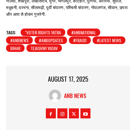
नालंदा, शेखपुरा, लखीसराय, मुंगेर, भागलपुर, कटिहार, पूर्णिया, अररिया, सुपौल,
मधुबनी, दरभंगा, सीतामढ़ी, पूर्वी चंपारण, पश्चिमी चंपारण, गोपालगंज, सीवान, छपरा
और आरा से होकर गुजरेगी.
TAGS:
"VOTER RIGHTS YATRA
#ANBNATIONAL
#ANBNEWS
#ANBUPDATES
#FRAUD
#LATEST NEWS
BIHAR
TEJASHWI YADAV
AUGUST 17, 2025
ANB NEWS