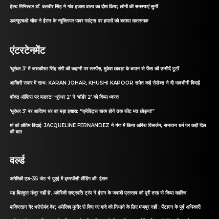
हेल्थ मिनिस्टर डॉ. बलबीर सिंह ने गांव हजारा वाला का दौरा किया, लोगों की समस्याएं सुनीं
डब्ल्यूएचओ चीफ ने ईरान के न्यूक्लियर पावर प्लांट्स पर हमलों को बताया खतरनाक
एंटरटेनमेंट
‘धुरंधर 3’ में जसकीरत सिंह रांगी की कहानी पर सस्पेंस, मुकेश छाबड़ा के बयान से फैंस की उम्मीदें टूटीं
आखिरी सफर में साथ: KARAN JOHAR, KHUSHI KAPOOR समेत कई सेलेब्स ने दी भावभीनी विदाई
बॉक्स ऑफिस पर ब्लास्ट! ‘धुरंधर 2’ ने ‘बॉर्डर 2’ को किया ध्वस्त
‘धुरंधर 3’ पर आदित्य धर का बड़ा इशारा: “क्रेडिट्स खत्म होने तक सीट मत छोड़ना!”
मां को अंतिम विदाई: JACQUELINE FERNANDEZ ने गंगा में किया अस्थि विसर्जन, सनातन धर्म पर कही दिल
की बात
वर्ल्ड
अमेरिकी एफ-35 जेट ने यूएई में इमरजेंसी लैंडिंग की: ईरान
यह बिल्कुल मंजूर नहीं है’, अमेरिकी राष्ट्रपति ट्रंप ने ईरान के जवाबी प्रस्ताव को पूरी तरह से किया खारिज
पाकिस्तान गैर भरोसेमंद देश, अमेरिका मुनीर से किए गए वादे को निभाने के लिए मजबूर नहीं : पेंटागन के पूर्व अधिकारी