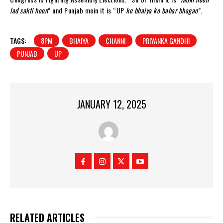
lad sakti hoon
” and Punjab mein it is “UP
ke bhaiya ko bahar bhagao
”.
TAGS:
8PM
BHAIYA
CHANNI
PRIYANKA GANDHI
PUNJAB
UP
JANUARY 12, 2025
RELATED ARTICLES