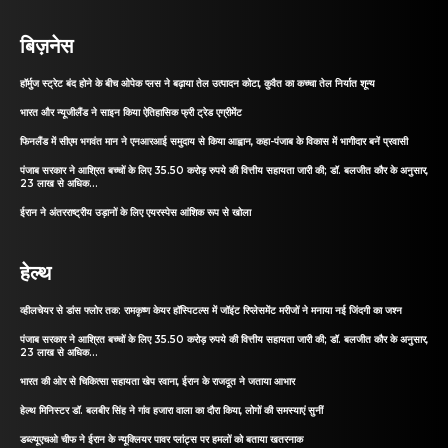
बिज़नेस
हॉर्मुज स्ट्रेट बंद होने के बीच ओपेक प्लस ने बढ़ाया तेल उत्पादन कोटा, कुवैत का कच्चा तेल निर्यात शून्य
भारत और न्यूजीलैंड ने साइन किया ऐतिहासिक फ्री ट्रेड एग्रीमेंट
फिनलैंड में सीएम भगवंत मान ने एनआरआई समुदाय से किया आह्वान, कहा-पंजाब के विकास में भागीदार बनें प्रवासी
पंजाब सरकार ने आश्रित बच्चों के लिए 35.50 करोड़ रुपये की वित्तीय सहायता जारी की; डॉ. बलजीत कौर के अनुसार,
23 लाख से अधिक...
ईरान ने अंतरराष्ट्रीय उड़ानों के लिए एयरस्पेस आंशिक रूप से खोला
हेल्थ
व्हीलचेयर से डांस फ्लोर तक: रामकृष्ण केयर हॉस्पिटल्स में जॉइंट रिप्लेसमेंट मरीजों ने मनाया नई जिंदगी का जश्न
पंजाब सरकार ने आश्रित बच्चों के लिए 35.50 करोड़ रुपये की वित्तीय सहायता जारी की; डॉ. बलजीत कौर के अनुसार,
23 लाख से अधिक...
भारत की ओर से चिकित्सा सहायता खेप रवाना, ईरान के राजदूत ने जताया आभार
हेल्थ मिनिस्टर डॉ. बलबीर सिंह ने गांव हजारा वाला का दौरा किया, लोगों की समस्याएं सुनीं
डब्ल्यूएचओ चीफ ने ईरान के न्यूक्लियर पावर प्लांट्स पर हमलों को बताया खतरनाक