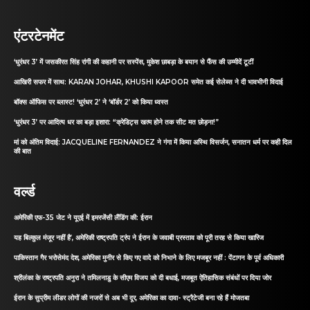
एंटरटेनमेंट
‘धुरंधर 3’ में जसकीरत सिंह रांगी की कहानी पर सस्पेंस, मुकेश छाबड़ा के बयान से फैंस की उम्मीदें टूटीं
आखिरी सफर में साथ: KARAN JOHAR, KHUSHI KAPOOR समेत कई सेलेब्स ने दी भावभीनी विदाई
बॉक्स ऑफिस पर ब्लास्ट! ‘धुरंधर 2’ ने ‘बॉर्डर 2’ को किया ध्वस्त
‘धुरंधर 3’ पर आदित्य धर का बड़ा इशारा: “क्रेडिट्स खत्म होने तक सीट मत छोड़ना!”
मां को अंतिम विदाई: JACQUELINE FERNANDEZ ने गंगा में किया अस्थि विसर्जन, सनातन धर्म पर कही दिल
की बात
वर्ल्ड
अमेरिकी एफ-35 जेट ने यूएई में इमरजेंसी लैंडिंग की: ईरान
यह बिल्कुल मंजूर नहीं है’, अमेरिकी राष्ट्रपति ट्रंप ने ईरान के जवाबी प्रस्ताव को पूरी तरह से किया खारिज
पाकिस्तान गैर भरोसेमंद देश, अमेरिका मुनीर से किए गए वादे को निभाने के लिए मजबूर नहीं : पेंटागन के पूर्व अधिकारी
श्रीलंका के राष्ट्रपति अनुरा ने तमिलनाडु के सीएम विजय को दी बधाई, मजबूत ऐतिहासिक संबंधों पर दिया जोर
ईरान के सुप्रीम लीडर लोगों की नजरों से अब भी दूर, अमेरिका का दावा- स्ट्रैटेजी बना रहे हैं मोजतबा