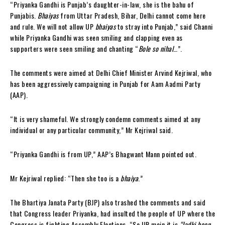
“Priyanka Gandhi is Punjab’s daughter-in-law, she is the bahu of
Punjabis.
Bhaiyas
from Uttar Pradesh, Bihar, Delhi cannot come here
and rule. We will not allow UP
bhaiyas
to stray into Punjab,” said Channi
while Priyanka Gandhi was seen smiling and clapping even as
supporters were seen smiling and chanting “
Bole so nihal
…”.
The comments were aimed at Delhi Chief Minister Arvind Kejriwal, who
has been aggressively campaigning in Punjab for Aam Aadmi Party
(AAP).
“It is very shameful. We strongly condemn comments aimed at any
individual or any particular community,” Mr Kejriwal said.
“Priyanka Gandhi is from UP,” AAP’s Bhagwant Mann pointed out.
Mr Kejriwal replied: “Then she too is a
bhaiya
.”
The Bhartiya Janata Party (BJP) also trashed the comments and said
that Congress leader Priyanka, had insulted the people of UP where the
Congress is fighting Assembly Elections. “So UP mein it is
“ladki hoon