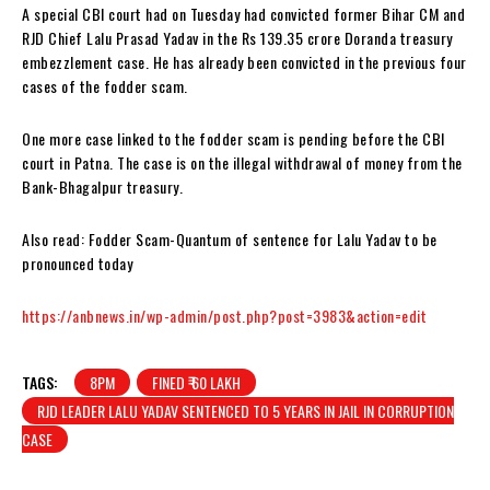
A special CBI court had on Tuesday had convicted former Bihar CM and
RJD Chief Lalu Prasad Yadav in the Rs 139.35 crore Doranda treasury
embezzlement case. He has already been convicted in the previous four
cases of the fodder scam.
One more case linked to the fodder scam is pending before the CBI
court in Patna. The case is on the illegal withdrawal of money from the
Bank-Bhagalpur treasury.
Also read: Fodder Scam-Quantum of sentence for Lalu Yadav to be
pronounced today
https://anbnews.in/wp-admin/post.php?post=3983&action=edit
TAGS:
8PM
FINED ₹ 60 LAKH
RJD LEADER LALU YADAV SENTENCED TO 5 YEARS IN JAIL IN CORRUPTION
CASE