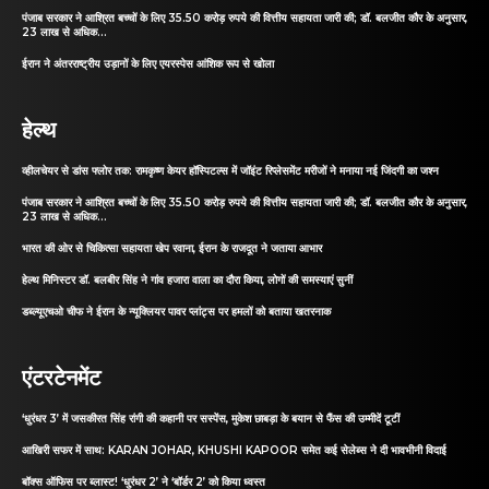
पंजाब सरकार ने आश्रित बच्चों के लिए 35.50 करोड़ रुपये की वित्तीय सहायता जारी की; डॉ. बलजीत कौर के अनुसार,
23 लाख से अधिक...
ईरान ने अंतरराष्ट्रीय उड़ानों के लिए एयरस्पेस आंशिक रूप से खोला
हेल्थ
व्हीलचेयर से डांस फ्लोर तक: रामकृष्ण केयर हॉस्पिटल्स में जॉइंट रिप्लेसमेंट मरीजों ने मनाया नई जिंदगी का जश्न
पंजाब सरकार ने आश्रित बच्चों के लिए 35.50 करोड़ रुपये की वित्तीय सहायता जारी की; डॉ. बलजीत कौर के अनुसार,
23 लाख से अधिक...
भारत की ओर से चिकित्सा सहायता खेप रवाना, ईरान के राजदूत ने जताया आभार
हेल्थ मिनिस्टर डॉ. बलबीर सिंह ने गांव हजारा वाला का दौरा किया, लोगों की समस्याएं सुनीं
डब्ल्यूएचओ चीफ ने ईरान के न्यूक्लियर पावर प्लांट्स पर हमलों को बताया खतरनाक
एंटरटेनमेंट
‘धुरंधर 3’ में जसकीरत सिंह रांगी की कहानी पर सस्पेंस, मुकेश छाबड़ा के बयान से फैंस की उम्मीदें टूटीं
आखिरी सफर में साथ: KARAN JOHAR, KHUSHI KAPOOR समेत कई सेलेब्स ने दी भावभीनी विदाई
बॉक्स ऑफिस पर ब्लास्ट! ‘धुरंधर 2’ ने ‘बॉर्डर 2’ को किया ध्वस्त