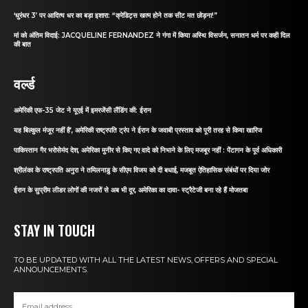
‘धुरंधर 3’ पर आदित्य धर का बड़ा इशारा: “क्रेडिट्स खत्म होने तक सीट मत छोड़ना!”
मां को अंतिम विदाई: JACQUELINE FERNANDEZ ने गंगा में किया अस्थि विसर्जन, सनातन धर्म पर कही दिल
की बात
वर्ल्ड
अमेरिकी एफ-35 जेट ने यूएई में इमरजेंसी लैंडिंग की: ईरान
यह बिल्कुल मंजूर नहीं है’, अमेरिकी राष्ट्रपति ट्रंप ने ईरान के जवाबी प्रस्ताव को पूरी तरह से किया खारिज
पाकिस्तान गैर भरोसेमंद देश, अमेरिका मुनीर से किए गए वादे को निभाने के लिए मजबूर नहीं : पेंटागन के पूर्व अधिकारी
श्रीलंका के राष्ट्रपति अनुरा ने तमिलनाडु के सीएम विजय को दी बधाई, मजबूत ऐतिहासिक संबंधों पर दिया जोर
ईरान के सुप्रीम लीडर लोगों की नजरों से अब भी दूर, अमेरिका का दावा- स्ट्रैटेजी बना रहे हैं मोजतबा
STAY IN TOUCH
TO BE UPDATED WITH ALL THE LATEST NEWS, OFFERS AND SPECIAL
ANNOUNCEMENTS.