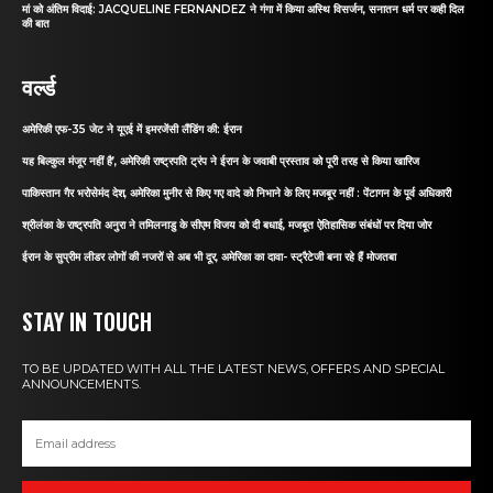
मां को अंतिम विदाई: JACQUELINE FERNANDEZ ने गंगा में किया अस्थि विसर्जन, सनातन धर्म पर कही दिल
की बात
वर्ल्ड
अमेरिकी एफ-35 जेट ने यूएई में इमरजेंसी लैंडिंग की: ईरान
यह बिल्कुल मंजूर नहीं है’, अमेरिकी राष्ट्रपति ट्रंप ने ईरान के जवाबी प्रस्ताव को पूरी तरह से किया खारिज
पाकिस्तान गैर भरोसेमंद देश, अमेरिका मुनीर से किए गए वादे को निभाने के लिए मजबूर नहीं : पेंटागन के पूर्व अधिकारी
श्रीलंका के राष्ट्रपति अनुरा ने तमिलनाडु के सीएम विजय को दी बधाई, मजबूत ऐतिहासिक संबंधों पर दिया जोर
ईरान के सुप्रीम लीडर लोगों की नजरों से अब भी दूर, अमेरिका का दावा- स्ट्रैटेजी बना रहे हैं मोजतबा
STAY IN TOUCH
TO BE UPDATED WITH ALL THE LATEST NEWS, OFFERS AND SPECIAL
ANNOUNCEMENTS.