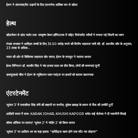
ईरान ने अंतरराष्ट्रीय उड़ानों के लिए एयरस्पेस आंशिक रूप से खोला
हेल्थ
व्हीलचेयर से डांस फ्लोर तक: रामकृष्ण केयर हॉस्पिटल्स में जॉइंट रिप्लेसमेंट मरीजों ने मनाया नई जिंदगी का जश्न
पंजाब सरकार ने आश्रित बच्चों के लिए 35.50 करोड़ रुपये की वित्तीय सहायता जारी की; डॉ. बलजीत कौर के अनुसार,
23 लाख से अधिक...
भारत की ओर से चिकित्सा सहायता खेप रवाना, ईरान के राजदूत ने जताया आभार
हेल्थ मिनिस्टर डॉ. बलबीर सिंह ने गांव हजारा वाला का दौरा किया, लोगों की समस्याएं सुनीं
डब्ल्यूएचओ चीफ ने ईरान के न्यूक्लियर पावर प्लांट्स पर हमलों को बताया खतरनाक
एंटरटेनमेंट
‘धुरंधर 3’ में जसकीरत सिंह रांगी की कहानी पर सस्पेंस, मुकेश छाबड़ा के बयान से फैंस की उम्मीदें टूटीं
आखिरी सफर में साथ: KARAN JOHAR, KHUSHI KAPOOR समेत कई सेलेब्स ने दी भावभीनी विदाई
बॉक्स ऑफिस पर ब्लास्ट! ‘धुरंधर 2’ ने ‘बॉर्डर 2’ को किया ध्वस्त
‘धुरंधर 3’ पर आदित्य धर का बड़ा इशारा: “क्रेडिट्स खत्म होने तक सीट मत छोड़ना!”