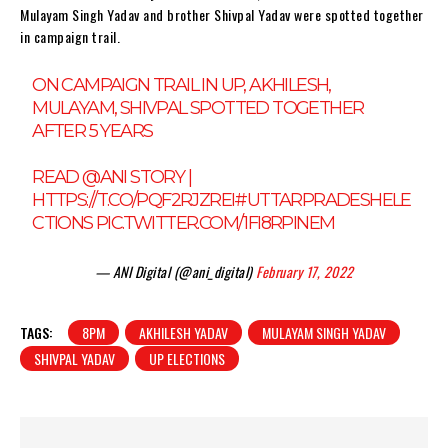
Mulayam Singh Yadav and brother Shivpal Yadav were spotted together
in campaign trail.
ON CAMPAIGN TRAIL IN UP, AKHILESH,
MULAYAM, SHIVPAL SPOTTED TOGETHER
AFTER 5 YEARS
READ
@ANI
STORY |
HTTPS://T.CO/PQF2RJZREI
#UTTARPRADESHELE
CTIONS
PIC.TWITTER.COM/1FI8RPINEM
— ANI Digital (@ani_digital)
February 17, 2022
TAGS:
8PM
AKHILESH YADAV
MULAYAM SINGH YADAV
SHIVPAL YADAV
UP ELECTIONS