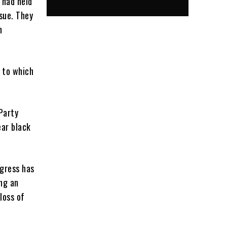
 had held
sue. They
n
, to which
Party
ear black
ngress has
ing an
loss of