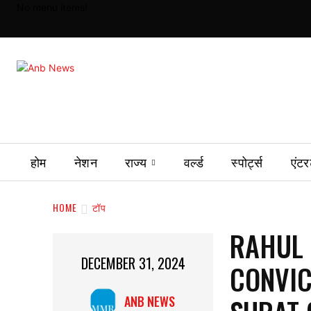
No menu items!
होम
नेशन
राज्य
वर्ल्ड
स्पोर्ट्स
एंटर
HOME
टॉप
RAHUL 
DECEMBER 31, 2024
CONVIC
ANB NEWS