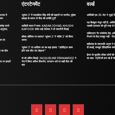
एंटरटेनमेंट
वर्ल्ड
टल्स में
‘धुरंधर 3’ में जसकीरत सिंह रांगी की कहानी पर सस्पेंस, मुकेश
अमेरिकी एफ-35 जेट ने यूएई में 
जश्न
छाबड़ा के बयान से फैंस की उम्मीदें टूटीं
यह बिल्कुल मंजूर नहीं है’, अमेरिक
रोड़ रुपये
आखिरी सफर में साथ: KARAN JOHAR, KHUSHI
जवाबी प्रस्ताव को पूरी तरह से
 अनुसार,
KAPOOR समेत कई सेलेब्स ने दी भावभीनी विदाई
पाकिस्तान गैर भरोसेमंद देश, अमे
बॉक्स ऑफिस पर ब्लास्ट! ‘धुरंधर 2’ ने ‘बॉर्डर 2’ को किया
निभाने के लिए मजबूर नहीं : पेंट
ान के
ध्वस्त
श्रीलंका के राष्ट्रपति अनुरा न
‘धुरंधर 3’ पर आदित्य धर का बड़ा इशारा: “क्रेडिट्स खत्म
दी बधाई, मजबूत ऐतिहासिक संबंध
ा का दौरा
होने तक सीट मत छोड़ना!”
ईरान के सुप्रीम लीडर लोगों की 
मां को अंतिम विदाई: JACQUELINE FERNANDEZ ने
का दावा- स्ट्रैटेजी बना रहे हैं 
ट्स पर हमलों
गंगा में किया अस्थि विसर्जन, सनातन धर्म पर कही दिल की
बात