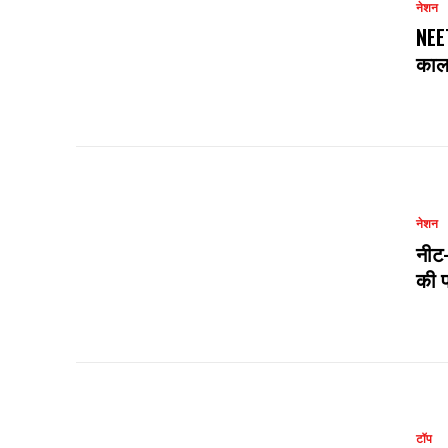
नेशन
NEET
काल
नेशन
नीट-
की 
टॉप