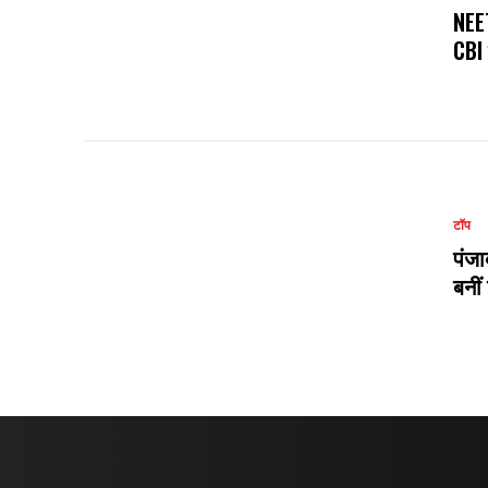
NEET
CBI 
टॉप
पंजा
बनीं