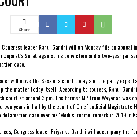
 COURT
Share
: Congress leader Rahul Gandhi will on Monday file an appeal i
n Gujarat’s Surat against his conviction and a two-year jail s
mation case.
ader will move the Sessions court today and the party expect
up the matter today itself. According to sources, Rahul Gandhi
ch court at around 3 pm. The former MP from Wayanad was c
o two years in hail by the court of Chief Judicial Magistrate 
a defamation case over his ‘Modi surname’ remark in 2019 in K
urces, Congress leader Priyanka Gandhi will accompany the f