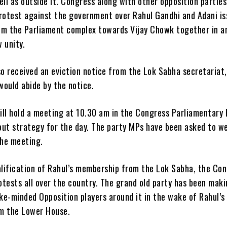
ll as outside it. Congress along with other opposition parties
 protest against the government over Rahul Gandhi and Adani is
m the Parliament complex towards Vijay Chowk together in a
 unity.
so received an eviction notice from the Lok Sabha secretariat
would abide by the notice.
ll hold a meeting at 10.30 am in the Congress Parliamentary 
 out strategy for the day. The party MPs have been asked to w
the meeting.
alification of Rahul’s membership from the Lok Sabha, the Co
otests all over the country. The grand old party has been mak
like-minded Opposition players around it in the wake of Rahul’s 
m the Lower House.