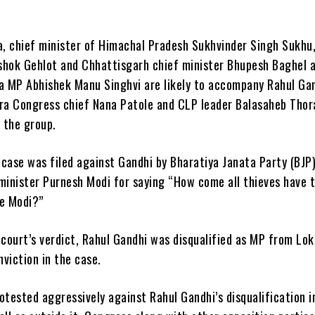
a, chief minister of Himachal Pradesh Sukhvinder Singh Sukhu
hok Gehlot and Chhattisgarh chief minister Bhupesh Baghel 
a MP Abhishek Manu Singhvi are likely to accompany Rahul Gan
ra Congress chief Nana Patole and CLP leader Balasaheb Thor
 the group.
case was filed against Gandhi by Bharatiya Janata Party (BJP
minister Purnesh Modi for saying “How come all thieves have 
e Modi?”
 court’s verdict, Rahul Gandhi was disqualified as MP from Lo
nviction in the case.
otested aggressively against Rahul Gandhi’s disqualification i