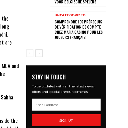
VOOR BELGISCHE SPELERS
UNCATEGORIZED
, the
COMPRENDRE LES PRÉREQUIS
along
DE VÉRIFICATION DE COMPTE
CHEZ MAFIA CASINO POUR LES
dhi.
JOUEURS FRANÇAIS
at are
) MLA and
the
STAY IN TOUCH
To be updated with all the latest news,
offers and special announcements.
k Sabha
nside the
SIGN UP