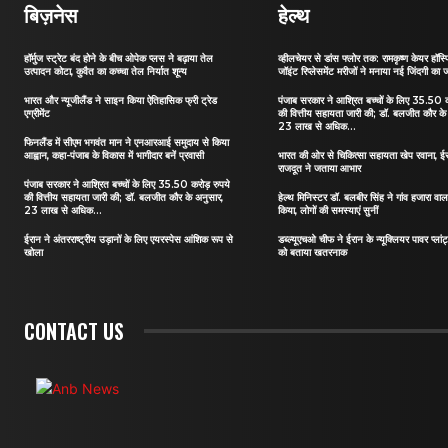
बिज़नेस
हेल्थ
हॉर्मुज स्ट्रेट बंद होने के बीच ओपेक प्लस ने बढ़ाया तेल
व्हीलचेयर से डांस फ्लोर तक: रामकृष्ण केयर हॉस्पि
उत्पादन कोटा, कुवैत का कच्चा तेल निर्यात शून्य
जॉइंट रिप्लेसमेंट मरीजों ने मनाया नई जिंदगी का 
भारत और न्यूजीलैंड ने साइन किया ऐतिहासिक फ्री ट्रेड
पंजाब सरकार ने आश्रित बच्चों के लिए 35.50 क
एग्रीमेंट
की वित्तीय सहायता जारी की; डॉ. बलजीत कौर के
23 लाख से अधिक...
फिनलैंड में सीएम भगवंत मान ने एनआरआई समुदाय से किया
आह्वान, कहा-पंजाब के विकास में भागीदार बनें प्रवासी
भारत की ओर से चिकित्सा सहायता खेप रवाना, ईर
राजदूत ने जताया आभार
पंजाब सरकार ने आश्रित बच्चों के लिए 35.50 करोड़ रुपये
की वित्तीय सहायता जारी की; डॉ. बलजीत कौर के अनुसार,
हेल्थ मिनिस्टर डॉ. बलबीर सिंह ने गांव हजारा वाल
23 लाख से अधिक...
किया, लोगों की समस्याएं सुनीं
ईरान ने अंतरराष्ट्रीय उड़ानों के लिए एयरस्पेस आंशिक रूप से
डब्ल्यूएचओ चीफ ने ईरान के न्यूक्लियर पावर प्लां
खोला
को बताया खतरनाक
CONTACT US