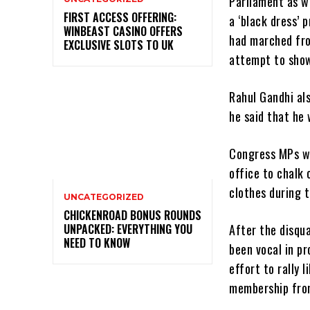
Parliament as we
FIRST ACCESS OFFERING:
a ‘black dress’
WINBEAST CASINO OFFERS
had marched fro
EXCLUSIVE SLOTS TO UK
attempt to show
Rahul Gandhi al
he said that he 
Congress MPs wi
office to chalk
clothes during 
UNCATEGORIZED
CHICKENROAD BONUS ROUNDS
UNPACKED: EVERYTHING YOU
After the disqu
NEED TO KNOW
been vocal in pr
effort to rally 
membership fro