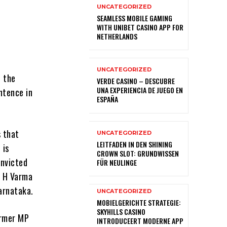
UNCATEGORIZED
SEAMLESS MOBILE GAMING
WITH UNIBET CASINO APP FOR
NETHERLANDS
UNCATEGORIZED
n the
VERDE CASINO – DESCUBRE
UNA EXPERIENCIA DE JUEGO EN
entence in
ESPAÑA
s that
UNCATEGORIZED
LEITFADEN IN DEN SHINING
 is
CROWN SLOT: GRUNDWISSEN
onvicted
FÜR NEULINGE
H H Varma
arnataka.
UNCATEGORIZED
MOBIELGERICHTE STRATEGIE:
SKYHILLS CASINO
ormer MP
INTRODUCEERT MODERNE APP