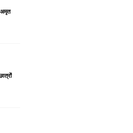
-अमृत
ात्रों