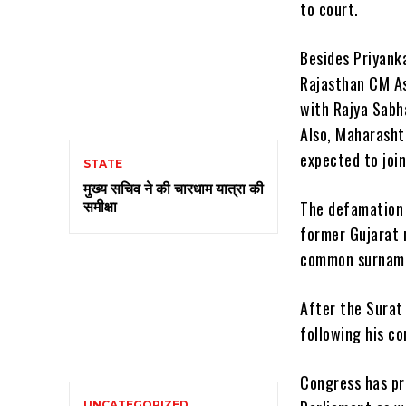
to court.
Besides Priyank
Rajasthan CM As
with Rajya Sabh
Also, Maharasht
expected to join
STATE
मुख्य सचिव ने की चारधाम यात्रा की
समीक्षा
The defamation 
former Gujarat 
common surnam
After the Surat
following his co
Congress has pr
UNCATEGORIZED