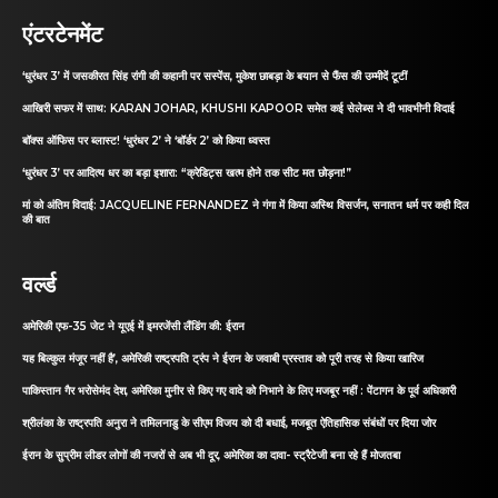
एंटरटेनमेंट
‘धुरंधर 3’ में जसकीरत सिंह रांगी की कहानी पर सस्पेंस, मुकेश छाबड़ा के बयान से फैंस की उम्मीदें टूटीं
आखिरी सफर में साथ: KARAN JOHAR, KHUSHI KAPOOR समेत कई सेलेब्स ने दी भावभीनी विदाई
बॉक्स ऑफिस पर ब्लास्ट! ‘धुरंधर 2’ ने ‘बॉर्डर 2’ को किया ध्वस्त
‘धुरंधर 3’ पर आदित्य धर का बड़ा इशारा: “क्रेडिट्स खत्म होने तक सीट मत छोड़ना!”
मां को अंतिम विदाई: JACQUELINE FERNANDEZ ने गंगा में किया अस्थि विसर्जन, सनातन धर्म पर कही दिल
की बात
वर्ल्ड
अमेरिकी एफ-35 जेट ने यूएई में इमरजेंसी लैंडिंग की: ईरान
यह बिल्कुल मंजूर नहीं है’, अमेरिकी राष्ट्रपति ट्रंप ने ईरान के जवाबी प्रस्ताव को पूरी तरह से किया खारिज
पाकिस्तान गैर भरोसेमंद देश, अमेरिका मुनीर से किए गए वादे को निभाने के लिए मजबूर नहीं : पेंटागन के पूर्व अधिकारी
श्रीलंका के राष्ट्रपति अनुरा ने तमिलनाडु के सीएम विजय को दी बधाई, मजबूत ऐतिहासिक संबंधों पर दिया जोर
ईरान के सुप्रीम लीडर लोगों की नजरों से अब भी दूर, अमेरिका का दावा- स्ट्रैटेजी बना रहे हैं मोजतबा