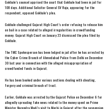
Gokhale’s counsel apprised the court that Gokhale had been in jail for
108 days. Additional Solicitor General SV Raju, appearing for the
respondent, opposed Gokhale’s plea.
Gokhale challenged Gujarat High Court’s order refusing to release him
on bail in a case related to alleged irregularities in crowdfunding
money. Gujarat High Court on January 23 dismissed the plea filed by
Gokhale.
The TMC Spokesperson has been lodged in jail after he has arrested by
the Cyber Crime Branch of Ahmedabad Police from Delhi on December
30 last year in connection with the alleged misappropriation of
crowdfunded funds in Gujarat.
He has been booked under various sections dealing with cheating,
forgery and criminal breach of trust.
Earlier, Gokhale was arrested by the Gujarat Police on December 6 for
allegedly spreading fake news related to the money spent on Prime
Minister Narendra Modi’s visit to Morbi in Gujarat after the suspension