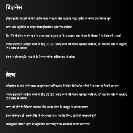
बिज़नेस
हॉर्मुज स्ट्रेट बंद होने के बीच ओपेक प्लस ने बढ़ाया तेल उत्पादन कोटा, कुवैत का कच्चा तेल निर्यात शून्य
भारत और न्यूजीलैंड ने साइन किया ऐतिहासिक फ्री ट्रेड एग्रीमेंट
फिनलैंड में सीएम भगवंत मान ने एनआरआई समुदाय से किया आह्वान, कहा-पंजाब के विकास में भागीदार बनें प्रवासी
पंजाब सरकार ने आश्रित बच्चों के लिए 35.50 करोड़ रुपये की वित्तीय सहायता जारी की; डॉ. बलजीत कौर के अनुसार,
23 लाख से अधिक...
ईरान ने अंतरराष्ट्रीय उड़ानों के लिए एयरस्पेस आंशिक रूप से खोला
हेल्थ
व्हीलचेयर से डांस फ्लोर तक: रामकृष्ण केयर हॉस्पिटल्स में जॉइंट रिप्लेसमेंट मरीजों ने मनाया नई जिंदगी का जश्न
पंजाब सरकार ने आश्रित बच्चों के लिए 35.50 करोड़ रुपये की वित्तीय सहायता जारी की; डॉ. बलजीत कौर के अनुसार,
23 लाख से अधिक...
भारत की ओर से चिकित्सा सहायता खेप रवाना, ईरान के राजदूत ने जताया आभार
हेल्थ मिनिस्टर डॉ. बलबीर सिंह ने गांव हजारा वाला का दौरा किया, लोगों की समस्याएं सुनीं
डब्ल्यूएचओ चीफ ने ईरान के न्यूक्लियर पावर प्लांट्स पर हमलों को बताया खतरनाक