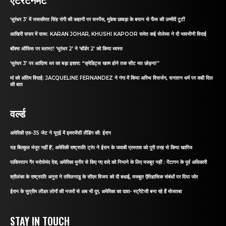
‘धुरंधर 3’ में जसकीरत सिंह रांगी की कहानी पर सस्पेंस, मुकेश छाबड़ा के बयान से फैंस की उम्मीदें टूटीं
आखिरी सफर में साथ: KARAN JOHAR, KHUSHI KAPOOR समेत कई सेलेब्स ने दी भावभीनी विदाई
बॉक्स ऑफिस पर ब्लास्ट! ‘धुरंधर 2’ ने ‘बॉर्डर 2’ को किया ध्वस्त
‘धुरंधर 3’ पर आदित्य धर का बड़ा इशारा: “क्रेडिट्स खत्म होने तक सीट मत छोड़ना!”
मां को अंतिम विदाई: JACQUELINE FERNANDEZ ने गंगा में किया अस्थि विसर्जन, सनातन धर्म पर कही दिल
की बात
वर्ल्ड
अमेरिकी एफ-35 जेट ने यूएई में इमरजेंसी लैंडिंग की: ईरान
यह बिल्कुल मंजूर नहीं है’, अमेरिकी राष्ट्रपति ट्रंप ने ईरान के जवाबी प्रस्ताव को पूरी तरह से किया खारिज
पाकिस्तान गैर भरोसेमंद देश, अमेरिका मुनीर से किए गए वादे को निभाने के लिए मजबूर नहीं : पेंटागन के पूर्व अधिकारी
श्रीलंका के राष्ट्रपति अनुरा ने तमिलनाडु के सीएम विजय को दी बधाई, मजबूत ऐतिहासिक संबंधों पर दिया जोर
ईरान के सुप्रीम लीडर लोगों की नजरों से अब भी दूर, अमेरिका का दावा- स्ट्रैटेजी बना रहे हैं मोजतबा
STAY IN TOUCH