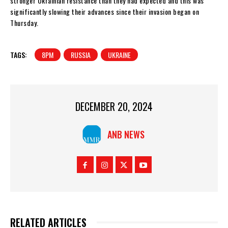
stronger Ukrainian resistance than they had expected and this was
significantly slowing their advances since their invasion began on
Thursday.
TAGS:
8PM
RUSSIA
UKRAINE
DECEMBER 20, 2024
ANB NEWS
RELATED ARTICLES