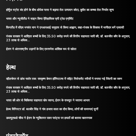
हॉर्मुज स्ट्रेट बंद होने के बीच ओपेक प्लस ने बढ़ाया तेल उत्पादन कोटा, कुवैत का कच्चा तेल निर्यात शून्य
भारत और न्यूजीलैंड ने साइन किया ऐतिहासिक फ्री ट्रेड एग्रीमेंट
फिनलैंड में सीएम भगवंत मान ने एनआरआई समुदाय से किया आह्वान, कहा-पंजाब के विकास में भागीदार बनें प्रवासी
पंजाब सरकार ने आश्रित बच्चों के लिए 35.50 करोड़ रुपये की वित्तीय सहायता जारी की; डॉ. बलजीत कौर के अनुसार,
23 लाख से अधिक...
ईरान ने अंतरराष्ट्रीय उड़ानों के लिए एयरस्पेस आंशिक रूप से खोला
हेल्थ
व्हीलचेयर से डांस फ्लोर तक: रामकृष्ण केयर हॉस्पिटल्स में जॉइंट रिप्लेसमेंट मरीजों ने मनाया नई जिंदगी का जश्न
पंजाब सरकार ने आश्रित बच्चों के लिए 35.50 करोड़ रुपये की वित्तीय सहायता जारी की; डॉ. बलजीत कौर के अनुसार,
23 लाख से अधिक...
भारत की ओर से चिकित्सा सहायता खेप रवाना, ईरान के राजदूत ने जताया आभार
हेल्थ मिनिस्टर डॉ. बलबीर सिंह ने गांव हजारा वाला का दौरा किया, लोगों की समस्याएं सुनीं
डब्ल्यूएचओ चीफ ने ईरान के न्यूक्लियर पावर प्लांट्स पर हमलों को बताया खतरनाक
एंटरटेनमेंट