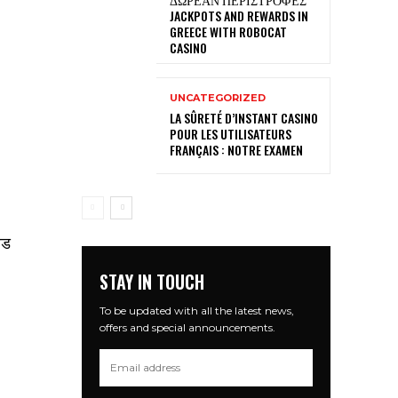
JACKPOTS AND REWARDS IN
GREECE WITH ROBOCAT
CASINO
UNCATEGORIZED
LA SÛRETÉ D’INSTANT CASINO
POUR LES UTILISATEURS
FRANÇAIS : NOTRE EXAMEN
िड
STAY IN TOUCH
To be updated with all the latest news,
offers and special announcements.