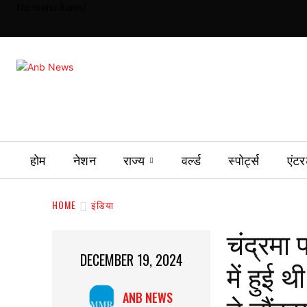
No menu items!
होम
नेशन
राज्य
वर्ल्ड
स्पोर्ट्स
एंटर
HOME
इंडिया
चंद्रमा
DECEMBER 19, 2024
में हुई 
ANB NEWS