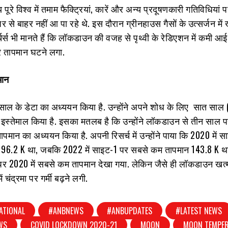
रे विश्व में तमाम फैक्ट्रियां, कारें और अन्य प्रदूषणकारी गतिविधियां
र से बाहर नहीं आ पा रहे थे. इस दौरान ग्रीनहाउस गैसों के उत्सर्जन में
र्स भी मानते हैं कि लॉकडाउन की वजह से पृथ्‍वी के रेडिएशन में कमी आई
पर तापमान घटने लगा.
पमान
 साल के डेटा का अध्ययन किया है. उन्होंने अपने शोध के लिए सात साल
 इस्तेमाल किया है. इसका मतलब है कि उन्होंने लॉकडाउन से तीन साल
पमान का अध्ययन किया है. अपनी रिसर्च में उन्होंने पाया कि 2020 में 
96.2 K था, जबकि 2022 में साइट-1 पर सबसे कम तापमान 143.8 K थ
पर 2020 में सबसे कम तापमान देखा गया. लेकिन जैसे ही लॉकडाउन खत्
चंद्रमा पर गर्मी बढ़ने लगी.
ATIONAL
#ANBNEWS
#ANBUPDATES
#LATEST NEWS
WS
COVID LOCKDOWN 2020-21
MOON
MOON TEMPE