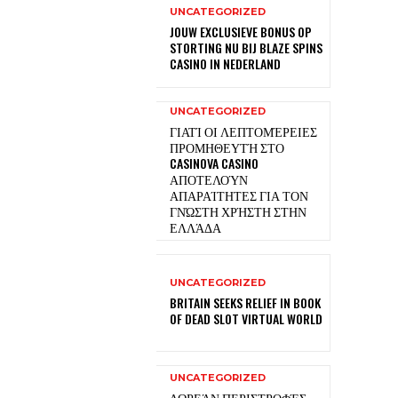
UNCATEGORIZED
JOUW EXCLUSIEVE BONUS OP
STORTING NU BIJ BLAZE SPINS
CASINO IN NEDERLAND
UNCATEGORIZED
ΓΙΑΤΊ ΟΙ ΛΕΠΤΟΜΈΡΕΙΕΣ
ΠΡΟΜΗΘΕΥΤΉ ΣΤΟ
CASINOVA CASINO
ΑΠΟΤΕΛΟΎΝ
ΑΠΑΡΑΊΤΗΤΕΣ ΓΙΑ ΤΟΝ
ΓΝΏΣΤΗ ΧΡΉΣΤΗ ΣΤΗΝ
ΕΛΛΆΔΑ
UNCATEGORIZED
BRITAIN SEEKS RELIEF IN BOOK
OF DEAD SLOT VIRTUAL WORLD
UNCATEGORIZED
ΔΩΡΕΆΝ ΠΕΡΙΣΤΡΟΦΈΣ