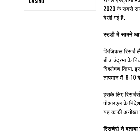
CASINO
2020 के सबसे सख
देखी गई है.
स्टडी में सामने 
फिजिकल रिसर्च लैब
बीच चंद्रमा के न
विश्लेषण किया. इ
तापमान में 8-10 क
इसके लिए रिसर्चर
पीआरएल के निदेशक 
यह काफी अनोखा ह
रिसर्चर्स ने बता