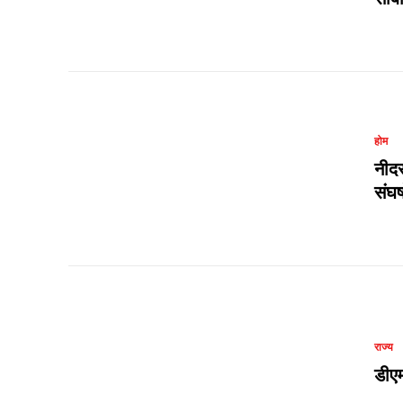
होम
नीदर
संघर
राज्य
डीएम