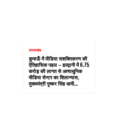
उत्तराखंड
कुमाऊँ में मीडिया सशक्तिकरण की
ऐतिहासिक पहल – हल्द्वानी में 6.75
करोड़ की लागत से अत्याधुनिक
मीडिया सेन्टर का शिलान्यास,
मुख्यमंत्री पुष्कर सिंह धामी...