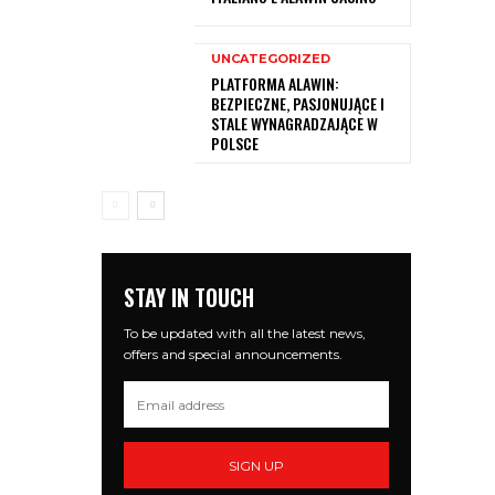
UNCATEGORIZED
PLATFORMA ALAWIN:
BEZPIECZNE, PASJONUJĄCE I
STALE WYNAGRADZAJĄCE W
POLSCE
STAY IN TOUCH
To be updated with all the latest news,
offers and special announcements.
SIGN UP