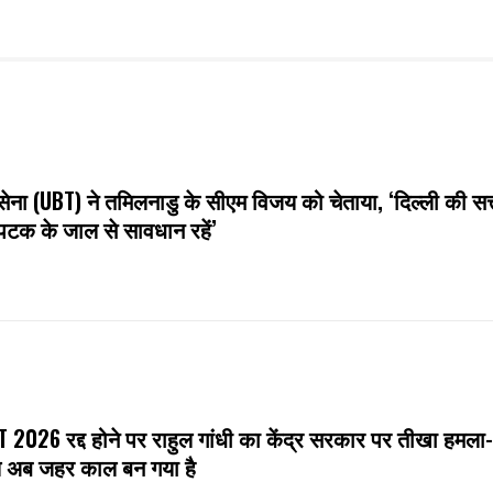
ेना (UBT) ने तमिलनाडु के सीएम विजय को चेताया, ‘दिल्ली की सत्
टक के जाल से सावधान रहें’
 2026 रद्द होने पर राहुल गांधी का केंद्र सरकार पर तीखा हमला
 अब जहर काल बन गया है