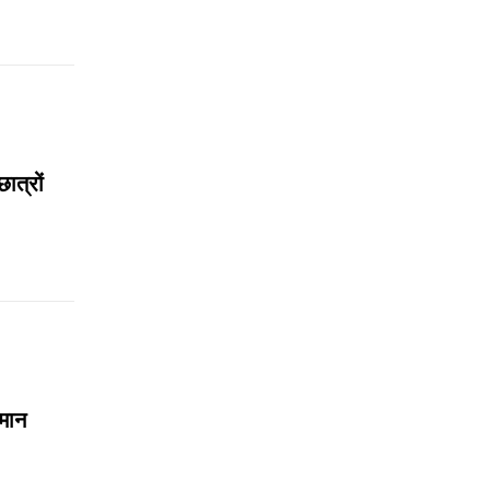
ात्रों
्मान