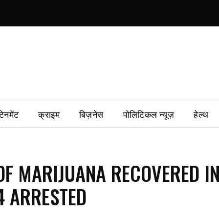
टेनमेंट
क्राइम
बिज़नेस
पोलिटिकल न्यूज़
हेल्थ
OF MARIJUANA RECOVERED I
4 ARRESTED