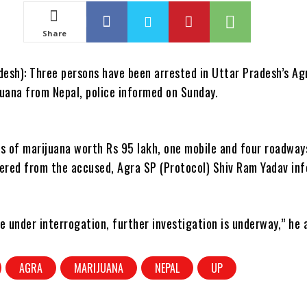
Share
desh): Three persons have been arrested in Uttar Pradesh’s Ag
uana from Nepal, police informed on Sunday.
s of marijuana worth Rs 95 lakh, one mobile and four roadway
ered from the accused, Agra SP (Protocol) Shiv Ram Yadav in
e under interrogation, further investigation is underway,” he 
AGRA
MARIJUANA
NEPAL
UP