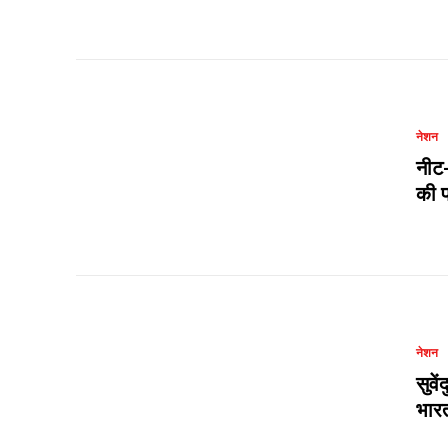
नेशन
नीट-
की 
नेशन
सुवे
भारत