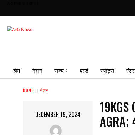
No menu items!
होम
नेशन
राज्य
वर्ल्ड
स्पोर्ट्स
एंटर
HOME
नेशन
19KGS 
DECEMBER 19, 2024
AGRA; 