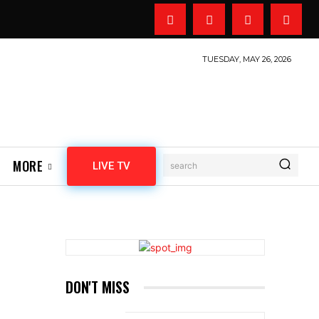
TUESDAY, MAY 26, 2026
MORE
LIVE TV
search
N
DON'T MISS