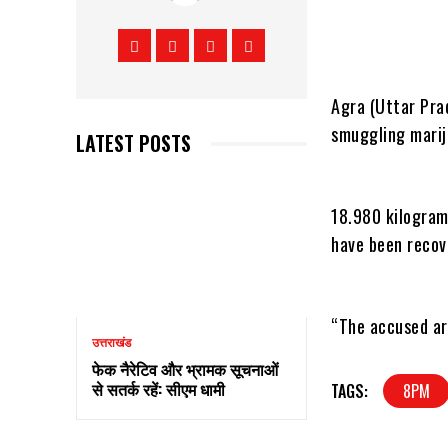
Agra (Uttar Pra
smuggling marij
LATEST POSTS
18.980 kilogram
have been recov
“The accused ar
उत्तराखंड
फेक नैरेटिव और भ्रामक सूचनाओं
से सतर्क रहें: सीएम धामी
TAGS:
8PM