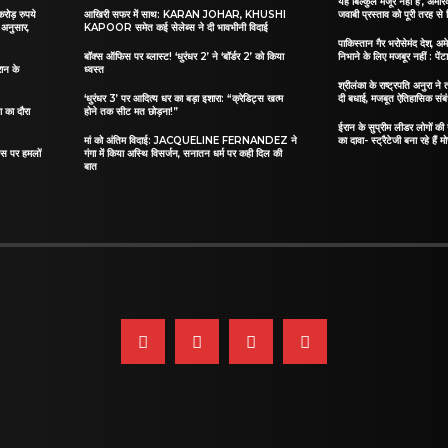
यह बिल्कुल मंजूर नहीं है’, अमेरिक
रोड़ रुपये
आखिरी सफर में साथ: KARAN JOHAR, KHUSHI
जवाबी प्रस्ताव को पूरी तरह से
 अनुसार,
KAPOOR समेत कई सेलेब्स ने दी भावभीनी विदाई
पाकिस्तान गैर भरोसेमंद देश, अमे
बॉक्स ऑफिस पर ब्लास्ट! ‘धुरंधर 2’ ने ‘बॉर्डर 2’ को किया
निभाने के लिए मजबूर नहीं : पेंट
ान के
ध्वस्त
श्रीलंका के राष्ट्रपति अनुरा न
‘धुरंधर 3’ पर आदित्य धर का बड़ा इशारा: “क्रेडिट्स खत्म
दी बधाई, मजबूत ऐतिहासिक संबंध
ा का दौरा
होने तक सीट मत छोड़ना!”
ईरान के सुप्रीम लीडर लोगों की 
मां को अंतिम विदाई: JACQUELINE FERNANDEZ ने
का दावा- स्ट्रैटेजी बना रहे हैं 
ट्स पर हमलों
गंगा में किया अस्थि विसर्जन, सनातन धर्म पर कही दिल की
बात