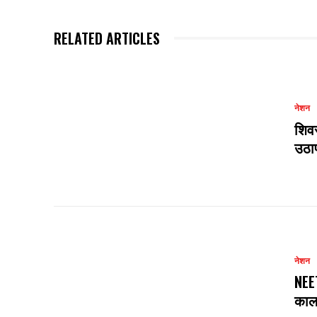
RELATED ARTICLES
नेशन
शिवस
उठाप
नेशन
NEET
काल