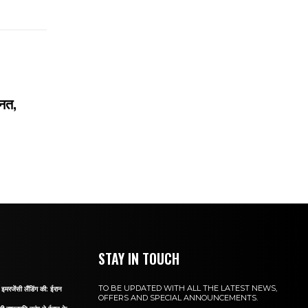
ानत,
STAY IN TOUCH
TO BE UPDATED WITH ALL THE LATEST NEWS,
इमरजेंसी लैंडिंग की: ईरान
OFFERS AND SPECIAL ANNOUNCEMENTS.