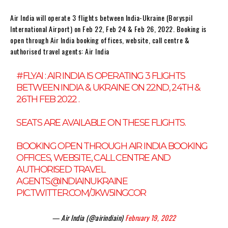
Air India will operate 3 flights between India-Ukraine (Boryspil
International Airport) on Feb 22, Feb 24 & Feb 26, 2022. Booking is
open through Air India booking offices, website, call centre &
authorised travel agents: Air India
#FLYAI
: AIR INDIA IS OPERATING 3 FLIGHTS
BETWEEN INDIA & UKRAINE ON 22ND, 24TH &
26TH FEB 2022 .
SEATS ARE AVAILABLE ON THESE FLIGHTS.
BOOKING OPEN THROUGH AIR INDIA BOOKING
OFFICES, WEBSITE, CALL CENTRE AND
AUTHORISED TRAVEL
AGENTS.
@INDIAINUKRAINE
PIC.TWITTER.COM/JKW5INGCOR
— Air India (@airindiain)
February 19, 2022