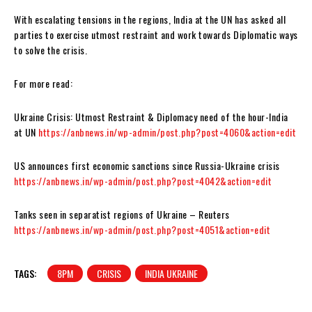
With escalating tensions in the regions, India at the UN has asked all
parties to exercise utmost restraint and work towards Diplomatic ways
to solve the crisis.
For more read:
Ukraine Crisis: Utmost Restraint & Diplomacy need of the hour-India
at UN
https://anbnews.in/wp-admin/post.php?post=4060&action=edit
US announces first economic sanctions since Russia-Ukraine crisis
https://anbnews.in/wp-admin/post.php?post=4042&action=edit
Tanks seen in separatist regions of Ukraine – Reuters
https://anbnews.in/wp-admin/post.php?post=4051&action=edit
TAGS:
8PM
CRISIS
INDIA UKRAINE