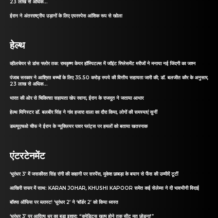
23 लाख से अधिक...
ईरान ने अंतरराष्ट्रीय उड़ानों के लिए एयरस्पेस आंशिक रूप से खोला
हेल्थ
व्हीलचेयर से डांस फ्लोर तक: रामकृष्ण केयर हॉस्पिटल्स में जॉइंट रिप्लेसमेंट मरीजों ने मनाया नई जिंदगी का जश्न
पंजाब सरकार ने आश्रित बच्चों के लिए 35.50 करोड़ रुपये की वित्तीय सहायता जारी की; डॉ. बलजीत कौर के अनुसार,
23 लाख से अधिक...
भारत की ओर से चिकित्सा सहायता खेप रवाना, ईरान के राजदूत ने जताया आभार
हेल्थ मिनिस्टर डॉ. बलबीर सिंह ने गांव हजारा वाला का दौरा किया, लोगों की समस्याएं सुनीं
डब्ल्यूएचओ चीफ ने ईरान के न्यूक्लियर पावर प्लांट्स पर हमलों को बताया खतरनाक
एंटरटेनमेंट
‘धुरंधर 3’ में जसकीरत सिंह रांगी की कहानी पर सस्पेंस, मुकेश छाबड़ा के बयान से फैंस की उम्मीदें टूटीं
आखिरी सफर में साथ: KARAN JOHAR, KHUSHI KAPOOR समेत कई सेलेब्स ने दी भावभीनी विदाई
बॉक्स ऑफिस पर ब्लास्ट! ‘धुरंधर 2’ ने ‘बॉर्डर 2’ को किया ध्वस्त
‘धुरंधर 3’ पर आदित्य धर का बड़ा इशारा: “क्रेडिट्स खत्म होने तक सीट मत छोड़ना!”