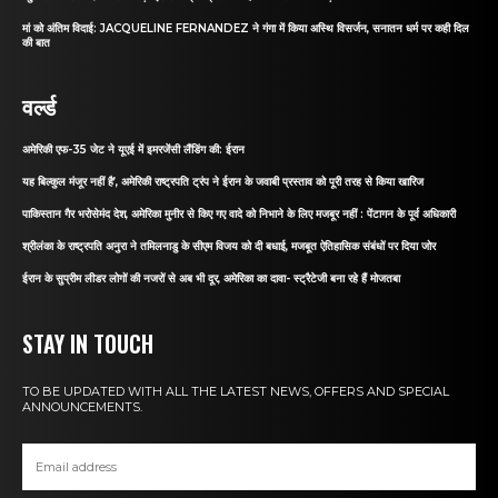
मां को अंतिम विदाई: JACQUELINE FERNANDEZ ने गंगा में किया अस्थि विसर्जन, सनातन धर्म पर कही दिल
की बात
वर्ल्ड
अमेरिकी एफ-35 जेट ने यूएई में इमरजेंसी लैंडिंग की: ईरान
यह बिल्कुल मंजूर नहीं है’, अमेरिकी राष्ट्रपति ट्रंप ने ईरान के जवाबी प्रस्ताव को पूरी तरह से किया खारिज
पाकिस्तान गैर भरोसेमंद देश, अमेरिका मुनीर से किए गए वादे को निभाने के लिए मजबूर नहीं : पेंटागन के पूर्व अधिकारी
श्रीलंका के राष्ट्रपति अनुरा ने तमिलनाडु के सीएम विजय को दी बधाई, मजबूत ऐतिहासिक संबंधों पर दिया जोर
ईरान के सुप्रीम लीडर लोगों की नजरों से अब भी दूर, अमेरिका का दावा- स्ट्रैटेजी बना रहे हैं मोजतबा
STAY IN TOUCH
TO BE UPDATED WITH ALL THE LATEST NEWS, OFFERS AND SPECIAL
ANNOUNCEMENTS.