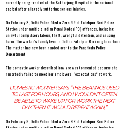
currently being treated at the Safdarjung Hospital in the national
capital after allegedly suffering serious injuries.
On February 8, Delhi Police filed a Zero FIR at Fatehpur Beri Police
Station under multiple Indian Penal Code (IPC) offences, including
unlawful compulsory labour, theft, wrongful detention, and causing
harm. The worker’s family lives in Delhi’s Fatehpur Beri neighbourhood.
The matter has now been handed over to the Panchkula Police
Department.
The domestic worker described how she was tormented because she
reportedly failed to meet her employers’ “expectations” at work.
DOMESTIC WORKER SAYS, “THE BEATINGS USED
TO LAST FOR HOURS, AND I WOULDN’T OFTEN
BE ABLE TO WAKE UP FOR WORK THE NEXT
DAY. THEN IT WOULD REPEAT AGAIN,”
On February 8, Delhi Police filed a Zero FIR at Fatehpur Beri Police
Station under multiple Indian Penal Code (IPC) offences, including