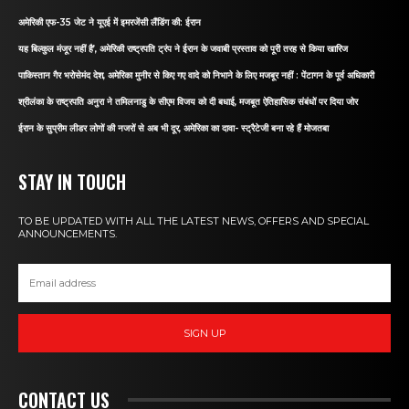
अमेरिकी एफ-35 जेट ने यूएई में इमरजेंसी लैंडिंग की: ईरान
यह बिल्कुल मंजूर नहीं है’, अमेरिकी राष्ट्रपति ट्रंप ने ईरान के जवाबी प्रस्ताव को पूरी तरह से किया खारिज
पाकिस्तान गैर भरोसेमंद देश, अमेरिका मुनीर से किए गए वादे को निभाने के लिए मजबूर नहीं : पेंटागन के पूर्व अधिकारी
श्रीलंका के राष्ट्रपति अनुरा ने तमिलनाडु के सीएम विजय को दी बधाई, मजबूत ऐतिहासिक संबंधों पर दिया जोर
ईरान के सुप्रीम लीडर लोगों की नजरों से अब भी दूर, अमेरिका का दावा- स्ट्रैटेजी बना रहे हैं मोजतबा
STAY IN TOUCH
TO BE UPDATED WITH ALL THE LATEST NEWS, OFFERS AND SPECIAL
ANNOUNCEMENTS.
SIGN UP
CONTACT US