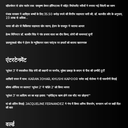
व्हीलचेयर से डांस फ्लोर तक: रामकृष्ण केयर हॉस्पिटल्स में जॉइंट रिप्लेसमेंट मरीजों ने मनाया नई जिंदगी का जश्न
पंजाब सरकार ने आश्रित बच्चों के लिए 35.50 करोड़ रुपये की वित्तीय सहायता जारी की; डॉ. बलजीत कौर के अनुसार,
23 लाख से अधिक...
भारत की ओर से चिकित्सा सहायता खेप रवाना, ईरान के राजदूत ने जताया आभार
हेल्थ मिनिस्टर डॉ. बलबीर सिंह ने गांव हजारा वाला का दौरा किया, लोगों की समस्याएं सुनीं
डब्ल्यूएचओ चीफ ने ईरान के न्यूक्लियर पावर प्लांट्स पर हमलों को बताया खतरनाक
एंटरटेनमेंट
‘धुरंधर 3’ में जसकीरत सिंह रांगी की कहानी पर सस्पेंस, मुकेश छाबड़ा के बयान से फैंस की उम्मीदें टूटीं
आखिरी सफर में साथ: KARAN JOHAR, KHUSHI KAPOOR समेत कई सेलेब्स ने दी भावभीनी विदाई
बॉक्स ऑफिस पर ब्लास्ट! ‘धुरंधर 2’ ने ‘बॉर्डर 2’ को किया ध्वस्त
‘धुरंधर 3’ पर आदित्य धर का बड़ा इशारा: “क्रेडिट्स खत्म होने तक सीट मत छोड़ना!”
मां को अंतिम विदाई: JACQUELINE FERNANDEZ ने गंगा में किया अस्थि विसर्जन, सनातन धर्म पर कही दिल
की बात
वर्ल्ड