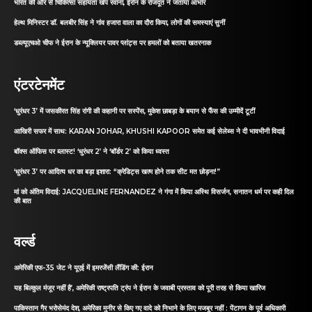
भारत की ओर से चिकित्सा सहायता खेप रवाना, ईरान के राजदूत ने जताया आभार
हेल्थ मिनिस्टर डॉ. बलबीर सिंह ने गांव हजारा वाला का दौरा किया, लोगों की समस्याएं सुनीं
डब्ल्यूएचओ चीफ ने ईरान के न्यूक्लियर पावर प्लांट्स पर हमलों को बताया खतरनाक
एंटरटेनमेंट
‘धुरंधर 3’ में जसकीरत सिंह रांगी की कहानी पर सस्पेंस, मुकेश छाबड़ा के बयान से फैंस की उम्मीदें टूटीं
आखिरी सफर में साथ: KARAN JOHAR, KHUSHI KAPOOR समेत कई सेलेब्स ने दी भावभीनी विदाई
बॉक्स ऑफिस पर ब्लास्ट! ‘धुरंधर 2’ ने ‘बॉर्डर 2’ को किया ध्वस्त
‘धुरंधर 3’ पर आदित्य धर का बड़ा इशारा: “क्रेडिट्स खत्म होने तक सीट मत छोड़ना!”
मां को अंतिम विदाई: JACQUELINE FERNANDEZ ने गंगा में किया अस्थि विसर्जन, सनातन धर्म पर कही दिल
की बात
वर्ल्ड
अमेरिकी एफ-35 जेट ने यूएई में इमरजेंसी लैंडिंग की: ईरान
यह बिल्कुल मंजूर नहीं है’, अमेरिकी राष्ट्रपति ट्रंप ने ईरान के जवाबी प्रस्ताव को पूरी तरह से किया खारिज
पाकिस्तान गैर भरोसेमंद देश, अमेरिका मुनीर से किए गए वादे को निभाने के लिए मजबूर नहीं : पेंटागन के पूर्व अधिकारी