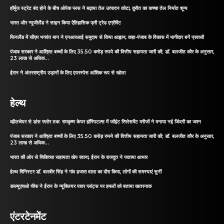
हॉर्मुज स्ट्रेट बंद होने के बीच ओपेक प्लस ने बढ़ाया तेल उत्पादन कोटा, कुवैत का कच्चा तेल निर्यात शून्य
भारत और न्यूजीलैंड ने साइन किया ऐतिहासिक फ्री ट्रेड एग्रीमेंट
फिनलैंड में सीएम भगवंत मान ने एनआरआई समुदाय से किया आह्वान, कहा-पंजाब के विकास में भागीदार बनें प्रवासी
पंजाब सरकार ने आश्रित बच्चों के लिए 35.50 करोड़ रुपये की वित्तीय सहायता जारी की; डॉ. बलजीत कौर के अनुसार,
23 लाख से अधिक...
ईरान ने अंतरराष्ट्रीय उड़ानों के लिए एयरस्पेस आंशिक रूप से खोला
हेल्थ
व्हीलचेयर से डांस फ्लोर तक: रामकृष्ण केयर हॉस्पिटल्स में जॉइंट रिप्लेसमेंट मरीजों ने मनाया नई जिंदगी का जश्न
पंजाब सरकार ने आश्रित बच्चों के लिए 35.50 करोड़ रुपये की वित्तीय सहायता जारी की; डॉ. बलजीत कौर के अनुसार,
23 लाख से अधिक...
भारत की ओर से चिकित्सा सहायता खेप रवाना, ईरान के राजदूत ने जताया आभार
हेल्थ मिनिस्टर डॉ. बलबीर सिंह ने गांव हजारा वाला का दौरा किया, लोगों की समस्याएं सुनीं
डब्ल्यूएचओ चीफ ने ईरान के न्यूक्लियर पावर प्लांट्स पर हमलों को बताया खतरनाक
एंटरटेनमेंट