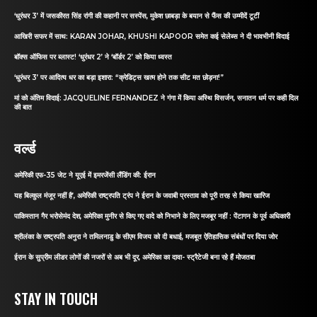
‘धुरंधर 3’ में जसकीरत सिंह रांगी की कहानी पर सस्पेंस, मुकेश छाबड़ा के बयान से फैंस की उम्मीदें टूटीं
आखिरी सफर में साथ: KARAN JOHAR, KHUSHI KAPOOR समेत कई सेलेब्स ने दी भावभीनी विदाई
बॉक्स ऑफिस पर ब्लास्ट! ‘धुरंधर 2’ ने ‘बॉर्डर 2’ को किया ध्वस्त
‘धुरंधर 3’ पर आदित्य धर का बड़ा इशारा: “क्रेडिट्स खत्म होने तक सीट मत छोड़ना!”
मां को अंतिम विदाई: JACQUELINE FERNANDEZ ने गंगा में किया अस्थि विसर्जन, सनातन धर्म पर कही दिल
की बात
वर्ल्ड
अमेरिकी एफ-35 जेट ने यूएई में इमरजेंसी लैंडिंग की: ईरान
यह बिल्कुल मंजूर नहीं है’, अमेरिकी राष्ट्रपति ट्रंप ने ईरान के जवाबी प्रस्ताव को पूरी तरह से किया खारिज
पाकिस्तान गैर भरोसेमंद देश, अमेरिका मुनीर से किए गए वादे को निभाने के लिए मजबूर नहीं : पेंटागन के पूर्व अधिकारी
श्रीलंका के राष्ट्रपति अनुरा ने तमिलनाडु के सीएम विजय को दी बधाई, मजबूत ऐतिहासिक संबंधों पर दिया जोर
ईरान के सुप्रीम लीडर लोगों की नजरों से अब भी दूर, अमेरिका का दावा- स्ट्रैटेजी बना रहे हैं मोजतबा
STAY IN TOUCH