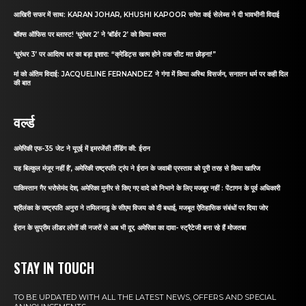
आखिरी सफर में साथ: KARAN JOHAR, KHUSHI KAPOOR समेत कई सेलेब्स ने दी भावभीनी विदाई
बॉक्स ऑफिस पर ब्लास्ट! ‘धुरंधर 2’ ने ‘बॉर्डर 2’ को किया ध्वस्त
‘धुरंधर 3’ पर आदित्य धर का बड़ा इशारा: “क्रेडिट्स खत्म होने तक सीट मत छोड़ना!”
मां को अंतिम विदाई: JACQUELINE FERNANDEZ ने गंगा में किया अस्थि विसर्जन, सनातन धर्म पर कही दिल
की बात
वर्ल्ड
अमेरिकी एफ-35 जेट ने यूएई में इमरजेंसी लैंडिंग की: ईरान
यह बिल्कुल मंजूर नहीं है’, अमेरिकी राष्ट्रपति ट्रंप ने ईरान के जवाबी प्रस्ताव को पूरी तरह से किया खारिज
पाकिस्तान गैर भरोसेमंद देश, अमेरिका मुनीर से किए गए वादे को निभाने के लिए मजबूर नहीं : पेंटागन के पूर्व अधिकारी
श्रीलंका के राष्ट्रपति अनुरा ने तमिलनाडु के सीएम विजय को दी बधाई, मजबूत ऐतिहासिक संबंधों पर दिया जोर
ईरान के सुप्रीम लीडर लोगों की नजरों से अब भी दूर, अमेरिका का दावा- स्ट्रैटेजी बना रहे हैं मोजतबा
STAY IN TOUCH
TO BE UPDATED WITH ALL THE LATEST NEWS, OFFERS AND SPECIAL