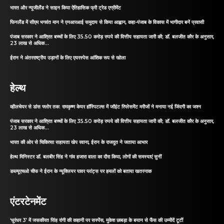
भारत और न्यूजीलैंड ने साइन किया ऐतिहासिक फ्री ट्रेड एग्रीमेंट
फिनलैंड में सीएम भगवंत मान ने एनआरआई समुदाय से किया आह्वान, कहा-पंजाब के विकास में भागीदार बनें प्रवासी
पंजाब सरकार ने आश्रित बच्चों के लिए 35.50 करोड़ रुपये की वित्तीय सहायता जारी की; डॉ. बलजीत कौर के अनुसार,
23 लाख से अधिक...
ईरान ने अंतरराष्ट्रीय उड़ानों के लिए एयरस्पेस आंशिक रूप से खोला
हेल्थ
व्हीलचेयर से डांस फ्लोर तक: रामकृष्ण केयर हॉस्पिटल्स में जॉइंट रिप्लेसमेंट मरीजों ने मनाया नई जिंदगी का जश्न
पंजाब सरकार ने आश्रित बच्चों के लिए 35.50 करोड़ रुपये की वित्तीय सहायता जारी की; डॉ. बलजीत कौर के अनुसार,
23 लाख से अधिक...
भारत की ओर से चिकित्सा सहायता खेप रवाना, ईरान के राजदूत ने जताया आभार
हेल्थ मिनिस्टर डॉ. बलबीर सिंह ने गांव हजारा वाला का दौरा किया, लोगों की समस्याएं सुनीं
डब्ल्यूएचओ चीफ ने ईरान के न्यूक्लियर पावर प्लांट्स पर हमलों को बताया खतरनाक
एंटरटेनमेंट
‘धुरंधर 3’ में जसकीरत सिंह रांगी की कहानी पर सस्पेंस, मुकेश छाबड़ा के बयान से फैंस की उम्मीदें टूटीं