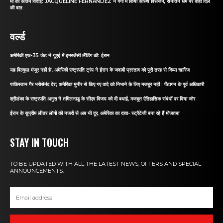
मां को अंतिम विदाई: JACQUELINE FERNANDEZ ने गंगा में किया अस्थि विसर्जन, सनातन धर्म पर कही दिल
की बात
वर्ल्ड
अमेरिकी एफ-35 जेट ने यूएई में इमरजेंसी लैंडिंग की: ईरान
यह बिल्कुल मंजूर नहीं है’, अमेरिकी राष्ट्रपति ट्रंप ने ईरान के जवाबी प्रस्ताव को पूरी तरह से किया खारिज
पाकिस्तान गैर भरोसेमंद देश, अमेरिका मुनीर से किए गए वादे को निभाने के लिए मजबूर नहीं : पेंटागन के पूर्व अधिकारी
श्रीलंका के राष्ट्रपति अनुरा ने तमिलनाडु के सीएम विजय को दी बधाई, मजबूत ऐतिहासिक संबंधों पर दिया जोर
ईरान के सुप्रीम लीडर लोगों की नजरों से अब भी दूर, अमेरिका का दावा- स्ट्रैटेजी बना रहे हैं मोजतबा
STAY IN TOUCH
TO BE UPDATED WITH ALL THE LATEST NEWS, OFFERS AND SPECIAL
ANNOUNCEMENTS.