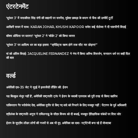
एंटरटेनमेंट
‘धुरंधर 3’ में जसकीरत सिंह रांगी की कहानी पर सस्पेंस, मुकेश छाबड़ा के बयान से फैंस की उम्मीदें टूटीं
आखिरी सफर में साथ: KARAN JOHAR, KHUSHI KAPOOR समेत कई सेलेब्स ने दी भावभीनी विदाई
बॉक्स ऑफिस पर ब्लास्ट! ‘धुरंधर 2’ ने ‘बॉर्डर 2’ को किया ध्वस्त
‘धुरंधर 3’ पर आदित्य धर का बड़ा इशारा: “क्रेडिट्स खत्म होने तक सीट मत छोड़ना!”
मां को अंतिम विदाई: JACQUELINE FERNANDEZ ने गंगा में किया अस्थि विसर्जन, सनातन धर्म पर कही दिल
की बात
वर्ल्ड
अमेरिकी एफ-35 जेट ने यूएई में इमरजेंसी लैंडिंग की: ईरान
यह बिल्कुल मंजूर नहीं है’, अमेरिकी राष्ट्रपति ट्रंप ने ईरान के जवाबी प्रस्ताव को पूरी तरह से किया खारिज
पाकिस्तान गैर भरोसेमंद देश, अमेरिका मुनीर से किए गए वादे को निभाने के लिए मजबूर नहीं : पेंटागन के पूर्व अधिकारी
श्रीलंका के राष्ट्रपति अनुरा ने तमिलनाडु के सीएम विजय को दी बधाई, मजबूत ऐतिहासिक संबंधों पर दिया जोर
ईरान के सुप्रीम लीडर लोगों की नजरों से अब भी दूर, अमेरिका का दावा- स्ट्रैटेजी बना रहे हैं मोजतबा