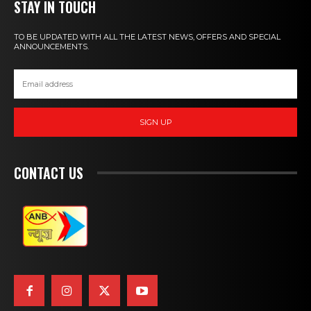
STAY IN TOUCH
TO BE UPDATED WITH ALL THE LATEST NEWS, OFFERS AND SPECIAL
ANNOUNCEMENTS.
SIGN UP
CONTACT US