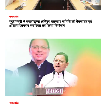
उत्तराखंड
मुख्यमंत्री ने उत्तराखण्ड क्षत्रिय कल्याण समिति की वेबसाइट एवं
क्षत्रिय जागरण स्मारिका का किया विमोचन
उत्तराखंड