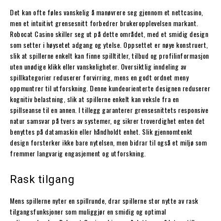
Det kan ofte føles vanskelig å manøvrere seg gjennom et nettcasino,
men et intuitivt grensesnitt forbedrer brukeropplevelsen markant.
Robocat Casino skiller seg ut på dette området, med et smidig design
som setter i høysetet adgang og ytelse. Oppsettet er nøye konstruert,
slik at spillerne enkelt kan finne spilltitler, tilbud og profilinformasjon
uten unødige klikk eller vanskeligheter. Oversiktlig inndeling av
spillkategorier reduserer forvirring, mens en godt ordnet meny
oppmuntrer til utforskning. Denne kundeorienterte designen reduserer
kognitiv belastning, slik at spillerne enkelt kan veksle fra en
spillseanse til en annen. I tillegg garanterer grensesnittets responsive
natur samsvar på tvers av systemer, og sikrer troverdighet enten det
benyttes på datamaskin eller håndholdt enhet. Slik gjennomtenkt
design forsterker ikke bare nytelsen, men bidrar til også et miljø som
fremmer langvarig engasjement og utforskning.
Rask tilgang
Mens spillerne nyter en spillrunde, drar spillerne stor nytte av rask
tilgangsfunksjoner som muliggjør en smidig og optimal