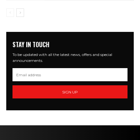
STAY IN TOUCH
To be updated with all the latest news, offers and special
announcements.
SIGN UP