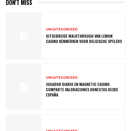
DON'T MISS
UNCATEGORIZED
UITGEBREIDE WALKTHROUGH VAN LEMON
CASINO KENMERKEN VOOR BELGISCHE SPELERS
UNCATEGORIZED
JUGADOR DIARIO EN MAGNETIC CASINO
COMPARTE VALORACIONES HONESTAS DESDE
ESPAÑA