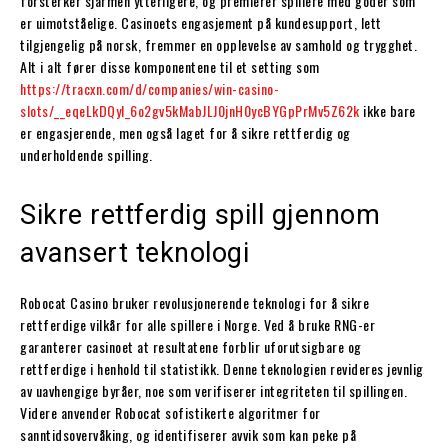
forsterker sjarmen ytterligere, og premierer spillere med goder som
er uimotståelige. Casinoets engasjement på kundesupport, lett
tilgjengelig på norsk, fremmer en opplevelse av samhold og trygghet.
Alt i alt fører disse komponentene til et setting som
https://tracxn.com/d/companies/win-casino-
slots/__eqeLkDQyl_6o2gv5kMabJLJ0jnH0ycBYGpPrMv5Z62k
ikke bare
er engasjerende, men også laget for å sikre rettferdig og
underholdende spilling.
Sikre rettferdig spill gjennom
avansert teknologi
Robocat Casino bruker revolusjonerende teknologi for å sikre
rettferdige vilkår for alle spillere i Norge. Ved å bruke RNG-er
garanterer casinoet at resultatene forblir uforutsigbare og
rettferdige i henhold til statistikk. Denne teknologien revideres jevnlig
av uavhengige byråer, noe som verifiserer integriteten til spillingen.
Videre anvender Robocat sofistikerte algoritmer for
sanntidsovervåking, og identifiserer avvik som kan peke på