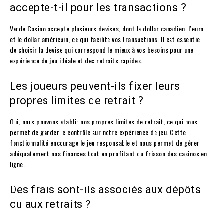
accepte-t-il pour les transactions ?
Verde Casino accepte plusieurs devises, dont le dollar canadien, l’euro
et le dollar américain, ce qui facilite vos transactions. Il est essentiel
de choisir la devise qui correspond le mieux à vos besoins pour une
expérience de jeu idéale et des retraits rapides.
Les joueurs peuvent-ils fixer leurs
propres limites de retrait ?
Oui, nous pouvons établir nos propres limites de retrait, ce qui nous
permet de garder le contrôle sur notre expérience de jeu. Cette
fonctionnalité encourage le jeu responsable et nous permet de gérer
adéquatement nos finances tout en profitant du frisson des casinos en
ligne.
Des frais sont-ils associés aux dépôts
ou aux retraits ?