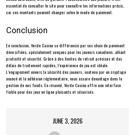
essentiel de consulter le site pour connaître les informations précis,
car ces montants peuvent changer selon le mode de paiement.
Conclusion
En conclusion, Verde Casino se différencie par ses choix de paiement
diversifiées, spécialement conçues pour les joueurs canadiens, alliant
praticité et sécurité. Grâce à des limites de retrait précises et des
délais de traitement rapides, l’expérience de jeu est idéale.
L’engagement envers la sécurité des joueurs, soutenu par un cryptage
avancé et la adhésion réglementaire, nous assure davantage dans la
gestion de nos fonds. En résumé, Verde Casino offre une interface
fiable pour des jeux en ligne plaisants et sécurisés.
JUNE 3, 2026