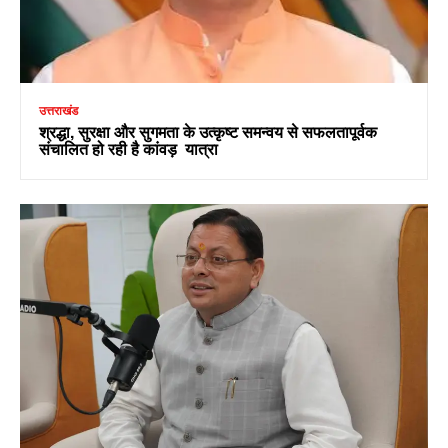
उत्तराखंड
श्रद्धा, सुरक्षा और सुगमता के उत्कृष्ट समन्वय से सफलतापूर्वक
संचालित हो रही है कांवड़ यात्रा