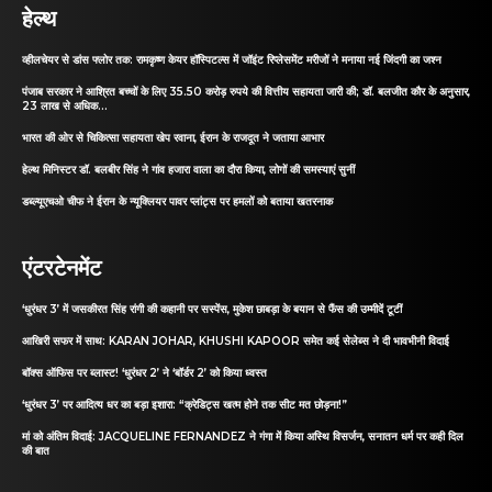
हेल्थ
व्हीलचेयर से डांस फ्लोर तक: रामकृष्ण केयर हॉस्पिटल्स में जॉइंट रिप्लेसमेंट मरीजों ने मनाया नई जिंदगी का जश्न
पंजाब सरकार ने आश्रित बच्चों के लिए 35.50 करोड़ रुपये की वित्तीय सहायता जारी की; डॉ. बलजीत कौर के अनुसार,
23 लाख से अधिक...
भारत की ओर से चिकित्सा सहायता खेप रवाना, ईरान के राजदूत ने जताया आभार
हेल्थ मिनिस्टर डॉ. बलबीर सिंह ने गांव हजारा वाला का दौरा किया, लोगों की समस्याएं सुनीं
डब्ल्यूएचओ चीफ ने ईरान के न्यूक्लियर पावर प्लांट्स पर हमलों को बताया खतरनाक
एंटरटेनमेंट
‘धुरंधर 3’ में जसकीरत सिंह रांगी की कहानी पर सस्पेंस, मुकेश छाबड़ा के बयान से फैंस की उम्मीदें टूटीं
आखिरी सफर में साथ: KARAN JOHAR, KHUSHI KAPOOR समेत कई सेलेब्स ने दी भावभीनी विदाई
बॉक्स ऑफिस पर ब्लास्ट! ‘धुरंधर 2’ ने ‘बॉर्डर 2’ को किया ध्वस्त
‘धुरंधर 3’ पर आदित्य धर का बड़ा इशारा: “क्रेडिट्स खत्म होने तक सीट मत छोड़ना!”
मां को अंतिम विदाई: JACQUELINE FERNANDEZ ने गंगा में किया अस्थि विसर्जन, सनातन धर्म पर कही दिल
की बात