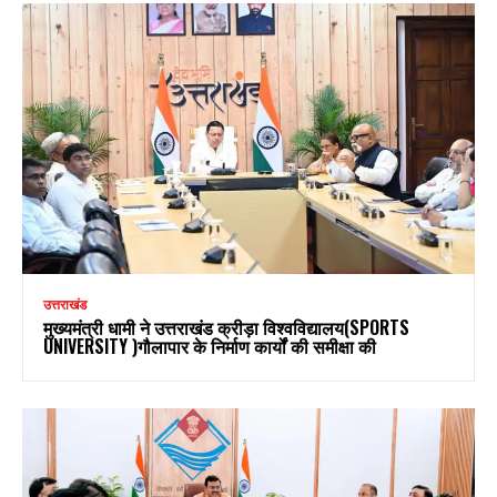
उत्तराखंड
मुख्यमंत्री धामी ने उत्तराखंड क्रीड़ा विश्वविद्यालय(SPORTS
UNIVERSITY )गौलापार के निर्माण कार्यों की समीक्षा की