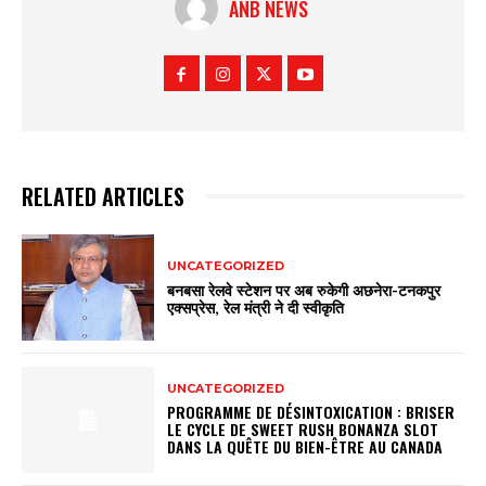
ANB NEWS
RELATED ARTICLES
UNCATEGORIZED
बनबसा रेलवे स्टेशन पर अब रुकेगी अछनेरा-टनकपुर
एक्सप्रेस, रेल मंत्री ने दी स्वीकृति
UNCATEGORIZED
PROGRAMME DE DÉSINTOXICATION : BRISER
LE CYCLE DE SWEET RUSH BONANZA SLOT
DANS LA QUÊTE DU BIEN-ÊTRE AU CANADA