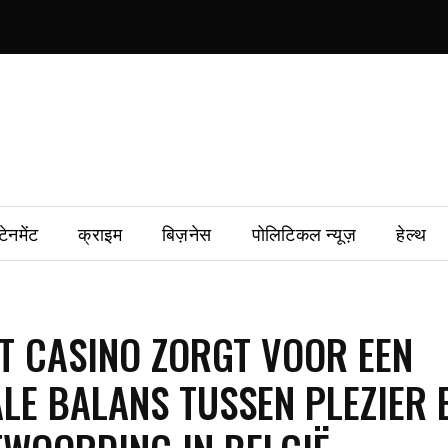
टेनमेंट
क्राइम
बिज़नेस
पोलिटिकल न्यूज़
हेल्थ
T CASINO ZORGT VOOR EEN
LE BALANS TUSSEN PLEZIER 