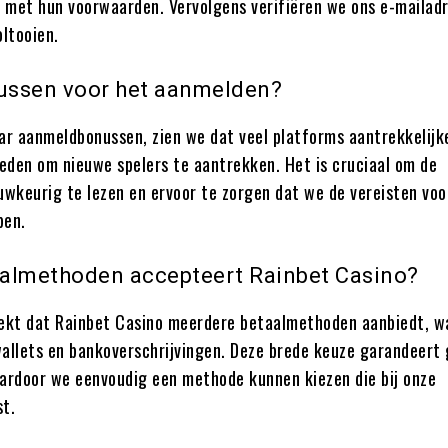
 met hun voorwaarden. Vervolgens verifiëren we ons e-mailad
oltooien.
nussen voor het aanmelden?
aar aanmeldbonussen, zien we dat veel platforms aantrekkelijk
eden om nieuwe spelers te aantrekken. Het is cruciaal om de
wkeurig te lezen en ervoor te zorgen dat we de vereisten voo
pen.
almethoden accepteert Rainbet Casino?
ekt dat Rainbet Casino meerdere betaalmethoden aanbiedt, w
wallets en bankoverschrijvingen. Deze brede keuze garandeert
aardoor we eenvoudig een methode kunnen kiezen die bij onze
st.