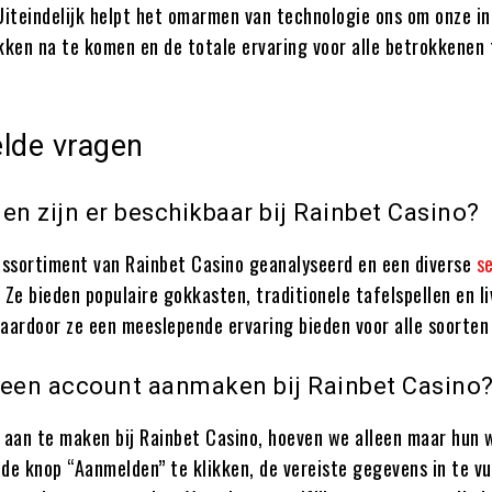
 Uiteindelijk helpt het omarmen van technologie ons om onze in
ken na te komen en de totale ervaring voor alle betrokkenen 
elde vragen
en zijn er beschikbaar bij Rainbet Casino?
ssortiment van Rainbet Casino geanalyseerd en een diverse
s
 Ze bieden populaire gokkasten, traditionele tafelspellen en li
waardoor ze een meeslepende ervaring bieden voor alle soorten 
 een account aanmaken bij Rainbet Casino
aan te maken bij Rainbet Casino, hoeven we alleen maar hun 
de knop “Aanmelden” te klikken, de vereiste gegevens in te vu