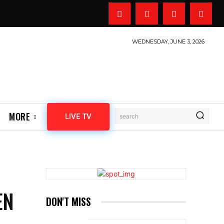
WEDNESDAY, JUNE 3, 2026
MORE
LIVE TV
search
EN
DON'T MISS