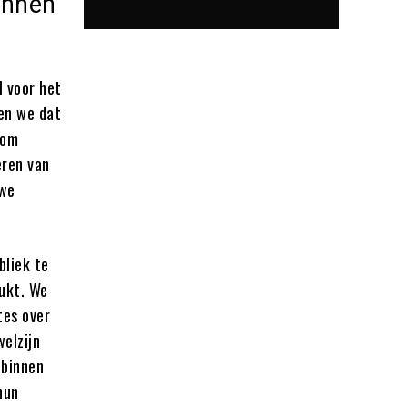
innen
 voor het
en we dat
 om
eren van
 we
bliek te
ukt. We
tes over
elzijn
 binnen
hun