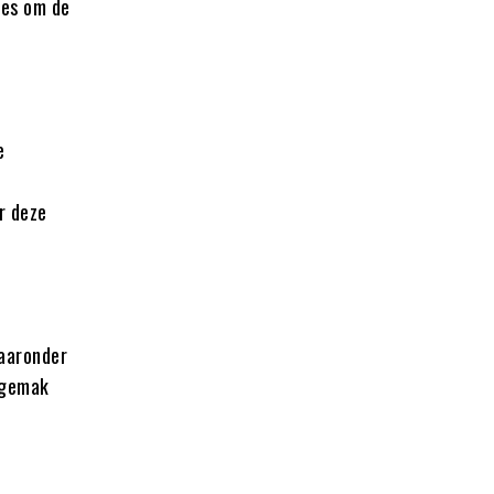
res om de
e
r deze
aaronder
 gemak