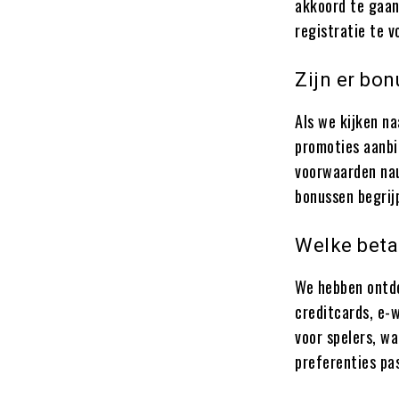
akkoord te gaan
registratie te v
Zijn er bo
Als we kijken n
promoties aanbi
voorwaarden nau
bonussen begrij
Welke beta
We hebben ontd
creditcards, e-
voor spelers, w
preferenties pa