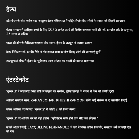
हेल्थ
व्हीलचेयर से डांस फ्लोर तक: रामकृष्ण केयर हॉस्पिटल्स में जॉइंट रिप्लेसमेंट मरीजों ने मनाया नई जिंदगी का जश्न
पंजाब सरकार ने आश्रित बच्चों के लिए 35.50 करोड़ रुपये की वित्तीय सहायता जारी की; डॉ. बलजीत कौर के अनुसार,
23 लाख से अधिक...
भारत की ओर से चिकित्सा सहायता खेप रवाना, ईरान के राजदूत ने जताया आभार
हेल्थ मिनिस्टर डॉ. बलबीर सिंह ने गांव हजारा वाला का दौरा किया, लोगों की समस्याएं सुनीं
डब्ल्यूएचओ चीफ ने ईरान के न्यूक्लियर पावर प्लांट्स पर हमलों को बताया खतरनाक
एंटरटेनमेंट
‘धुरंधर 3’ में जसकीरत सिंह रांगी की कहानी पर सस्पेंस, मुकेश छाबड़ा के बयान से फैंस की उम्मीदें टूटीं
आखिरी सफर में साथ: KARAN JOHAR, KHUSHI KAPOOR समेत कई सेलेब्स ने दी भावभीनी विदाई
बॉक्स ऑफिस पर ब्लास्ट! ‘धुरंधर 2’ ने ‘बॉर्डर 2’ को किया ध्वस्त
‘धुरंधर 3’ पर आदित्य धर का बड़ा इशारा: “क्रेडिट्स खत्म होने तक सीट मत छोड़ना!”
मां को अंतिम विदाई: JACQUELINE FERNANDEZ ने गंगा में किया अस्थि विसर्जन, सनातन धर्म पर कही दिल
की बात