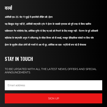
वर्ल्ड
अमेरिकी एफ-35 जेट ने यूएई में इमरजेंसी लैंडिंग की: ईरान
यह बिल्कुल मंजूर नहीं है’, अमेरिकी राष्ट्रपति ट्रंप ने ईरान के जवाबी प्रस्ताव को पूरी तरह से किया खारिज
पाकिस्तान गैर भरोसेमंद देश, अमेरिका मुनीर से किए गए वादे को निभाने के लिए मजबूर नहीं : पेंटागन के पूर्व अधिकारी
श्रीलंका के राष्ट्रपति अनुरा ने तमिलनाडु के सीएम विजय को दी बधाई, मजबूत ऐतिहासिक संबंधों पर दिया जोर
ईरान के सुप्रीम लीडर लोगों की नजरों से अब भी दूर, अमेरिका का दावा- स्ट्रैटेजी बना रहे हैं मोजतबा
STAY IN TOUCH
TO BE UPDATED WITH ALL THE LATEST NEWS, OFFERS AND SPECIAL
ANNOUNCEMENTS.
SIGN UP