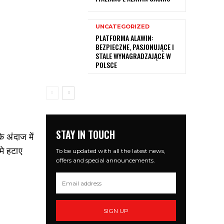
UNCATEGORIZED
PLATFORMA ALAWIN:
BEZPIECZNE, PASJONUJĄCE I
STALE WYNAGRADZAJĄCE W
POLSCE
STAY IN TOUCH
 अंदाज में
मे हटाए
To be updated with all the latest news,
offers and special announcements.
SIGN UP