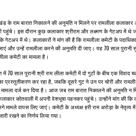
ाखंड के राम बारात निकालने की अनुमति न मिलने पर रामलीला कलाकार
ाली पहुंचे। इस दौरान कुछ कलाकार श्रीराम और लक्ष्मण के गेटअप में थे
 गेटअप में थे। कलाकारों ने मांग की है कि रामलीला कमेटी के पदाधिका
 जाएं और उन्हें रामलीला करने की अनुमति दी जाए। यह 70 साल पुरानी स
लीला कमेटी का मामला है।
श में 70 साल पुरानी श्री राम लीला कमेटी में दो गुटों के बीच एक विवाद 
ा प्रस्तुतीकरण कर रहा है, जबकि दूसरे गुट ने उन पर चोरी और रामली
 मामला दर्ज कर दिया है। आज जब राम बारात निकालने की अनुमति न म
लाकार कोतवाली में अपनी वेशभूषा पहनकर पहुंचे। उन्होंने मांग की कि 
गे मामले वापस लिए जाएं। कमेटी के अध्यक्ष हरी राम अरोड़ा के नेतृत्व मे
जारी रखने का निर्णय लिया गया।