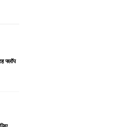
ह फ्लॉप
 लिए