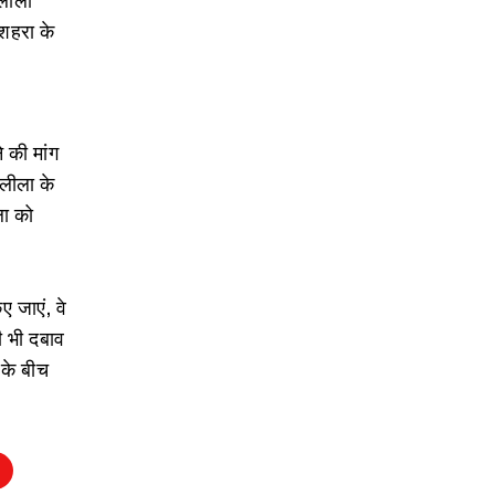
दशहरा के
े की मांग
मलीला के
ला को
ए जाएं, वे
सी भी दबाव
 के बीच