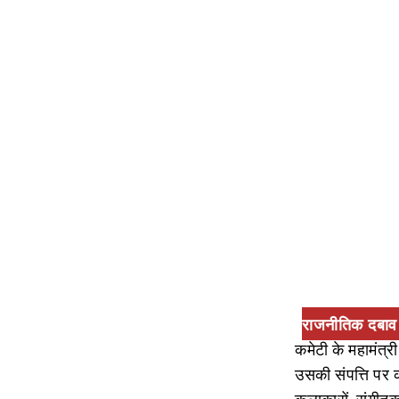
राजनीतिक दबाव
कमेटी के महामंत्
उसकी संपत्ति पर क
कलाकारों, संगीतका