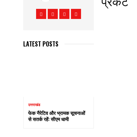
प्रकट”
LATEST POSTS
उत्तराखंड
फेक नैरेटिव और भ्रामक सूचनाओं
से सतर्क रहें: सीएम धामी