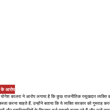
 के आरोप
री योगेश कालरा ने आरोप लगाया है कि कुछ राजनीतिक रसूखदार व्यक्ति
ब्जा करना चाहते हैं. उन्होंने बताया कि ये व्यक्ति सरकार को गुमराह कर
रों और पदाधिकारियों के खिलाफ दर्ज मुक़दमे करवा रहे हैं और उन्हें रा