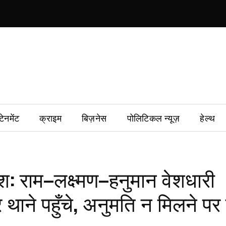
टेनमेंट
क्राइम
बिज़नेस
पोलिटिकल न्यूज़
हेल्थ
: राम–लक्ष्मण–हनुमान वेशधारी
थाने पहुँचे, अनुमति न मिलने पर 