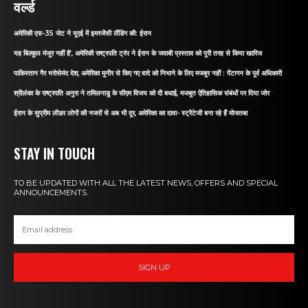
वर्ल्ड
अमेरिकी एफ-35 जेट ने यूएई में इमरजेंसी लैंडिंग की: ईरान
यह बिल्कुल मंजूर नहीं है’, अमेरिकी राष्ट्रपति ट्रंप ने ईरान के जवाबी प्रस्ताव को पूरी तरह से किया खारिज
पाकिस्तान गैर भरोसेमंद देश, अमेरिका मुनीर से किए गए वादे को निभाने के लिए मजबूर नहीं : पेंटागन के पूर्व अधिकारी
श्रीलंका के राष्ट्रपति अनुरा ने तमिलनाडु के सीएम विजय को दी बधाई, मजबूत ऐतिहासिक संबंधों पर दिया जोर
ईरान के सुप्रीम लीडर लोगों की नजरों से अब भी दूर, अमेरिका का दावा- स्ट्रैटेजी बना रहे हैं मोजतबा
STAY IN TOUCH
TO BE UPDATED WITH ALL THE LATEST NEWS, OFFERS AND SPECIAL
ANNOUNCEMENTS.
SIGN UP