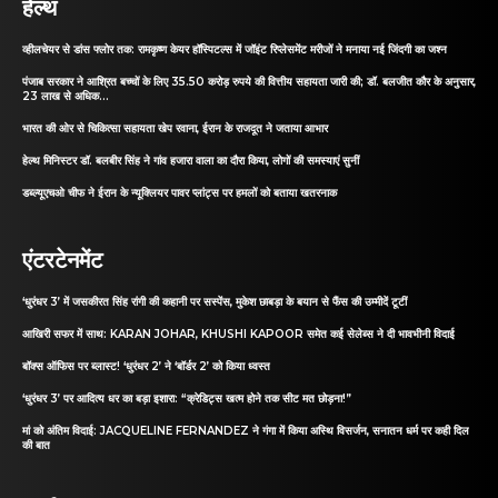
हेल्थ
व्हीलचेयर से डांस फ्लोर तक: रामकृष्ण केयर हॉस्पिटल्स में जॉइंट रिप्लेसमेंट मरीजों ने मनाया नई जिंदगी का जश्न
पंजाब सरकार ने आश्रित बच्चों के लिए 35.50 करोड़ रुपये की वित्तीय सहायता जारी की; डॉ. बलजीत कौर के अनुसार,
23 लाख से अधिक...
भारत की ओर से चिकित्सा सहायता खेप रवाना, ईरान के राजदूत ने जताया आभार
हेल्थ मिनिस्टर डॉ. बलबीर सिंह ने गांव हजारा वाला का दौरा किया, लोगों की समस्याएं सुनीं
डब्ल्यूएचओ चीफ ने ईरान के न्यूक्लियर पावर प्लांट्स पर हमलों को बताया खतरनाक
एंटरटेनमेंट
‘धुरंधर 3’ में जसकीरत सिंह रांगी की कहानी पर सस्पेंस, मुकेश छाबड़ा के बयान से फैंस की उम्मीदें टूटीं
आखिरी सफर में साथ: KARAN JOHAR, KHUSHI KAPOOR समेत कई सेलेब्स ने दी भावभीनी विदाई
बॉक्स ऑफिस पर ब्लास्ट! ‘धुरंधर 2’ ने ‘बॉर्डर 2’ को किया ध्वस्त
‘धुरंधर 3’ पर आदित्य धर का बड़ा इशारा: “क्रेडिट्स खत्म होने तक सीट मत छोड़ना!”
मां को अंतिम विदाई: JACQUELINE FERNANDEZ ने गंगा में किया अस्थि विसर्जन, सनातन धर्म पर कही दिल
की बात