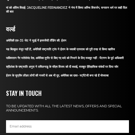
मां को अंतिम विदाई: JACQUELINE FERNANDEZ ने गंगा में किया अस्थि विसर्जन, सनातन धर्म पर कही दिल
की बात
वर्ल्ड
अमेरिकी एफ-35 जेट ने यूएई में इमरजेंसी लैंडिंग की: ईरान
यह बिल्कुल मंजूर नहीं है’, अमेरिकी राष्ट्रपति ट्रंप ने ईरान के जवाबी प्रस्ताव को पूरी तरह से किया खारिज
पाकिस्तान गैर भरोसेमंद देश, अमेरिका मुनीर से किए गए वादे को निभाने के लिए मजबूर नहीं : पेंटागन के पूर्व अधिकारी
श्रीलंका के राष्ट्रपति अनुरा ने तमिलनाडु के सीएम विजय को दी बधाई, मजबूत ऐतिहासिक संबंधों पर दिया जोर
ईरान के सुप्रीम लीडर लोगों की नजरों से अब भी दूर, अमेरिका का दावा- स्ट्रैटेजी बना रहे हैं मोजतबा
STAY IN TOUCH
TO BE UPDATED WITH ALL THE LATEST NEWS, OFFERS AND SPECIAL
ANNOUNCEMENTS.