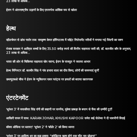
23 लाख से अधिक...
ईरान ने अंतरराष्ट्रीय उड़ानों के लिए एयरस्पेस आंशिक रूप से खोला
हेल्थ
व्हीलचेयर से डांस फ्लोर तक: रामकृष्ण केयर हॉस्पिटल्स में जॉइंट रिप्लेसमेंट मरीजों ने मनाया नई जिंदगी का जश्न
पंजाब सरकार ने आश्रित बच्चों के लिए 35.50 करोड़ रुपये की वित्तीय सहायता जारी की; डॉ. बलजीत कौर के अनुसार,
23 लाख से अधिक...
भारत की ओर से चिकित्सा सहायता खेप रवाना, ईरान के राजदूत ने जताया आभार
हेल्थ मिनिस्टर डॉ. बलबीर सिंह ने गांव हजारा वाला का दौरा किया, लोगों की समस्याएं सुनीं
डब्ल्यूएचओ चीफ ने ईरान के न्यूक्लियर पावर प्लांट्स पर हमलों को बताया खतरनाक
एंटरटेनमेंट
‘धुरंधर 3’ में जसकीरत सिंह रांगी की कहानी पर सस्पेंस, मुकेश छाबड़ा के बयान से फैंस की उम्मीदें टूटीं
आखिरी सफर में साथ: KARAN JOHAR, KHUSHI KAPOOR समेत कई सेलेब्स ने दी भावभीनी विदाई
बॉक्स ऑफिस पर ब्लास्ट! ‘धुरंधर 2’ ने ‘बॉर्डर 2’ को किया ध्वस्त
‘धुरंधर 3’ पर आदित्य धर का बड़ा इशारा: “क्रेडिट्स खत्म होने तक सीट मत छोड़ना!”