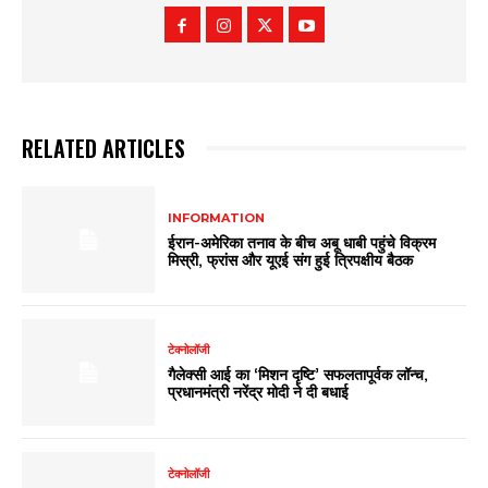
RELATED ARTICLES
INFORMATION
ईरान-अमेरिका तनाव के बीच अबू धाबी पहुंचे विक्रम
मिस्री, फ्रांस और यूएई संग हुई त्रिपक्षीय बैठक
टेक्नोलॉजी
गैलेक्सी आई का ‘मिशन दृष्टि’ सफलतापूर्वक लॉन्च,
प्रधानमंत्री नरेंद्र मोदी ने दी बधाई
टेक्नोलॉजी