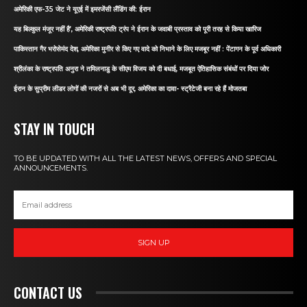
अमेरिकी एफ-35 जेट ने यूएई में इमरजेंसी लैंडिंग की: ईरान
यह बिल्कुल मंजूर नहीं है’, अमेरिकी राष्ट्रपति ट्रंप ने ईरान के जवाबी प्रस्ताव को पूरी तरह से किया खारिज
पाकिस्तान गैर भरोसेमंद देश, अमेरिका मुनीर से किए गए वादे को निभाने के लिए मजबूर नहीं : पेंटागन के पूर्व अधिकारी
श्रीलंका के राष्ट्रपति अनुरा ने तमिलनाडु के सीएम विजय को दी बधाई, मजबूत ऐतिहासिक संबंधों पर दिया जोर
ईरान के सुप्रीम लीडर लोगों की नजरों से अब भी दूर, अमेरिका का दावा- स्ट्रैटेजी बना रहे हैं मोजतबा
STAY IN TOUCH
TO BE UPDATED WITH ALL THE LATEST NEWS, OFFERS AND SPECIAL
ANNOUNCEMENTS.
SIGN UP
CONTACT US