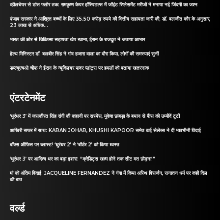
व्हीलचेयर से डांस फ्लोर तक: रामकृष्ण केयर हॉस्पिटल्स में जॉइंट रिप्लेसमेंट मरीजों ने मनाया नई जिंदगी का जश्न
पंजाब सरकार ने आश्रित बच्चों के लिए 35.50 करोड़ रुपये की वित्तीय सहायता जारी की; डॉ. बलजीत कौर के अनुसार,
23 लाख से अधिक...
भारत की ओर से चिकित्सा सहायता खेप रवाना, ईरान के राजदूत ने जताया आभार
हेल्थ मिनिस्टर डॉ. बलबीर सिंह ने गांव हजारा वाला का दौरा किया, लोगों की समस्याएं सुनीं
डब्ल्यूएचओ चीफ ने ईरान के न्यूक्लियर पावर प्लांट्स पर हमलों को बताया खतरनाक
एंटरटेनमेंट
‘धुरंधर 3’ में जसकीरत सिंह रांगी की कहानी पर सस्पेंस, मुकेश छाबड़ा के बयान से फैंस की उम्मीदें टूटीं
आखिरी सफर में साथ: KARAN JOHAR, KHUSHI KAPOOR समेत कई सेलेब्स ने दी भावभीनी विदाई
बॉक्स ऑफिस पर ब्लास्ट! ‘धुरंधर 2’ ने ‘बॉर्डर 2’ को किया ध्वस्त
‘धुरंधर 3’ पर आदित्य धर का बड़ा इशारा: “क्रेडिट्स खत्म होने तक सीट मत छोड़ना!”
मां को अंतिम विदाई: JACQUELINE FERNANDEZ ने गंगा में किया अस्थि विसर्जन, सनातन धर्म पर कही दिल
की बात
वर्ल्ड