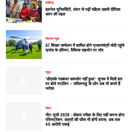
चंडीगढ़
ब्रुनेल यूनिवर्सिटी, लंदन से पढ़ीं महिला उद्यमी दीपिका
धवन की पहल
नेशनल न्यूज़
G7 शिखर सम्मेलन में शामिल होने प्रधानमंत्री मोदी पहुंचे
फ्रांस के एवियन, वैश्विक सहयोग पर जोर
न्यूज़
‘डीएमके गठबंधन कमजोर नहीं हुआ’: चुनाव में मिली हार
पर बोले स्टालिन – तमिलनाडु के लोग अब भी करते हैं
भरोसा
नेशन
नीट-यूजी 2026 : दोबारा परीक्षा के लिए नहीं करना होगा
रजिस्ट्रेशन, छात्रों की फीस भी होगी वापस, अब तक
45 आरोपी पकड़े