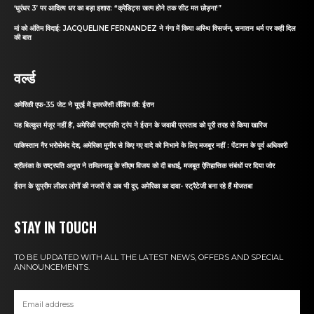
‘धुरंधर 3’ पर आदित्य धर का बड़ा इशारा: “क्रेडिट्स खत्म होने तक सीट मत छोड़ना!”
मां को अंतिम विदाई: JACQUELINE FERNANDEZ ने गंगा में किया अस्थि विसर्जन, सनातन धर्म पर कही दिल
की बात
वर्ल्ड
अमेरिकी एफ-35 जेट ने यूएई में इमरजेंसी लैंडिंग की: ईरान
यह बिल्कुल मंजूर नहीं है’, अमेरिकी राष्ट्रपति ट्रंप ने ईरान के जवाबी प्रस्ताव को पूरी तरह से किया खारिज
पाकिस्तान गैर भरोसेमंद देश, अमेरिका मुनीर से किए गए वादे को निभाने के लिए मजबूर नहीं : पेंटागन के पूर्व अधिकारी
श्रीलंका के राष्ट्रपति अनुरा ने तमिलनाडु के सीएम विजय को दी बधाई, मजबूत ऐतिहासिक संबंधों पर दिया जोर
ईरान के सुप्रीम लीडर लोगों की नजरों से अब भी दूर, अमेरिका का दावा- स्ट्रैटेजी बना रहे हैं मोजतबा
STAY IN TOUCH
TO BE UPDATED WITH ALL THE LATEST NEWS, OFFERS AND SPECIAL
ANNOUNCEMENTS.