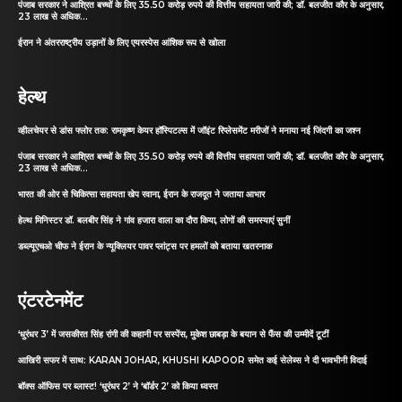
पंजाब सरकार ने आश्रित बच्चों के लिए 35.50 करोड़ रुपये की वित्तीय सहायता जारी की; डॉ. बलजीत कौर के अनुसार,
23 लाख से अधिक...
ईरान ने अंतरराष्ट्रीय उड़ानों के लिए एयरस्पेस आंशिक रूप से खोला
हेल्थ
व्हीलचेयर से डांस फ्लोर तक: रामकृष्ण केयर हॉस्पिटल्स में जॉइंट रिप्लेसमेंट मरीजों ने मनाया नई जिंदगी का जश्न
पंजाब सरकार ने आश्रित बच्चों के लिए 35.50 करोड़ रुपये की वित्तीय सहायता जारी की; डॉ. बलजीत कौर के अनुसार,
23 लाख से अधिक...
भारत की ओर से चिकित्सा सहायता खेप रवाना, ईरान के राजदूत ने जताया आभार
हेल्थ मिनिस्टर डॉ. बलबीर सिंह ने गांव हजारा वाला का दौरा किया, लोगों की समस्याएं सुनीं
डब्ल्यूएचओ चीफ ने ईरान के न्यूक्लियर पावर प्लांट्स पर हमलों को बताया खतरनाक
एंटरटेनमेंट
‘धुरंधर 3’ में जसकीरत सिंह रांगी की कहानी पर सस्पेंस, मुकेश छाबड़ा के बयान से फैंस की उम्मीदें टूटीं
आखिरी सफर में साथ: KARAN JOHAR, KHUSHI KAPOOR समेत कई सेलेब्स ने दी भावभीनी विदाई
बॉक्स ऑफिस पर ब्लास्ट! ‘धुरंधर 2’ ने ‘बॉर्डर 2’ को किया ध्वस्त