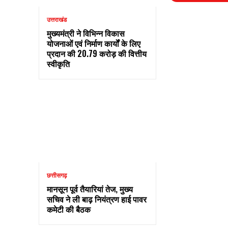
उत्तराखंड
मुख्यमंत्री ने विभिन्न विकास
योजनाओं एवं निर्माण कार्यों के लिए
प्रदान की 20.79 करोड़ की वित्तीय
स्वीकृति
छत्तीसगढ़
मानसून पूर्व तैयारियां तेज, मुख्य
सचिव ने ली बाढ़ नियंत्रण हाई पावर
कमेटी की बैठक