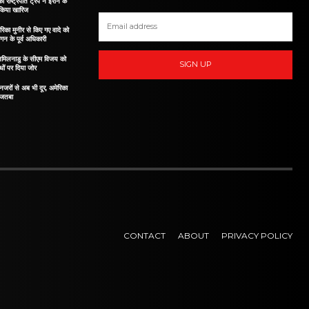
ी राष्ट्रपति ट्रंप ने ईरान के
 किया खारिज
रिका मुनीर से किए गए वादे को
ागन के पूर्व अधिकारी
े तमिलनाडु के सीएम विजय को
SIGN UP
ों पर दिया जोर
नजरों से अब भी दूर, अमेरिका
मोजतबा
CONTACT
ABOUT
PRIVACY POLICY