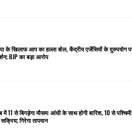
ा के खिलाफ आप का हल्ला बोल, केंद्रीय एजेंसियों के दुरुपयोग प
र्शन; BJP का बड़ा आरोप
ब में 11 से बिगड़ेगा मौसम: आंधी के साथ होगी बारिश, 10 से पश्चिमी 
 सक्रिय; गिरेगा तापमान