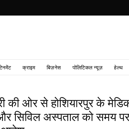
टेनमेंट
क्राइम
बिज़नेस
पोलिटिकल न्यूज़
हेल्थ
त्री की ओर से होशियारपुर के मेड
और सिविल अस्पताल को समय पर 