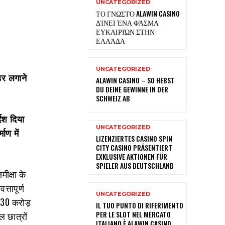
UNCATEGORIZED
ΤΟ ΓΝΩΣΤΌ ALAWIN CASINO
ΔΊΝΕΙ ΈΝΑ ΦΆΣΜΑ
ΕΥΚΑΙΡΙΏΝ ΣΤΗΝ
ΕΛΛΆΔΑ
UNCATEGORIZED
र लगाने
ALAWIN CASINO – SO HEBST
DU DEINE GEWINNE IN DER
SCHWEIZ AB
देश दिया
UNCATEGORIZED
ाण में
LIZENZIERTES CASINO SPIN
CITY CASINO PRÄSENTIERT
EXKLUSIVE AKTIONEN FÜR
SPIELER AUS DEUTSCHLAND
ीक्षा के
्तापूर्ण
UNCATEGORIZED
8.30 करोड़
IL TUO PUNTO DI RIFERIMENTO
PER LE SLOT NEL MERCATO
 छात्रों
ITALIANO È ALAWIN CASINO