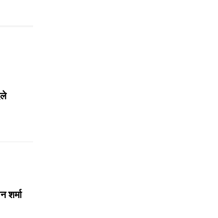
ले
न शर्मा