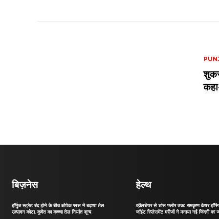
PUN
शुकर
कहा-
बिज़नेस
हेल्थ
हॉर्मुज स्ट्रेट बंद होने के बीच ओपेक प्लस ने बढ़ाया तेल
व्हीलचेयर से डांस फ्लोर तक: रामकृष्ण केयर हॉस्पि
उत्पादन कोटा, कुवैत का कच्चा तेल निर्यात शून्य
जॉइंट रिप्लेसमेंट मरीजों ने मनाया नई जिंदगी का 