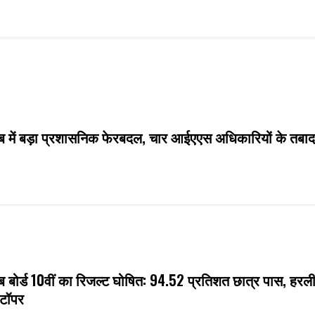
ब में बड़ा प्रशासनिक फेरबदल, चार आईएएस अधिकारियों के तबाद
ब बोर्ड 10वीं का रिजल्ट घोषित: 94.52 प्रतिशत छात्र पास, हरली
 टॉपर