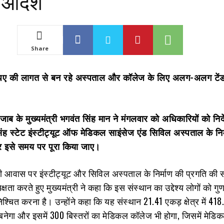
े आदेश
Share
ुपए की लागत से बन रहे अस्पताल और कॉलेज के लिए अलग-अलग टेंड
ंजाब के मुख्यमंत्री भगवंत सिंह मान ने मंगलवार को अधिकारियों को निर्
 स्टेट इंस्टीट्यूट ऑफ मेडिकल साइंसेज एंड सिविल अस्पताल के निर्म
 इसे समय पर पूरा किया जाए।
 आवास पर इंस्टीट्यूट और सिविल अस्पताल के निर्माण की प्रगति की सम
षता करते हुए मुख्यमंत्री ने कहा कि इस संस्थान का उद्देश्य लोगों को गुणवत
ुनिश्चित करना है। उन्होंने कहा कि यह संस्थान 21.41 एकड़ क्षेत्र में 41
बनेगा और इसमें 300 बिस्तरों का मेडिकल कॉलेज भी होगा, जिसमें मेडिकल