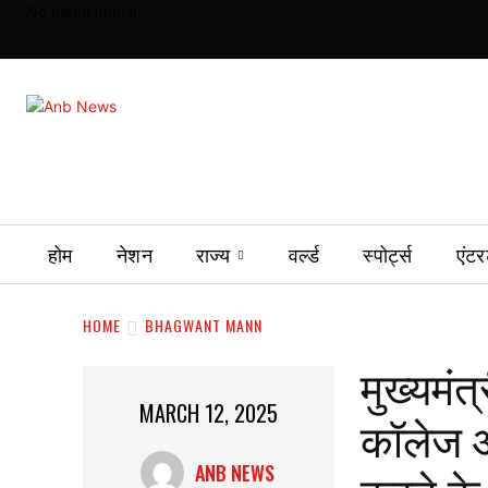
No menu items!
होम
नेशन
राज्य
वर्ल्ड
स्पोर्ट्स
एंटर
HOME
BHAGWANT MANN
मुख्यमं
MARCH 12, 2025
कॉलेज 
ANB NEWS