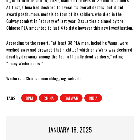
night of June 15 and 16, 2020, claimed the lives of 20 Indian soldiers.
At first, China had declined to reveal its overall deaths, but it did
award posthumous medals to four of its soldiers who died in the
Galway combat in February of last year. Casualties claimed by the
Chinese PLA amounted to just 4 to date however this new investigation.
According to the report, “at least 38 PLA men, including Wang, were
washed away and drowned that night…of which only Wang was declared
dead by drowning among the four officially dead soldiers,” citing
“many Weibo users.”
Weibo is a Chinese microblogging website.
TAGS:
8PM
CHINA
GALWAN
INDIA
JANUARY 18, 2025