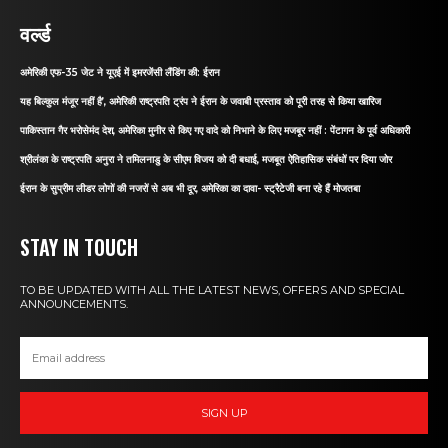
वर्ल्ड
अमेरिकी एफ-35 जेट ने यूएई में इमरजेंसी लैंडिंग की: ईरान
यह बिल्कुल मंजूर नहीं है’, अमेरिकी राष्ट्रपति ट्रंप ने ईरान के जवाबी प्रस्ताव को पूरी तरह से किया खारिज
पाकिस्तान गैर भरोसेमंद देश, अमेरिका मुनीर से किए गए वादे को निभाने के लिए मजबूर नहीं : पेंटागन के पूर्व अधिकारी
श्रीलंका के राष्ट्रपति अनुरा ने तमिलनाडु के सीएम विजय को दी बधाई, मजबूत ऐतिहासिक संबंधों पर दिया जोर
ईरान के सुप्रीम लीडर लोगों की नजरों से अब भी दूर, अमेरिका का दावा- स्ट्रैटेजी बना रहे हैं मोजतबा
STAY IN TOUCH
TO BE UPDATED WITH ALL THE LATEST NEWS, OFFERS AND SPECIAL
ANNOUNCEMENTS.
SIGN UP