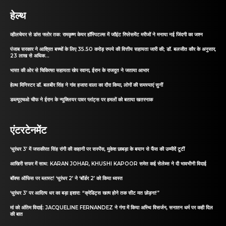
हेल्थ
व्हीलचेयर से डांस फ्लोर तक: रामकृष्ण केयर हॉस्पिटल्स में जॉइंट रिप्लेसमेंट मरीजों ने मनाया नई जिंदगी का जश्न
पंजाब सरकार ने आश्रित बच्चों के लिए 35.50 करोड़ रुपये की वित्तीय सहायता जारी की; डॉ. बलजीत कौर के अनुसार,
23 लाख से अधिक...
भारत की ओर से चिकित्सा सहायता खेप रवाना, ईरान के राजदूत ने जताया आभार
हेल्थ मिनिस्टर डॉ. बलबीर सिंह ने गांव हजारा वाला का दौरा किया, लोगों की समस्याएं सुनीं
डब्ल्यूएचओ चीफ ने ईरान के न्यूक्लियर पावर प्लांट्स पर हमलों को बताया खतरनाक
एंटरटेनमेंट
‘धुरंधर 3’ में जसकीरत सिंह रांगी की कहानी पर सस्पेंस, मुकेश छाबड़ा के बयान से फैंस की उम्मीदें टूटीं
आखिरी सफर में साथ: KARAN JOHAR, KHUSHI KAPOOR समेत कई सेलेब्स ने दी भावभीनी विदाई
बॉक्स ऑफिस पर ब्लास्ट! ‘धुरंधर 2’ ने ‘बॉर्डर 2’ को किया ध्वस्त
‘धुरंधर 3’ पर आदित्य धर का बड़ा इशारा: “क्रेडिट्स खत्म होने तक सीट मत छोड़ना!”
मां को अंतिम विदाई: JACQUELINE FERNANDEZ ने गंगा में किया अस्थि विसर्जन, सनातन धर्म पर कही दिल
की बात