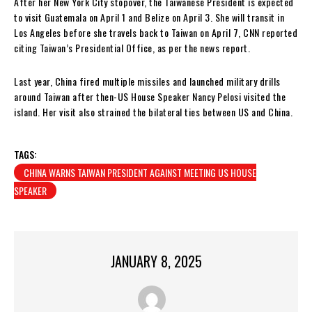
After her New York City stopover, the Taiwanese President is expected
to visit Guatemala on April 1 and Belize on April 3. She will transit in
Los Angeles before she travels back to Taiwan on April 7, CNN reported
citing Taiwan’s Presidential Office, as per the news report.
Last year, China fired multiple missiles and launched military drills
around Taiwan after then-US House Speaker Nancy Pelosi visited the
island. Her visit also strained the bilateral ties between US and China.
TAGS:
CHINA WARNS TAIWAN PRESIDENT AGAINST MEETING US HOUSE
SPEAKER
JANUARY 8, 2025