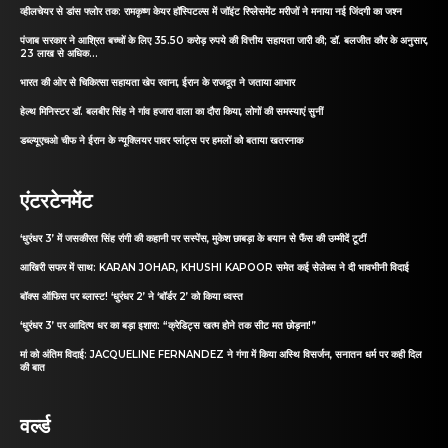
व्हीलचेयर से डांस फ्लोर तक: रामकृष्ण केयर हॉस्पिटल्स में जॉइंट रिप्लेसमेंट मरीजों ने मनाया नई जिंदगी का जश्न
पंजाब सरकार ने आश्रित बच्चों के लिए 35.50 करोड़ रुपये की वित्तीय सहायता जारी की; डॉ. बलजीत कौर के अनुसार,
23 लाख से अधिक...
भारत की ओर से चिकित्सा सहायता खेप रवाना, ईरान के राजदूत ने जताया आभार
हेल्थ मिनिस्टर डॉ. बलबीर सिंह ने गांव हजारा वाला का दौरा किया, लोगों की समस्याएं सुनीं
डब्ल्यूएचओ चीफ ने ईरान के न्यूक्लियर पावर प्लांट्स पर हमलों को बताया खतरनाक
एंटरटेनमेंट
‘धुरंधर 3’ में जसकीरत सिंह रांगी की कहानी पर सस्पेंस, मुकेश छाबड़ा के बयान से फैंस की उम्मीदें टूटीं
आखिरी सफर में साथ: KARAN JOHAR, KHUSHI KAPOOR समेत कई सेलेब्स ने दी भावभीनी विदाई
बॉक्स ऑफिस पर ब्लास्ट! ‘धुरंधर 2’ ने ‘बॉर्डर 2’ को किया ध्वस्त
‘धुरंधर 3’ पर आदित्य धर का बड़ा इशारा: “क्रेडिट्स खत्म होने तक सीट मत छोड़ना!”
मां को अंतिम विदाई: JACQUELINE FERNANDEZ ने गंगा में किया अस्थि विसर्जन, सनातन धर्म पर कही दिल
की बात
वर्ल्ड