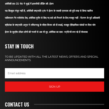
अमेरिकी एफ-35 जेट ने यूएई में इमरजेंसी लैंडिंग की: ईरान
यह बिल्कुल मंजूर नहीं है’, अमेरिकी राष्ट्रपति ट्रंप ने ईरान के जवाबी प्रस्ताव को पूरी तरह से किया खारिज
पाकिस्तान गैर भरोसेमंद देश, अमेरिका मुनीर से किए गए वादे को निभाने के लिए मजबूर नहीं : पेंटागन के पूर्व अधिकारी
श्रीलंका के राष्ट्रपति अनुरा ने तमिलनाडु के सीएम विजय को दी बधाई, मजबूत ऐतिहासिक संबंधों पर दिया जोर
ईरान के सुप्रीम लीडर लोगों की नजरों से अब भी दूर, अमेरिका का दावा- स्ट्रैटेजी बना रहे हैं मोजतबा
STAY IN TOUCH
TO BE UPDATED WITH ALL THE LATEST NEWS, OFFERS AND SPECIAL
ANNOUNCEMENTS.
SIGN UP
CONTACT US