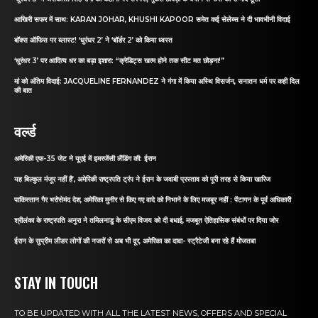
आखिरी सफर में साथ: KARAN JOHAR, KHUSHI KAPOOR समेत कई सेलेब्स ने दी भावभीनी विदाई
बॉक्स ऑफिस पर ब्लास्ट! ‘धुरंधर 2’ ने ‘बॉर्डर 2’ को किया ध्वस्त
‘धुरंधर 3’ पर आदित्य धर का बड़ा इशारा: “क्रेडिट्स खत्म होने तक सीट मत छोड़ना!”
मां को अंतिम विदाई: JACQUELINE FERNANDEZ ने गंगा में किया अस्थि विसर्जन, सनातन धर्म पर कही दिल
की बात
वर्ल्ड
अमेरिकी एफ-35 जेट ने यूएई में इमरजेंसी लैंडिंग की: ईरान
यह बिल्कुल मंजूर नहीं है’, अमेरिकी राष्ट्रपति ट्रंप ने ईरान के जवाबी प्रस्ताव को पूरी तरह से किया खारिज
पाकिस्तान गैर भरोसेमंद देश, अमेरिका मुनीर से किए गए वादे को निभाने के लिए मजबूर नहीं : पेंटागन के पूर्व अधिकारी
श्रीलंका के राष्ट्रपति अनुरा ने तमिलनाडु के सीएम विजय को दी बधाई, मजबूत ऐतिहासिक संबंधों पर दिया जोर
ईरान के सुप्रीम लीडर लोगों की नजरों से अब भी दूर, अमेरिका का दावा- स्ट्रैटेजी बना रहे हैं मोजतबा
STAY IN TOUCH
TO BE UPDATED WITH ALL THE LATEST NEWS, OFFERS AND SPECIAL