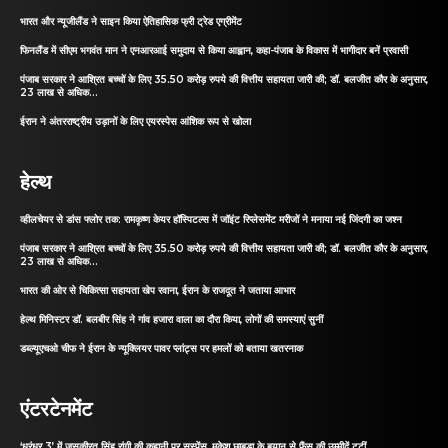
भारत और न्यूजीलैंड ने साइन किया ऐतिहासिक फ्री ट्रेड एग्रीमेंट
फिनलैंड में सीएम भगवंत मान ने एनआरआई समुदाय से किया आह्वान, कहा-पंजाब के विकास में भागीदार बनें प्रवासी
पंजाब सरकार ने आश्रित बच्चों के लिए 35.50 करोड़ रुपये की वित्तीय सहायता जारी की; डॉ. बलजीत कौर के अनुसार,
23 लाख से अधिक...
ईरान ने अंतरराष्ट्रीय उड़ानों के लिए एयरस्पेस आंशिक रूप से खोला
हेल्थ
व्हीलचेयर से डांस फ्लोर तक: रामकृष्ण केयर हॉस्पिटल्स में जॉइंट रिप्लेसमेंट मरीजों ने मनाया नई जिंदगी का जश्न
पंजाब सरकार ने आश्रित बच्चों के लिए 35.50 करोड़ रुपये की वित्तीय सहायता जारी की; डॉ. बलजीत कौर के अनुसार,
23 लाख से अधिक...
भारत की ओर से चिकित्सा सहायता खेप रवाना, ईरान के राजदूत ने जताया आभार
हेल्थ मिनिस्टर डॉ. बलबीर सिंह ने गांव हजारा वाला का दौरा किया, लोगों की समस्याएं सुनीं
डब्ल्यूएचओ चीफ ने ईरान के न्यूक्लियर पावर प्लांट्स पर हमलों को बताया खतरनाक
एंटरटेनमेंट
‘धुरंधर 3’ में जसकीरत सिंह रांगी की कहानी पर सस्पेंस, मुकेश छाबड़ा के बयान से फैंस की उम्मीदें टूटीं