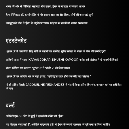
भारत की ओर से चिकित्सा सहायता खेप रवाना, ईरान के राजदूत ने जताया आभार
हेल्थ मिनिस्टर डॉ. बलबीर सिंह ने गांव हजारा वाला का दौरा किया, लोगों की समस्याएं सुनीं
डब्ल्यूएचओ चीफ ने ईरान के न्यूक्लियर पावर प्लांट्स पर हमलों को बताया खतरनाक
एंटरटेनमेंट
‘धुरंधर 3’ में जसकीरत सिंह रांगी की कहानी पर सस्पेंस, मुकेश छाबड़ा के बयान से फैंस की उम्मीदें टूटीं
आखिरी सफर में साथ: KARAN JOHAR, KHUSHI KAPOOR समेत कई सेलेब्स ने दी भावभीनी विदाई
बॉक्स ऑफिस पर ब्लास्ट! ‘धुरंधर 2’ ने ‘बॉर्डर 2’ को किया ध्वस्त
‘धुरंधर 3’ पर आदित्य धर का बड़ा इशारा: “क्रेडिट्स खत्म होने तक सीट मत छोड़ना!”
मां को अंतिम विदाई: JACQUELINE FERNANDEZ ने गंगा में किया अस्थि विसर्जन, सनातन धर्म पर कही दिल
की बात
वर्ल्ड
अमेरिकी एफ-35 जेट ने यूएई में इमरजेंसी लैंडिंग की: ईरान
यह बिल्कुल मंजूर नहीं है’, अमेरिकी राष्ट्रपति ट्रंप ने ईरान के जवाबी प्रस्ताव को पूरी तरह से किया खारिज