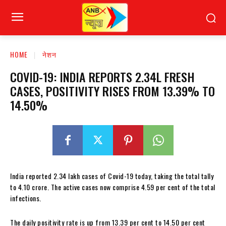
HOME
नेशन
COVID-19: INDIA REPORTS 2.34L FRESH
CASES, POSITIVITY RISES FROM 13.39% TO
14.50%
India reported 2.34 lakh cases of Covid-19 today, taking the total tally
to 4.10 crore. The active cases now comprise 4.59 per cent of the total
infections.
The daily positivity rate is up from 13.39 per cent to 14.50 per cent