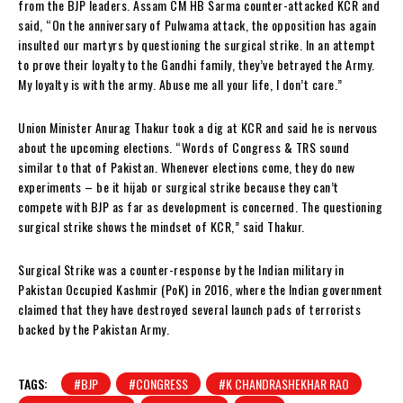
from the BJP leaders. Assam CM HB Sarma counter-attacked KCR and
said, “On the anniversary of Pulwama attack, the opposition has again
insulted our martyrs by questioning the surgical strike. In an attempt
to prove their loyalty to the Gandhi family, they’ve betrayed the Army.
My loyalty is with the army. Abuse me all your life, I don’t care.”
Union Minister Anurag Thakur took a dig at KCR and said he is nervous
about the upcoming elections. “Words of Congress & TRS sound
similar to that of Pakistan. Whenever elections come, they do new
experiments – be it hijab or surgical strike because they can’t
compete with BJP as far as development is concerned. The questioning
surgical strike shows the mindset of KCR,” said Thakur.
Surgical Strike was a counter-response by the Indian military in
Pakistan Occupied Kashmir (PoK) in 2016, where the Indian government
claimed that they have destroyed several launch pads of terrorists
backed by the Pakistan Army.
TAGS:
#BJP
#CONGRESS
#K CHANDRASHEKHAR RAO