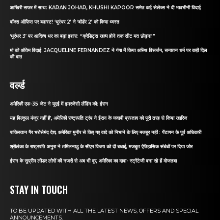
आखिरी सफर में साथ: KARAN JOHAR, KHUSHI KAPOOR समेत कई सेलेब्स ने दी भावभीनी विदाई
बॉक्स ऑफिस पर ब्लास्ट! ‘धुरंधर 2’ ने ‘बॉर्डर 2’ को किया ध्वस्त
‘धुरंधर 3’ पर आदित्य धर का बड़ा इशारा: “क्रेडिट्स खत्म होने तक सीट मत छोड़ना!”
मां को अंतिम विदाई: JACQUELINE FERNANDEZ ने गंगा में किया अस्थि विसर्जन, सनातन धर्म पर कही दिल
की बात
वर्ल्ड
अमेरिकी एफ-35 जेट ने यूएई में इमरजेंसी लैंडिंग की: ईरान
यह बिल्कुल मंजूर नहीं है’, अमेरिकी राष्ट्रपति ट्रंप ने ईरान के जवाबी प्रस्ताव को पूरी तरह से किया खारिज
पाकिस्तान गैर भरोसेमंद देश, अमेरिका मुनीर से किए गए वादे को निभाने के लिए मजबूर नहीं : पेंटागन के पूर्व अधिकारी
श्रीलंका के राष्ट्रपति अनुरा ने तमिलनाडु के सीएम विजय को दी बधाई, मजबूत ऐतिहासिक संबंधों पर दिया जोर
ईरान के सुप्रीम लीडर लोगों की नजरों से अब भी दूर, अमेरिका का दावा- स्ट्रैटेजी बना रहे हैं मोजतबा
STAY IN TOUCH
TO BE UPDATED WITH ALL THE LATEST NEWS, OFFERS AND SPECIAL
ANNOUNCEMENTS.