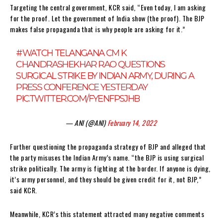
Targeting the central government, KCR said, “Even today, I am asking
for the proof. Let the government of India show (the proof). The BJP
makes false propaganda that is why people are asking for it.”
#WATCH
TELANGANA CM K
CHANDRASHEKHAR RAO QUESTIONS
SURGICAL STRIKE BY INDIAN ARMY, DURING A
PRESS CONFERENCE YESTERDAY
PIC.TWITTER.COM/FYENFPSJHB
— ANI (@ANI)
February 14, 2022
Further questioning the propaganda strategy of BJP and alleged that
the party misuses the Indian Army’s name. “the BJP is using surgical
strike politically. The army is fighting at the border. If anyone is dying,
it’s army personnel, and they should be given credit for it, not BJP,”
said KCR.
Meanwhile, KCR’s this statement attracted many negative comments