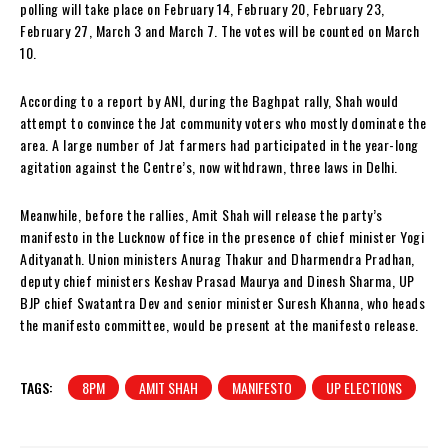
polling will take place on February 14, February 20, February 23,
February 27, March 3 and March 7. The votes will be counted on March
10.
According to a report by ANI, during the Baghpat rally, Shah would
attempt to convince the Jat community voters who mostly dominate the
area. A large number of Jat farmers had participated in the year-long
agitation against the Centre’s, now withdrawn, three laws in Delhi.
Meanwhile, before the rallies, Amit Shah will release the party’s
manifesto in the Lucknow office in the presence of chief minister Yogi
Adityanath. Union ministers Anurag Thakur and Dharmendra Pradhan,
deputy chief ministers Keshav Prasad Maurya and Dinesh Sharma, UP
BJP chief Swatantra Dev and senior minister Suresh Khanna, who heads
the manifesto committee, would be present at the manifesto release.
TAGS:
8PM
AMIT SHAH
MANIFESTO
UP ELECTIONS