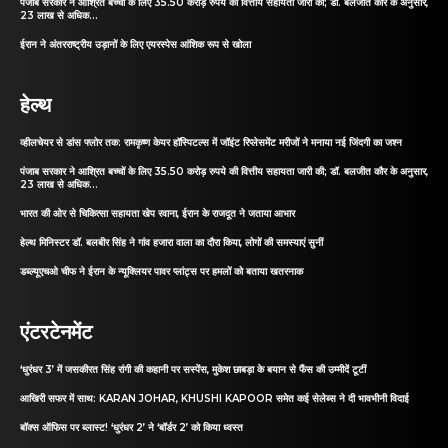
पंजाब सरकार ने आश्रित बच्चों के लिए 35.50 करोड़ रुपये की वित्तीय सहायता जारी की; डॉ. बलजीत कौर के अनुसार,
23 लाख से अधिक...
ईरान ने अंतरराष्ट्रीय उड़ानों के लिए एयरस्पेस आंशिक रूप से खोला
हेल्थ
व्हीलचेयर से डांस फ्लोर तक: रामकृष्ण केयर हॉस्पिटल्स में जॉइंट रिप्लेसमेंट मरीजों ने मनाया नई जिंदगी का जश्न
पंजाब सरकार ने आश्रित बच्चों के लिए 35.50 करोड़ रुपये की वित्तीय सहायता जारी की; डॉ. बलजीत कौर के अनुसार,
23 लाख से अधिक...
भारत की ओर से चिकित्सा सहायता खेप रवाना, ईरान के राजदूत ने जताया आभार
हेल्थ मिनिस्टर डॉ. बलबीर सिंह ने गांव हजारा वाला का दौरा किया, लोगों की समस्याएं सुनीं
डब्ल्यूएचओ चीफ ने ईरान के न्यूक्लियर पावर प्लांट्स पर हमलों को बताया खतरनाक
एंटरटेनमेंट
‘धुरंधर 3’ में जसकीरत सिंह रांगी की कहानी पर सस्पेंस, मुकेश छाबड़ा के बयान से फैंस की उम्मीदें टूटीं
आखिरी सफर में साथ: KARAN JOHAR, KHUSHI KAPOOR समेत कई सेलेब्स ने दी भावभीनी विदाई
बॉक्स ऑफिस पर ब्लास्ट! ‘धुरंधर 2’ ने ‘बॉर्डर 2’ को किया ध्वस्त