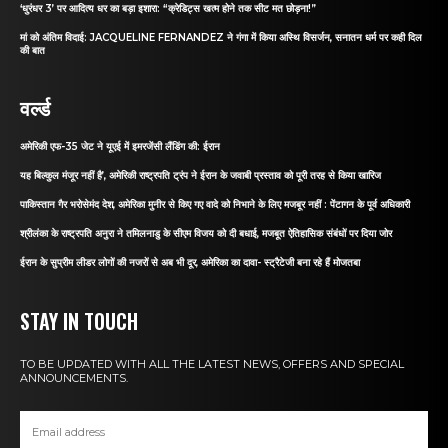
‘धुरंधर 3’ पर आदित्य धर का बड़ा इशारा: “क्रेडिट्स खत्म होने तक सीट मत छोड़ना!”
मां को अंतिम विदाई: JACQUELINE FERNANDEZ ने गंगा में किया अस्थि विसर्जन, सनातन धर्म पर कही दिल
की बात
वर्ल्ड
अमेरिकी एफ-35 जेट ने यूएई में इमरजेंसी लैंडिंग की: ईरान
यह बिल्कुल मंजूर नहीं है’, अमेरिकी राष्ट्रपति ट्रंप ने ईरान के जवाबी प्रस्ताव को पूरी तरह से किया खारिज
पाकिस्तान गैर भरोसेमंद देश, अमेरिका मुनीर से किए गए वादे को निभाने के लिए मजबूर नहीं : पेंटागन के पूर्व अधिकारी
श्रीलंका के राष्ट्रपति अनुरा ने तमिलनाडु के सीएम विजय को दी बधाई, मजबूत ऐतिहासिक संबंधों पर दिया जोर
ईरान के सुप्रीम लीडर लोगों की नजरों से अब भी दूर, अमेरिका का दावा- स्ट्रैटेजी बना रहे हैं मोजतबा
STAY IN TOUCH
TO BE UPDATED WITH ALL THE LATEST NEWS, OFFERS AND SPECIAL
ANNOUNCEMENTS.