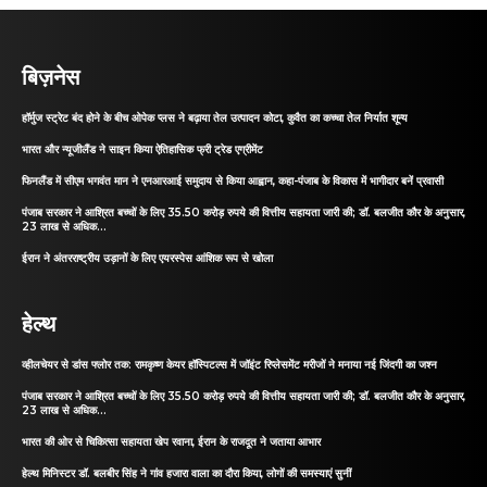
बिज़नेस
हॉर्मुज स्ट्रेट बंद होने के बीच ओपेक प्लस ने बढ़ाया तेल उत्पादन कोटा, कुवैत का कच्चा तेल निर्यात शून्य
भारत और न्यूजीलैंड ने साइन किया ऐतिहासिक फ्री ट्रेड एग्रीमेंट
फिनलैंड में सीएम भगवंत मान ने एनआरआई समुदाय से किया आह्वान, कहा-पंजाब के विकास में भागीदार बनें प्रवासी
पंजाब सरकार ने आश्रित बच्चों के लिए 35.50 करोड़ रुपये की वित्तीय सहायता जारी की; डॉ. बलजीत कौर के अनुसार,
23 लाख से अधिक...
ईरान ने अंतरराष्ट्रीय उड़ानों के लिए एयरस्पेस आंशिक रूप से खोला
हेल्थ
व्हीलचेयर से डांस फ्लोर तक: रामकृष्ण केयर हॉस्पिटल्स में जॉइंट रिप्लेसमेंट मरीजों ने मनाया नई जिंदगी का जश्न
पंजाब सरकार ने आश्रित बच्चों के लिए 35.50 करोड़ रुपये की वित्तीय सहायता जारी की; डॉ. बलजीत कौर के अनुसार,
23 लाख से अधिक...
भारत की ओर से चिकित्सा सहायता खेप रवाना, ईरान के राजदूत ने जताया आभार
हेल्थ मिनिस्टर डॉ. बलबीर सिंह ने गांव हजारा वाला का दौरा किया, लोगों की समस्याएं सुनीं