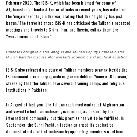
February 2020. The ISIS-K, which has been blamed for some of
Afghanistan’s bloodiest terror attacks in recent years, has called on
the ‘mujahideen’ to join the war, stating that the “fighting has just
begun.”The terrorist group ISIS-K has criticised the Taliban’s repeated
meetings and travels to China, Iran, and Russia, calling them the
“worst enemies of Islam.”
Chinese Foreign Minister Wang Yi and Taliban Deputy Prime Minister
Mullah Baradar discuss Afghanistan’s economic and political situation.
ISIS-K also released a picture of Taliban members praying beside the
ISI commander in a propaganda magazine dubbed ‘Voice of Khurasan,’
stressing that the Taliban have several training camps and religious
institutions in Pakistan.
In August of last year, the Taliban reclaimed control of Afghanistan
and vowed to build an inclusive government, as desired by the
international community, but this promise has yet to be fulfilled. In
September, the Sunni Pashtun faction enlarged its cabinet to
demonstrate its lack of inclusion by appointing members of ethnic