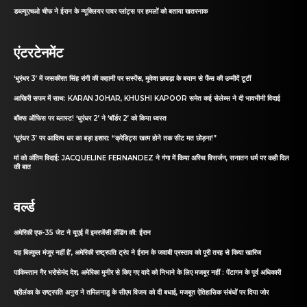
डब्ल्यूएचओ चीफ ने ईरान के न्यूक्लियर पावर प्लांट्स पर हमलों को बताया खतरनाक
एंटरटेनमेंट
‘धुरंधर 3’ में जसकीरत सिंह रांगी की कहानी पर सस्पेंस, मुकेश छाबड़ा के बयान से फैंस की उम्मीदें टूटीं
आखिरी सफर में साथ: KARAN JOHAR, KHUSHI KAPOOR समेत कई सेलेब्स ने दी भावभीनी विदाई
बॉक्स ऑफिस पर ब्लास्ट! ‘धुरंधर 2’ ने ‘बॉर्डर 2’ को किया ध्वस्त
‘धुरंधर 3’ पर आदित्य धर का बड़ा इशारा: “क्रेडिट्स खत्म होने तक सीट मत छोड़ना!”
मां को अंतिम विदाई: JACQUELINE FERNANDEZ ने गंगा में किया अस्थि विसर्जन, सनातन धर्म पर कही दिल
की बात
वर्ल्ड
अमेरिकी एफ-35 जेट ने यूएई में इमरजेंसी लैंडिंग की: ईरान
यह बिल्कुल मंजूर नहीं है’, अमेरिकी राष्ट्रपति ट्रंप ने ईरान के जवाबी प्रस्ताव को पूरी तरह से किया खारिज
पाकिस्तान गैर भरोसेमंद देश, अमेरिका मुनीर से किए गए वादे को निभाने के लिए मजबूर नहीं : पेंटागन के पूर्व अधिकारी
श्रीलंका के राष्ट्रपति अनुरा ने तमिलनाडु के सीएम विजय को दी बधाई, मजबूत ऐतिहासिक संबंधों पर दिया जोर