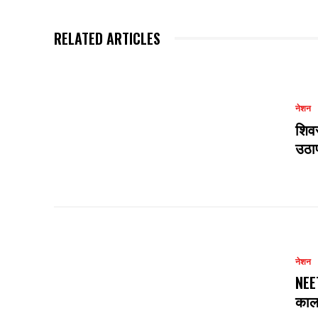
RELATED ARTICLES
नेशन
शिवस
उठाप
नेशन
NEET
काल