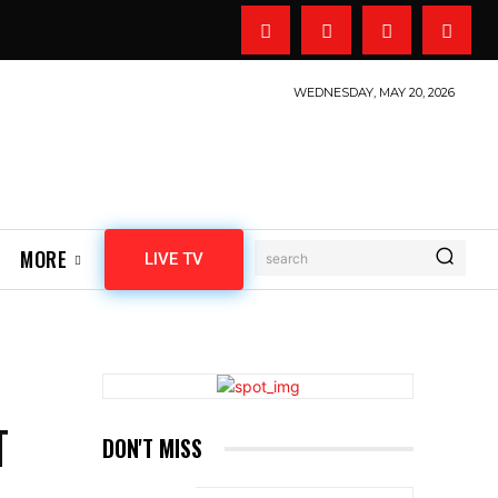
WEDNESDAY, MAY 20, 2026
MORE
LIVE TV
search
T
DON'T MISS