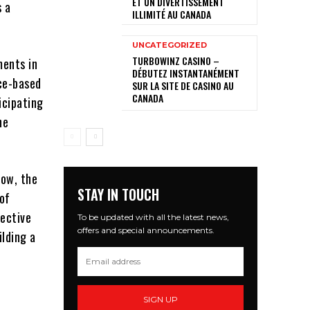
ET UN DIVERTISSEMENT
s a
ILLIMITÉ AU CANADA
UNCATEGORIZED
TURBOWINZ CASINO –
ments in
DÉBUTEZ INSTANTANÉMENT
ce-based
SUR LA SITE DE CASINO AU
CANADA
icipating
he
now, the
STAY IN TOUCH
 of
fective
To be updated with all the latest news,
offers and special announcements.
lding a
SIGN UP