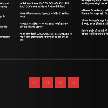
यह बिल्कुल मंजूर नहीं है’, अमेरिक
रोड़ रुपये
आखिरी सफर में साथ: KARAN JOHAR, KHUSHI
जवाबी प्रस्ताव को पूरी तरह से
 अनुसार,
KAPOOR समेत कई सेलेब्स ने दी भावभीनी विदाई
पाकिस्तान गैर भरोसेमंद देश, अमे
बॉक्स ऑफिस पर ब्लास्ट! ‘धुरंधर 2’ ने ‘बॉर्डर 2’ को किया
निभाने के लिए मजबूर नहीं : पेंट
ान के
ध्वस्त
श्रीलंका के राष्ट्रपति अनुरा न
‘धुरंधर 3’ पर आदित्य धर का बड़ा इशारा: “क्रेडिट्स खत्म
दी बधाई, मजबूत ऐतिहासिक संबंध
ा का दौरा
होने तक सीट मत छोड़ना!”
ईरान के सुप्रीम लीडर लोगों की 
मां को अंतिम विदाई: JACQUELINE FERNANDEZ ने
का दावा- स्ट्रैटेजी बना रहे हैं 
ट्स पर हमलों
गंगा में किया अस्थि विसर्जन, सनातन धर्म पर कही दिल की
बात