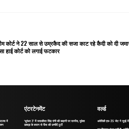
रीम कोर्ट ने 22 साल से उम्रकैद की सजा काट रहे कैदी को दी जम
सा हाई कोर्ट को लगाई फटकार
एंटरटेनमेंट
वर्ल्ड
टल्स में
‘धुरंधर 3’ में जसकीरत सिंह रांगी की कहानी पर सस्पेंस, मुकेश
अमेरिकी एफ-35 जेट ने यूएई में 
जश्न
छाबड़ा के बयान से फैंस की उम्मीदें टूटीं