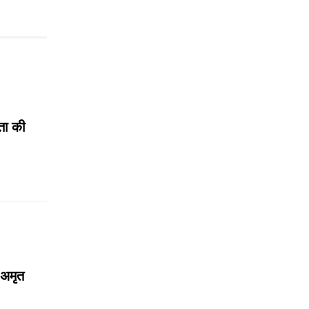
ता की
-अमृत