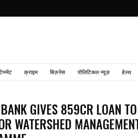
टेनमेंट
क्राइम
बिज़नेस
पोलिटिकल न्यूज़
हेल्थ
BANK GIVES 859CR LOAN TO
FOR WATERSHED MANAGEMEN