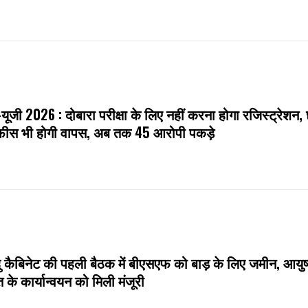
यूजी 2026 : दोबारा परीक्षा के लिए नहीं करना होगा रजिस्ट्रेशन, छ
फीस भी होगी वापस, अब तक 45 आरोपी पकड़े
ंदु कैबिनेट की पहली बैठक में बीएसएफ को बाड़ के लिए जमीन, आयुष
 के कार्यान्वयन को मिली मंजूरी