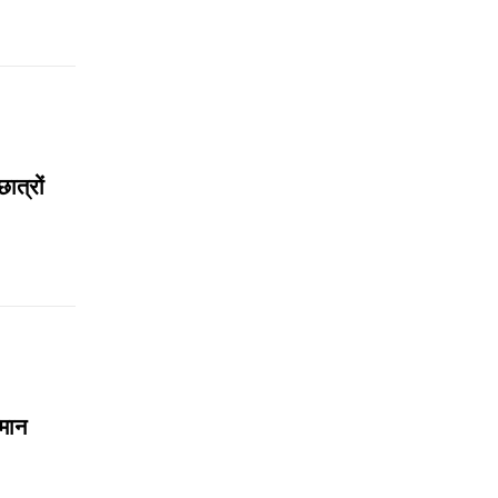
ात्रों
्मान