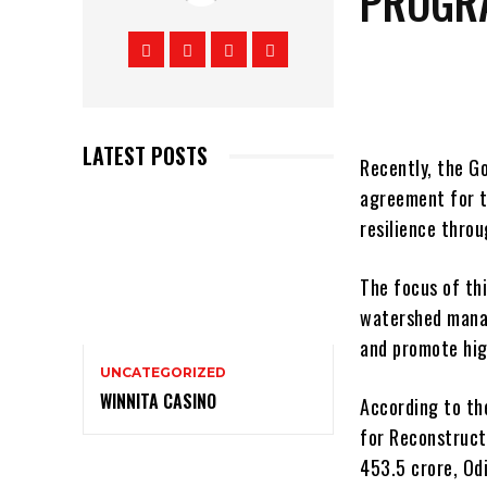
PROGR
LATEST POSTS
Recently, the G
agreement for t
resilience thro
The focus of th
watershed manag
and promote hig
UNCATEGORIZED
WINNITA CASINO
According to th
for Reconstruct
453.5 crore, Odi