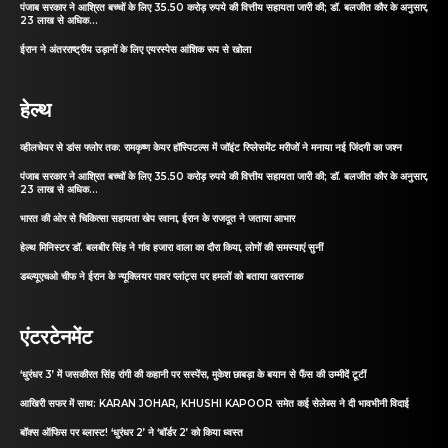
पंजाब सरकार ने आश्रित बच्चों के लिए 35.50 करोड़ रुपये की वित्तीय सहायता जारी की; डॉ. बलजीत कौर के अनुसार,
23 लाख से अधिक...
ईरान ने अंतरराष्ट्रीय उड़ानों के लिए एयरस्पेस आंशिक रूप से खोला
हेल्थ
व्हीलचेयर से डांस फ्लोर तक: रामकृष्ण केयर हॉस्पिटल्स में जॉइंट रिप्लेसमेंट मरीजों ने मनाया नई जिंदगी का जश्न
पंजाब सरकार ने आश्रित बच्चों के लिए 35.50 करोड़ रुपये की वित्तीय सहायता जारी की; डॉ. बलजीत कौर के अनुसार,
23 लाख से अधिक...
भारत की ओर से चिकित्सा सहायता खेप रवाना, ईरान के राजदूत ने जताया आभार
हेल्थ मिनिस्टर डॉ. बलबीर सिंह ने गांव हजारा वाला का दौरा किया, लोगों की समस्याएं सुनीं
डब्ल्यूएचओ चीफ ने ईरान के न्यूक्लियर पावर प्लांट्स पर हमलों को बताया खतरनाक
एंटरटेनमेंट
‘धुरंधर 3’ में जसकीरत सिंह रांगी की कहानी पर सस्पेंस, मुकेश छाबड़ा के बयान से फैंस की उम्मीदें टूटीं
आखिरी सफर में साथ: KARAN JOHAR, KHUSHI KAPOOR समेत कई सेलेब्स ने दी भावभीनी विदाई
बॉक्स ऑफिस पर ब्लास्ट! ‘धुरंधर 2’ ने ‘बॉर्डर 2’ को किया ध्वस्त