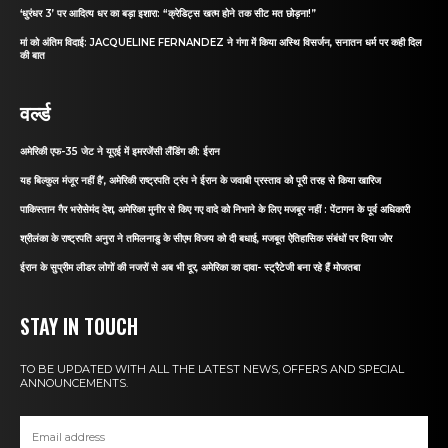
‘धुरंधर 3’ पर आदित्य धर का बड़ा इशारा: “क्रेडिट्स खत्म होने तक सीट मत छोड़ना!”
मां को अंतिम विदाई: JACQUELINE FERNANDEZ ने गंगा में किया अस्थि विसर्जन, सनातन धर्म पर कही दिल
की बात
वर्ल्ड
अमेरिकी एफ-35 जेट ने यूएई में इमरजेंसी लैंडिंग की: ईरान
यह बिल्कुल मंजूर नहीं है’, अमेरिकी राष्ट्रपति ट्रंप ने ईरान के जवाबी प्रस्ताव को पूरी तरह से किया खारिज
पाकिस्तान गैर भरोसेमंद देश, अमेरिका मुनीर से किए गए वादे को निभाने के लिए मजबूर नहीं : पेंटागन के पूर्व अधिकारी
श्रीलंका के राष्ट्रपति अनुरा ने तमिलनाडु के सीएम विजय को दी बधाई, मजबूत ऐतिहासिक संबंधों पर दिया जोर
ईरान के सुप्रीम लीडर लोगों की नजरों से अब भी दूर, अमेरिका का दावा- स्ट्रैटेजी बना रहे हैं मोजतबा
STAY IN TOUCH
TO BE UPDATED WITH ALL THE LATEST NEWS, OFFERS AND SPECIAL
ANNOUNCEMENTS.