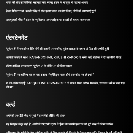
भारत की ओर से चिकित्सा सहायता खेप रवाना, ईरान के राजदूत ने जताया आभार
हेल्थ मिनिस्टर डॉ. बलबीर सिंह ने गांव हजारा वाला का दौरा किया, लोगों की समस्याएं सुनीं
डब्ल्यूएचओ चीफ ने ईरान के न्यूक्लियर पावर प्लांट्स पर हमलों को बताया खतरनाक
एंटरटेनमेंट
‘धुरंधर 3’ में जसकीरत सिंह रांगी की कहानी पर सस्पेंस, मुकेश छाबड़ा के बयान से फैंस की उम्मीदें टूटीं
आखिरी सफर में साथ: KARAN JOHAR, KHUSHI KAPOOR समेत कई सेलेब्स ने दी भावभीनी विदाई
बॉक्स ऑफिस पर ब्लास्ट! ‘धुरंधर 2’ ने ‘बॉर्डर 2’ को किया ध्वस्त
‘धुरंधर 3’ पर आदित्य धर का बड़ा इशारा: “क्रेडिट्स खत्म होने तक सीट मत छोड़ना!”
मां को अंतिम विदाई: JACQUELINE FERNANDEZ ने गंगा में किया अस्थि विसर्जन, सनातन धर्म पर कही दिल
की बात
वर्ल्ड
अमेरिकी एफ-35 जेट ने यूएई में इमरजेंसी लैंडिंग की: ईरान
यह बिल्कुल मंजूर नहीं है’, अमेरिकी राष्ट्रपति ट्रंप ने ईरान के जवाबी प्रस्ताव को पूरी तरह से किया खारिज
पाकिस्तान गैर भरोसेमंद देश, अमेरिका मुनीर से किए गए वादे को निभाने के लिए मजबूर नहीं : पेंटागन के पूर्व अधिकारी